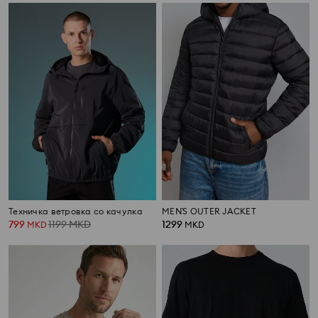
Техничка ветровка со качулка
MEN`S OUTER JACKET
799
1199
MKD
1299
MKD
MKD