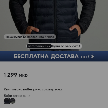
Купи го овој сет
фотографии
1
/
7
1 299
MKD
Квилтована пuffer јакна со капуљача
Боја
:
темно сино