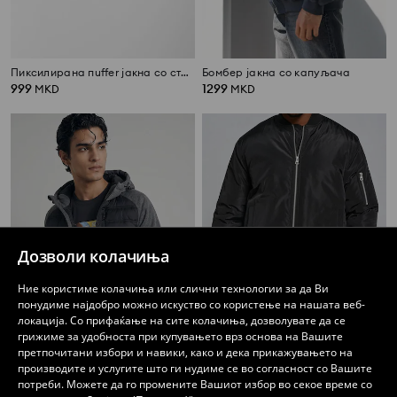
Пиксилирана пuffer јакна со стојачка яка
Бомбер јакна со капуљача
999
1299
MKD
MKD
Дозволи колачиња
Ние користиме колачиња или слични технологии за да Ви
понудиме најдобро можно искуство со користење на нашата веб-
локација. Со прифаќање на сите колачиња, дозволувате да се
грижиме за удобноста при купувањето врз основа на Вашите
претпочитани избори и навики, како и дека прикажувањето на
производите и услугите што ги нудиме се во согласност со Вашите
Хибридна puffer јакна со качулка
јакна
потреби. Можете да го промените Вашиот избор во секое време со
1499
1199
MKD
MKD