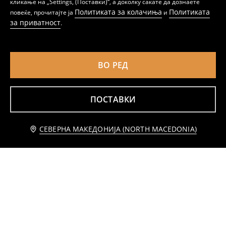
кликање на „Settings, (Поставки)“, а доколку сакате да дознаете
Политиката за колачиња
Политиката
повеќе, прочитајте ја
и
за приватност
.
ВО РЕД
ПОСТАВКИ
Додај во кошничка
СЕВЕРНА МАКЕДОНИЈА (NORTH MACEDONIA)
1 299 MKD
Bomber јакна
Водоотпорна софтшел јакна со капа
639
1499
MKD
1499
MKD
MKD