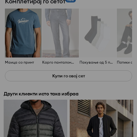
Комплетирај го сетот
New
Маица со принт
Карго панталони со џебови
Пакување од 5 пара чорапи
Купи го овој сет
Други клиенти исто така избраа