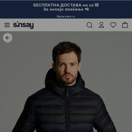
БЕСПЛАТНА ДОСТАВА на се 🎒
За онлајн плаќање 📲
Купи сега >>