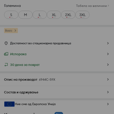
Големина
Табела на величини
S
M
L
XL
2XL
3XL
Basic
Достапност во стационарна продавница
Испорака
30 дена за поврат
Опис на производот
6944C-59X
Состав и одржување
Ние сме од Европска Унија