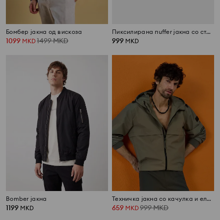
Бомбер јакна од вискоза
Пиксилирана пuffer јакна со стојачка яка
1099
1499
MKD
999
MKD
MKD
Bomber јакна
Техничка јакна со качулка и еластични манжетни
1199
659
999
MKD
MKD
MKD