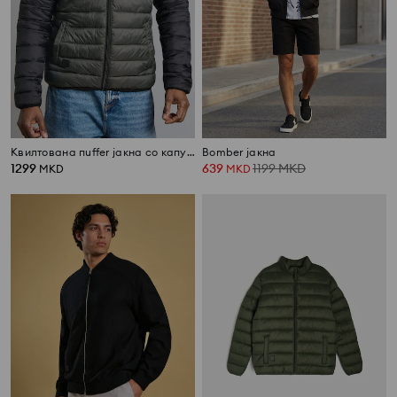
Квилтована пuffer јакна со капуљача
Bomber јакна
1299
639
1199
MKD
MKD
MKD