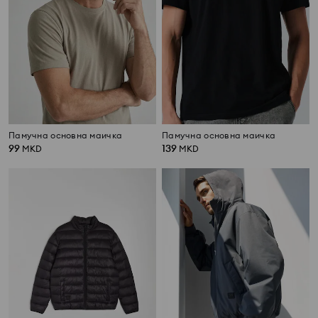
Памучна основна маичка
Памучна основна маичка
99
139
MKD
MKD