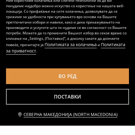
Ние користиме колачиња или слични технологии за да Ви
понудиме најдобро можно искуство со користење на нашата веб-
локација. Со прифаќање на сите колачиња, дозволувате да се
грижиме за удобноста при купувањето врз основа на Вашите
претпочитани избори и навики, како и дека прикажувањето на
производите и услугите што ги нудиме се во согласност со Вашите
Костим за капење Miraculous
Чорапи до глужд со памук, пакување од 5 парчиња
потреби. Можете да го промените Вашиот избор во секое време со
459
149
MKD
MKD
кликање на „Settings, (Поставки)“, а доколку сакате да дознаете
Политиката за колачиња
Политиката
повеќе, прочитајте ја
и
за приватност
.
ВО РЕД
ПОСТАВКИ
Известете ме
СЕВЕРНА МАКЕДОНИЈА (NORTH MACEDONIA)
Памучна маица со дезен овошје
Пакување од 2 памучни хеланки