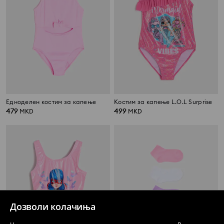
Едноделен костим за капење
Костим за капење L.O.L Surprise
479
499
MKD
MKD
Дозволи колачиња