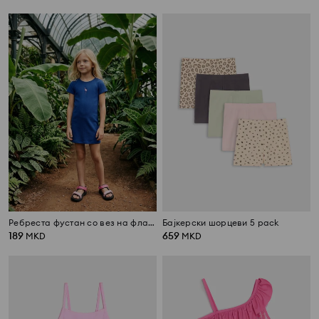
Ребреста фустан со вез на фламинго
Бајкерски шорцеви 5 pack
189
659
MKD
MKD