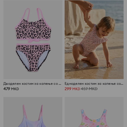
Дводелен костим за капење со леопард принт
Едноделен костим за капење со заштита од сонце и цветен мотив
479
299
459
MKD
MKD
MKD