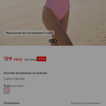
1
/
4
199
MKD
-50%
399
MKD
Костим за капење со исечок
САМО ONLINE
Боја
:
розева
Големина
Табела на величини