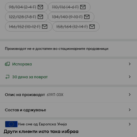
98/104 (2-4 Г)
110/116 (4-6 Г)
122/128 (7-8 Г)
134/140 (9-10 Г)
146/152 (10-12 Г)
158/164 (12-14 Г)
Производот не е достапен во стационарните продавници
Испорака
30 дена за поврат
Опис на производот
619IT-03X
Состав и одржување
Ние сме од Европска Унија
Други клиенти исто така избраа