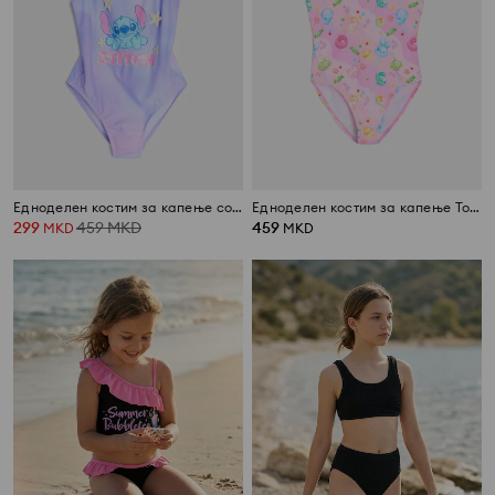
Едноделен костим за капење со омбре ефект Stitch
Едноделен костим за капење Toy Story
299
459
MKD
459
MKD
MKD