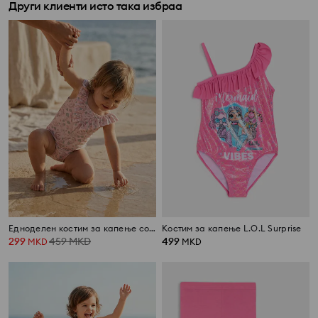
Други клиенти исто така избраа
Едноделен костим за капење со заштита од сонце и цветен мотив
Костим за капење L.O.L Surprise
299
459
MKD
499
MKD
MKD