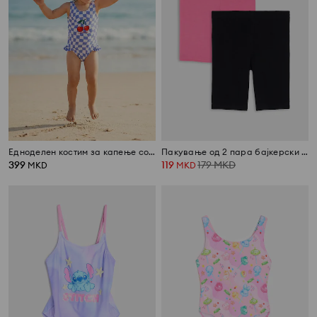
Едноделен костим за капење со мотив на цреши и волан
Пакување од 2 пара бајкерски шорцеви
399
119
179
MKD
MKD
MKD