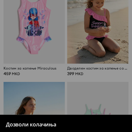
Костим за капење Miraculous
Дводелен костим за капење со волани
459
399
MKD
MKD
Дозволи колачиња