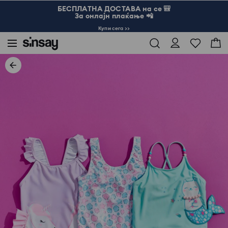
БЕСПЛАТНА ДОСТАВА на се 🎒
За онлајн плаќање 📲
Купи сега >>