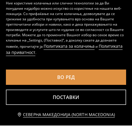
Ние користиме колачиња или слични технологии за да Ви
понудиме најдобро можно искуство со користење на нашата веб-
локација. Со прифаќање на сите колачиња, дозволувате да се
грижиме за удобноста при купувањето врз основа на Вашите
претпочитани избори и навики, како и дека прикажувањето на
производите и услугите што ги нудиме се во согласност со Вашите
потреби. Можете да го промените Вашиот избор во секое време со
Дводелен костим за капење со декоративен грб
Памучни маички на прерамки со принт 3 pack Ariel
кликање на „Settings, (Поставки)“, а доколку сакате да дознаете
359
499
MKD
359
MKD
MKD
Политиката за колачиња
Политиката
повеќе, прочитајте ја
и
за приватност
.
ВО РЕД
ПОСТАВКИ
Известете ме
СЕВЕРНА МАКЕДОНИЈА (NORTH MACEDONIA)