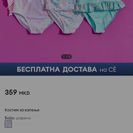
1
/
3
359
MKD
Костим за капење
Боја
:
шарено