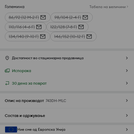
Големина
Табела на величини
86/92 (12 М-2 Г)
98/104 (2-4 Г)
110/116 (4-6 Г)
122/128 (7-8 Г)
134/140 (9-10 Г)
146/152 (10-12 Г)
Достапност во стационарна продавница
Испорака
30 дена за поврат
Опис на производот
743DH-MLC
Состав и одржување
Ние сме од Европска Унија