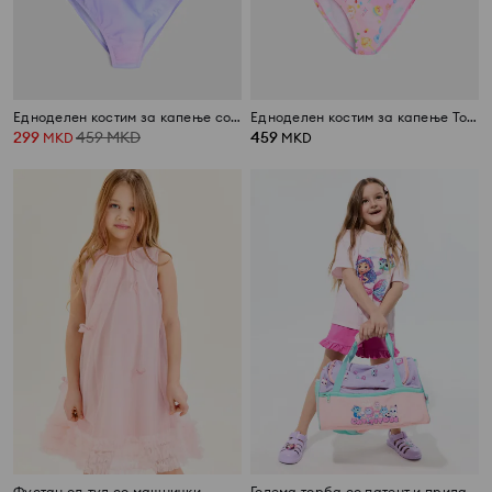
Едноделен костим за капење со омбре ефект Stitch
Едноделен костим за капење Toy Story
299
459
MKD
459
MKD
MKD
Фустан од тул со машнички
Голема торба со патент и прилагодлива лента Gabby’s Dollhouse