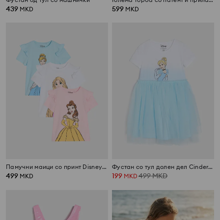
439
599
MKD
MKD
Памучни маици со принт Disney 3 pack
Фустан со тул долен дел Cinderella
499
199
499
MKD
MKD
MKD