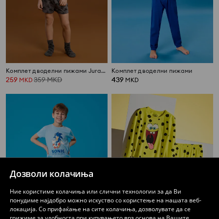
Комплет дводелни пижами Jurassic Park
Комплет дводелни пижами
259
359
MKD
439
MKD
MKD
Дозволи колачиња
Ние користиме колачиња или слични технологии за да Ви
понудиме најдобро можно искуство со користење на нашата веб-
локација. Со прифаќање на сите колачиња, дозволувате да се
грижиме за удобноста при купувањето врз основа на Вашите