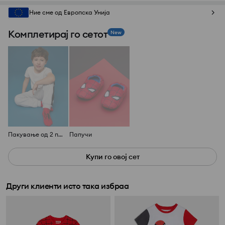
Ние сме од Европска Унија
Комплетирај го сетот
New
Пакување од 2 пара чорапи Spider-Man
Папучи
Купи го овој сет
Други клиенти исто така избраа