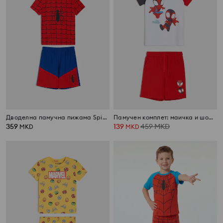
Дводелна памучна пижама Spider-Man
Памучен комплет: маичка и шорцеви Spider-Man
359
139
459
MKD
MKD
MKD