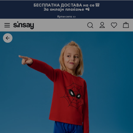
БЕСПЛАТНА ДОСТАВА на се 🎒
За онлајн плаќање 📲
Купи сега >>