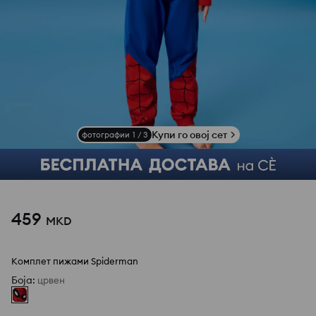
Купи го овој сет
фотографии
1
/
3
459
MKD
Комплет пижами Spiderman
Боја
:
црвен