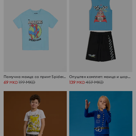
Памучна маица со принт Spider-Man
Опуштен комплет: маица и шорцеви PAW Patrol
69
199
MKD
139
459
MKD
MKD
MKD