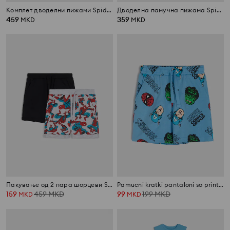
Комплет дводелни пижами Spider-Man
Дводелна памучна пижама Spider-Man
459
359
MKD
MKD
Пакување од 2 пара шорцеви Spider-Man
Pamucni kratki pantaloni so print Marvel
159
459
MKD
99
199
MKD
MKD
MKD