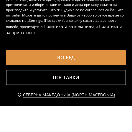
претпочитани избори и навики, како и дека прикажувањето на
производите и услугите што ги нудиме се во согласност со Вашите
Комплет дводелни пижами Sonic The Hedgehog
Дводелен памучен пижама SpongeBob
потреби. Можете да го промените Вашиот избор во секое време со
359
479
MKD
MKD
кликање на „Settings, (Поставки)“, а доколку сакате да дознаете
Политиката за колачиња
Политиката
повеќе, прочитајте ја
и
за приватност
.
ВО РЕД
ПОСТАВКИ
Известете ме
СЕВЕРНА МАКЕДОНИЈА (NORTH MACEDONIA)
Памучна oversize пижама со принт
Комплет дводелни пижами
359
359
MKD
MKD