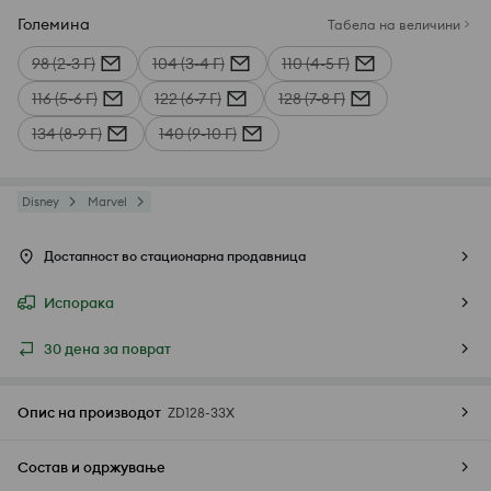
Големина
Табела на величини
98 (2-3 Г)
104 (3-4 Г)
110 (4-5 Г)
116 (5-6 Г)
122 (6-7 Г)
128 (7-8 Г)
134 (8-9 Г)
140 (9-10 Г)
Disney
Marvel
Достапност во стационарна продавница
Испорака
30 дена за поврат
Опис на производот
ZD128-33X
Состав и одржување