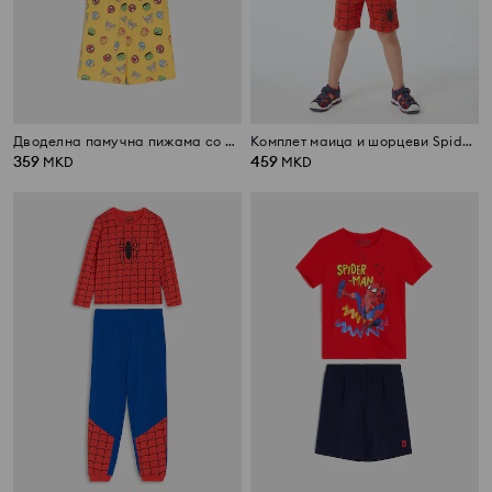
Дводелна памучна пижама со принт Marvel
Комплет маица и шорцеви Spider-Man
359
459
MKD
MKD