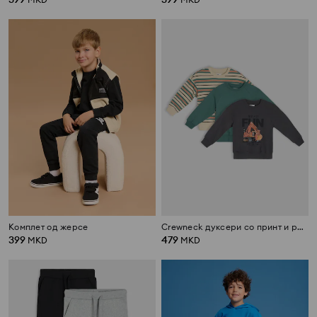
Комплет од жерсе
Crewneck дуксери со принт и риги 3 pack
399
479
MKD
MKD