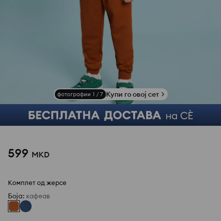
Купи го овој сет
фотографии
1
/
7
599
MKD
Комплет од жерсе
Боја
:
кафеав