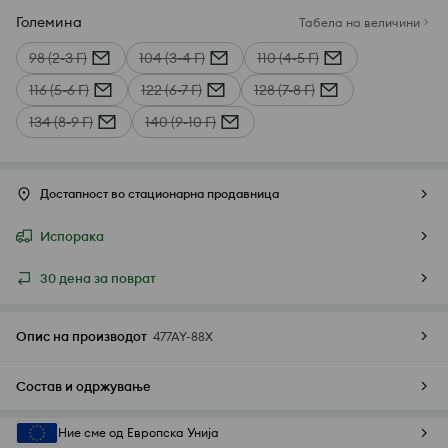
Големина
Табела на величини
98 (2-3 Г)
104 (3-4 Г)
110 (4-5 Г)
116 (5-6 Г)
122 (6-7 Г)
128 (7-8 Г)
134 (8-9 Г)
140 (9-10 Г)
Достапност во стационарна продавница
Испорака
30 дена за поврат
Опис на производот
477AY-88X
Состав и одржување
Ние сме од Европска Унија