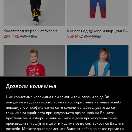
Комплет од жерсе Hot Wheels
Комплет од дуксер и шорцеви Spider-Man
299
479
MKD
359
799
MKD
MKD
MKD
Дозволи колачиња
Ние користиме колачиња или слични технологии за да Ви
понудиме најдобро можно искуство со користење на нашата веб-
локација. Со прифаќање на сите колачиња, дозволувате да се
грижиме за удобноста при купувањето врз основа на Вашите
претпочитани избори и навики, како и дека прикажувањето на
производите и услугите што ги нудиме се во согласност со Вашите
потреби. Можете да го промените Вашиот избор во секое време со
Божиќен тренерски комплет Spider-Man (блуза и панталони)
Комплет од жерсе