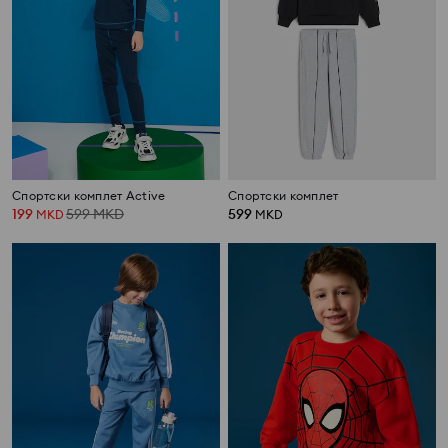
Спортски комплет Active
Спортски комплет
199
599
MKD
599
MKD
MKD