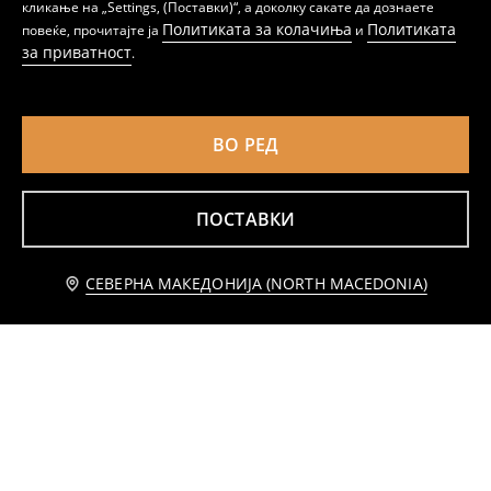
кликање на „Settings, (Поставки)“, а доколку сакате да дознаете
759
699
MKD
MKD
Политиката за колачиња
Политиката
повеќе, прочитајте ја
и
за приватност
.
ВО РЕД
ПОСТАВКИ
Известете ме
СЕВЕРНА МАКЕДОНИЈА (NORTH MACEDONIA)
Комплет од жерсе Spider-Man
Комплет од жерсе Pokémon
599
659
MKD
MKD