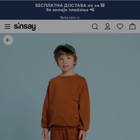
БЕСПЛАТНА ДОСТАВА на се 🎒
За онлајн плаќање 📲
Купи сега >>