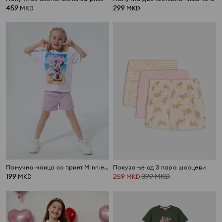
459
299
MKD
MKD
Памучна маица со принт Minnie and Daisy
Пакување од 3 пара шорцеви
199
259
399
MKD
MKD
MKD