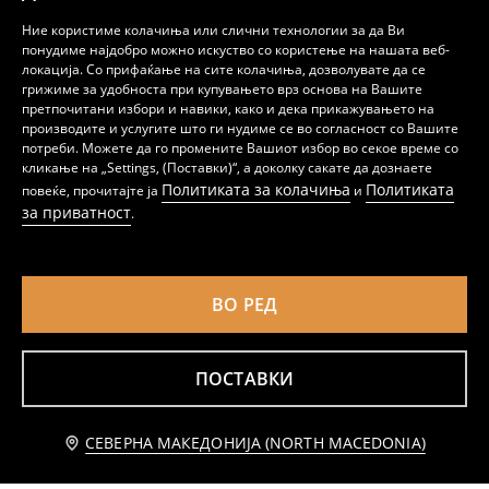
Ние користиме колачиња или слични технологии за да Ви
понудиме најдобро можно искуство со користење на нашата веб-
локација. Со прифаќање на сите колачиња, дозволувате да се
грижиме за удобноста при купувањето врз основа на Вашите
претпочитани избори и навики, како и дека прикажувањето на
производите и услугите што ги нудиме се во согласност со Вашите
Комплет дводелни пижами Miraculous
Комплет дводелни пижами
потреби. Можете да го промените Вашиот избор во секое време со
359
359
MKD
MKD
кликање на „Settings, (Поставки)“, а доколку сакате да дознаете
Политиката за колачиња
Политиката
повеќе, прочитајте ја
и
за приватност
.
ВО РЕД
ПОСТАВКИ
Додај во кошничка
СЕВЕРНА МАКЕДОНИЈА (NORTH MACEDONIA)
439 MKD