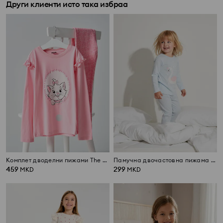
Други клиенти исто така избраа
Комплет дводелни пижами The Aristocats
Памучна двочастовна пижама со принт
459
299
MKD
MKD