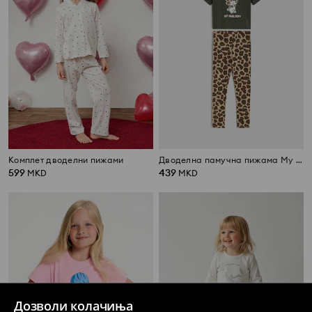
Комплет дводелни пижами
Дводелна памучна пижама My Melody
599
439
MKD
MKD
Дозволи колачиња