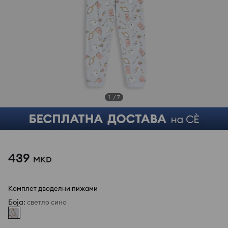
1
/
7
439
MKD
Комплет дводелни пижами
Боја
:
светло сино