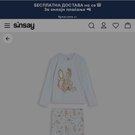
БЕСПЛАТНА ДОСТАВА на се 🎒
За онлајн плаќање 📲
Купи сега >>