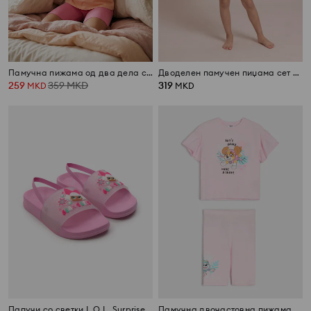
Памучна пижама од два дела со летен принт
Дводелен памучен пиџама сет со мотив на кучиња
259
359
MKD
319
MKD
MKD
Папучи со светки L.O.L. Surprise
Памучна двочастовна пижама со принт PAW Patrol