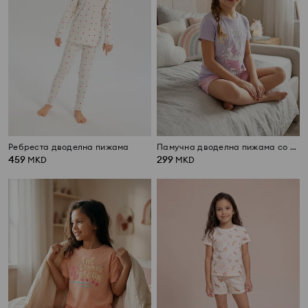
Ребреста дводелна пижама
Памучна дводелна пижама со принт на еднорог
459
299
MKD
MKD