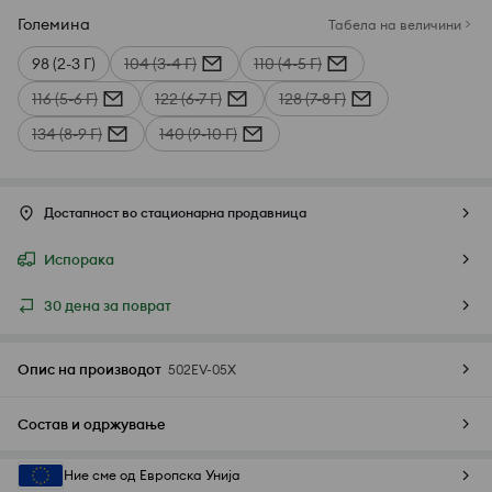
Големина
Табела на величини
98 (2-3 Г)
104 (3-4 Г)
110 (4-5 Г)
116 (5-6 Г)
122 (6-7 Г)
128 (7-8 Г)
134 (8-9 Г)
140 (9-10 Г)
Достапност во стационарна продавница
Испорака
30 дена за поврат
Опис на производот
502EV-05X
Состав и одржување
Ние сме од Европска Унија