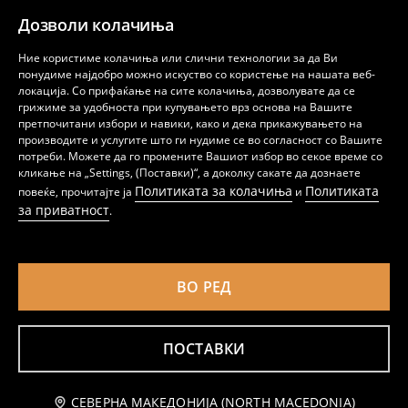
Дозволи колачиња
Ние користиме колачиња или слични технологии за да Ви
понудиме најдобро можно искуство со користење на нашата веб-
локација. Со прифаќање на сите колачиња, дозволувате да се
грижиме за удобноста при купувањето врз основа на Вашите
претпочитани избори и навики, како и дека прикажувањето на
производите и услугите што ги нудиме се во согласност со Вашите
Mom fit фармерки со испран ефект
Памучни mom fit comfort фармерки со ефект на перење
потреби. Можете да го промените Вашиот избор во секое време со
799
799
MKD
MKD
кликање на „Settings, (Поставки)“, а доколку сакате да дознаете
Политиката за колачиња
Политиката
повеќе, прочитајте ја
и
за приватност
.
ВО РЕД
ПОСТАВКИ
Известете ме
СЕВЕРНА МАКЕДОНИЈА (NORTH MACEDONIA)