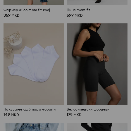
Фармерки со mom fit крој
Џинс mom fit
359
699
MKD
MKD
Пакување од 5 пара чорапи
Велосипедски шорцеви
149
179
MKD
MKD