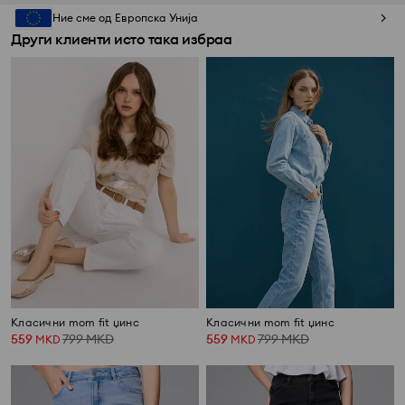
Ние сме од Европска Унија
Други клиенти исто така избраа
Класични mom fit џинс
Класични mom fit џинс
559
799
MKD
559
799
MKD
MKD
MKD