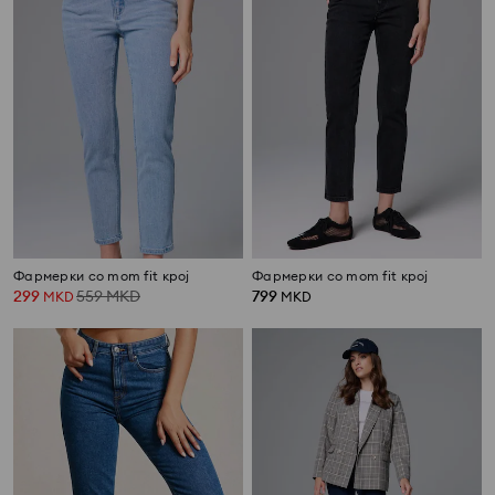
Фармерки со mom fit крој
Фармерки со mom fit крој
299
559
MKD
799
MKD
MKD