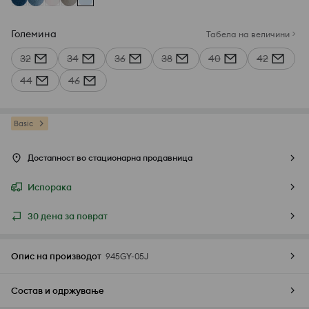
Големина
Табела на величини
32
34
36
38
40
42
44
46
Basic
Достапност во стационарна продавница
Испорака
30 дена за поврат
Опис на производот
945GY-05J
Состав и одржување