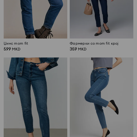
Џинс mom fit
Фармерки со mom fit крој
599
359
MKD
MKD