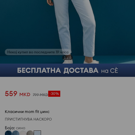
1
/
5
559
MKD
-30%
799
MKD
Класични mom fit џинс
ПРИСТИГНУВА НАСКОРО
Боја
:
сино