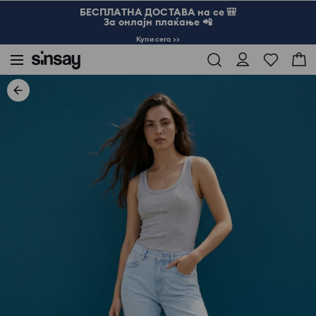
БЕСПЛАТНА ДОСТАВА на се 🎒
За онлајн плаќање 📲
Купи сега >>