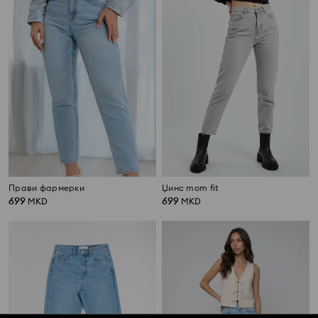
Прави фармерки
Џинс mom fit
699
699
MKD
MKD