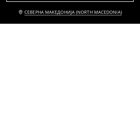
СЕВЕРНА МАКЕДОНИЈА (NORTH MACEDONIA)
Бандо бикини со принт на палмови листови и врзување напред
Долен дел од бикини – гаќички
119
459
MKD
79
139
MKD
MKD
MKD
Едноделен костим за капење со изрез и извртен детал напред
Долен дел од бикини - класични гаќички
399
799
MKD
79
139
MKD
MKD
MKD