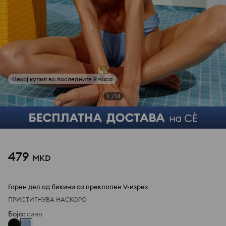
1
/
14
479
MKD
Горен дел од бикини со преклопен V-изрез
ПРИСТИГНУВА НАСКОРО
Боја
:
сино