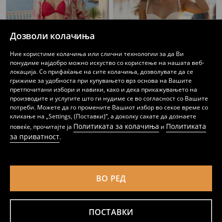
Дозволи колачиња
Ние користиме колачиња или слични технологии за да Ви
понудиме најдобро можно искуство со користење на нашата веб-
локација. Со прифаќање на сите колачиња, дозволувате да се
грижиме за удобноста при купувањето врз основа на Вашите
претпочитани избори и навики, како и дека прикажувањето на
Горен дел од бикини push-up
Набрана бандо горница од бикини со врзување и двојни прерамки
производите и услугите што ги нудиме се во согласност со Вашите
399
299
459
MKD
MKD
MKD
потреби. Можете да го промените Вашиот избор во секое време со
кликање на „Settings, (Поставки)“, а доколку сакате да дознаете
Политиката за колачиња
Политиката
повеќе, прочитајте ја
и
за приватност
.
ВО РЕД
ПОСТАВКИ