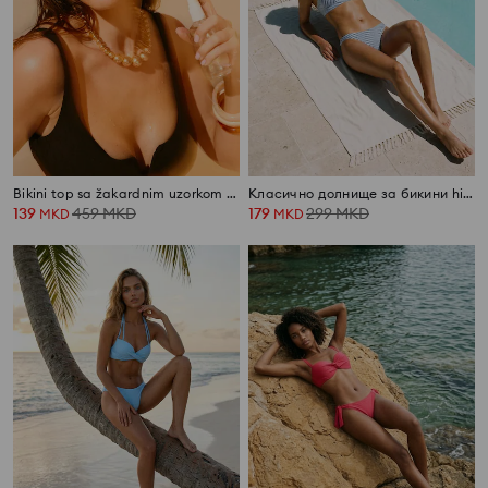
Bikini top sa žakardnim uzorkom u zebrasti print
Класично долнище за бикини high leg
139
459
MKD
179
299
MKD
MKD
MKD