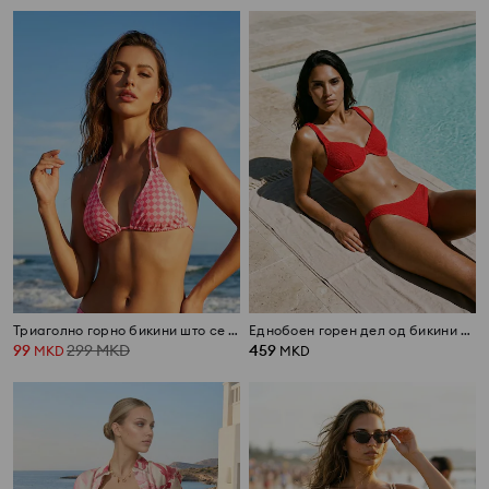
Триаголно горно бикини што се врзува околу вратот
Еднобоен горен дел од бикини со завршница во стил на школка
99
299
MKD
459
MKD
MKD