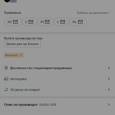
Големина
Табела на величини
XS
S
M
L
XL
Купете проивзоди во пар
Долен дел од бикини
Blue Aura
Достапност во стационарна продавница
Испорака
30 дена за поврат
Опис на производот
564GU-50X