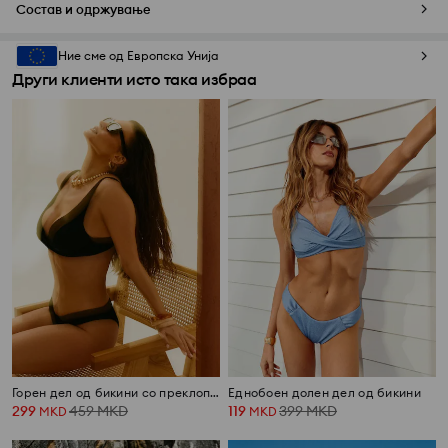
Состав и одржување
Ние сме од Европска Унија
Други клиенти исто така избраа
Горен дел од бикини со преклопен V-изрез
Еднобоен долен дел од бикини
299
459
MKD
119
399
MKD
MKD
MKD