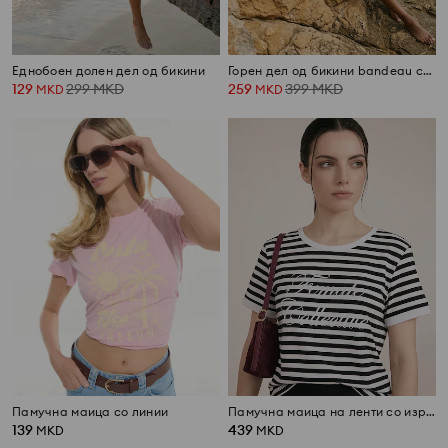
Еднобоен долен дел од бикини
Горен дел од бикини bandeau со декоративни набори
129
299
MKD
259
399
MKD
MKD
MKD
Памучна маица со линии
Памучна маица на ленти со изработен натпис
139
439
MKD
MKD