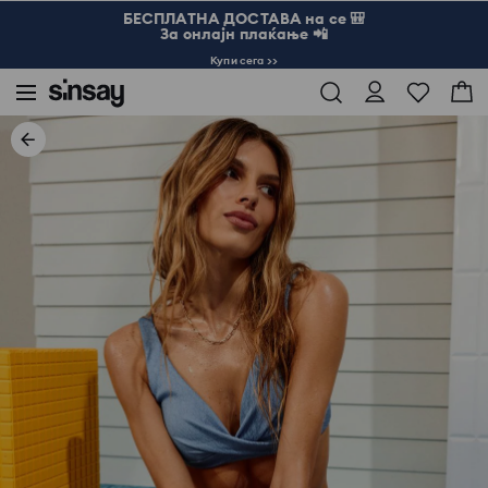
БЕСПЛАТНА ДОСТАВА на се 🎒
За онлајн плаќање 📲
Купи сега >>