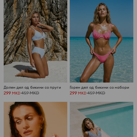
Долен дел од бикини со пруги
Горен дел од бикини со набори
299
459
MKD
299
459
MKD
MKD
MKD