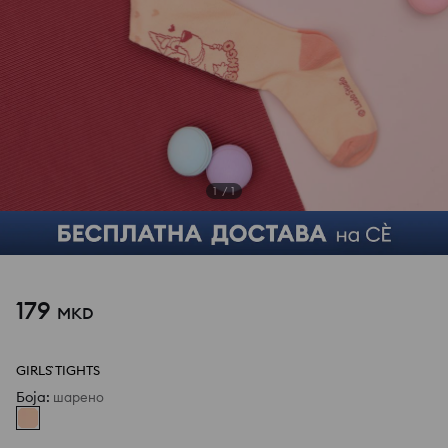
1
/
1
179
MKD
GIRLS` TIGHTS
Боја
:
шарено