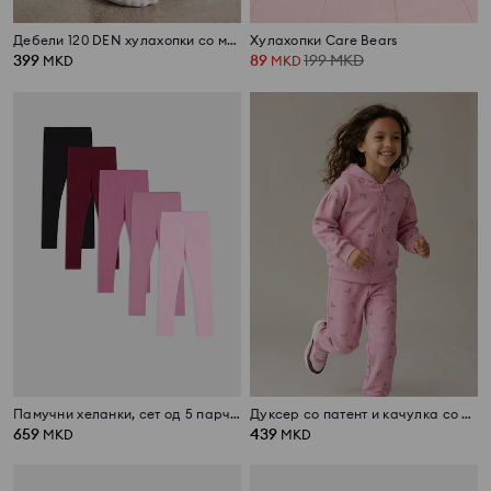
Дебели 120 DEN хулахопки со машни, 2 парчиња
Хулахопки Care Bears
399
89
199
MKD
MKD
MKD
Памучни хеланки, сет од 5 парчиња
Дуксер со патент и качулка со мотив на виножито од fleece плетенина
659
439
MKD
MKD