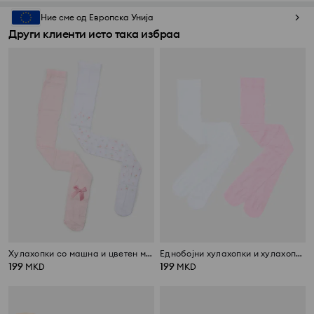
Ние сме од Европска Унија
Други клиенти исто така избраа
Хулахопки со машна и цветен мотив 2 pack
Еднобојни хулахопки и хулахопки со светкав дезен 2 pack
199
199
MKD
MKD