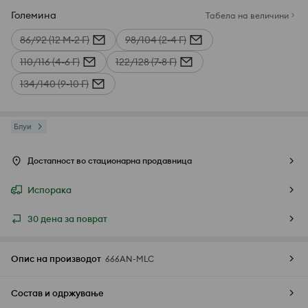
Големина
Табела на величини
86/92 (12 М-2 Г)
98/104 (2-4 Г)
110/116 (4-6 Г)
122/128 (7-8 Г)
134/140 (9-10 Г)
Блуи
Достапност во стационарна продавница
Испорака
30 дена за поврат
Опис на производот
666AN-MLC
Состав и одржување