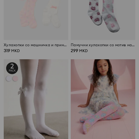
Хулахопки со машничка и принт од шепи, пакување од 2 парчиња
Памучни хулахопки со мотив на цреши – пакување 2 парчиња
319
299
MKD
MKD