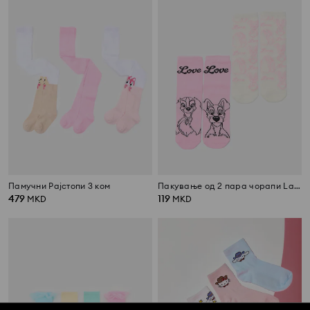
Памучни Рајстопи 3 ком
Пакување од 2 пара чорапи Lady and the Tramp
479
119
MKD
MKD