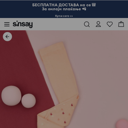
БЕСПЛАТНА ДОСТАВА на се 🎒
За онлајн плаќање 📲
Купи сега >>