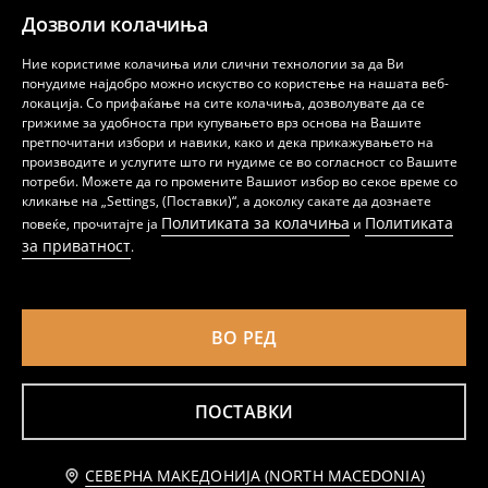
Дозволи колачиња
Ние користиме колачиња или слични технологии за да Ви
понудиме најдобро можно искуство со користење на нашата веб-
локација. Со прифаќање на сите колачиња, дозволувате да се
грижиме за удобноста при купувањето врз основа на Вашите
претпочитани избори и навики, како и дека прикажувањето на
производите и услугите што ги нудиме се во согласност со Вашите
Чорапи со памук и карнери 4 pack Care Bears
Ребрести Памучни Чорапи 4 ком Hello Kitty and Friends
потреби. Можете да го промените Вашиот избор во секое време со
189
189
MKD
MKD
кликање на „Settings, (Поставки)“, а доколку сакате да дознаете
Политиката за колачиња
Политиката
повеќе, прочитајте ја
и
за приватност
.
ВО РЕД
ПОСТАВКИ
Известете ме
СЕВЕРНА МАКЕДОНИЈА (NORTH MACEDONIA)