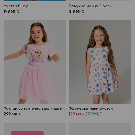
фустан Bluey
Памучна маица 2 pack
199
319
MKD
MKD
Фустан со тантелна здолниште Barbie
Фармерка мини фустан
299
129
299
MKD
MKD
MKD