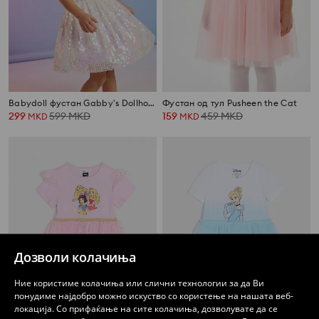
Babydoll фустан Gabby's Dollhouse
Фустан од тул Pusheen the Cat
299
599
MKD
159
459
MKD
MKD
MKD
Дозволи колачиња
Ние користиме колачиња или слични технологии за да Ви
понудиме најдобро можно искуство со користење на нашата веб-
локација. Со прифаќање на сите колачиња, дозволувате да се