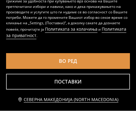
грижиме за удобноста при купувањето врз основа на Вашите
претпочитани избори и навики, како и дека прикажувањето на
Фустан на Дизни Принцеза
Фустан со тул долен дел Cinderella
производите и услугите што ги нудиме се во согласност со Вашите
199
459
MKD
199
499
MKD
потреби. Можете да го промените Вашиот избор во секое време со
MKD
MKD
кликање на „Settings, (Поставки)“, а доколку сакате да дознаете
Политиката за колачиња
Политиката
повеќе, прочитајте ја
и
за приватност
.
ВО РЕД
ПОСТАВКИ
Известете ме
СЕВЕРНА МАКЕДОНИЈА (NORTH MACEDONIA)
Спортски фустан
Фармерка мини фустан
79
179
MKD
159
399
MKD
MKD
MKD