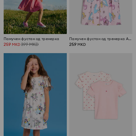
Памучен фустан од тренерка
Памучен фустан од тренерка Alice in Wonderland
259
399
MKD
259
MKD
MKD