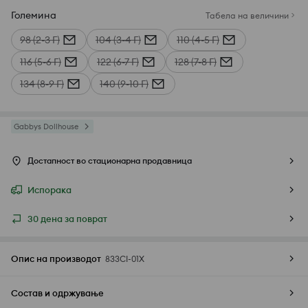
Големина
Табела на величини
98 (2-3 Г)
104 (3-4 Г)
110 (4-5 Г)
116 (5-6 Г)
122 (6-7 Г)
128 (7-8 Г)
134 (8-9 Г)
140 (9-10 Г)
Gabbys Dollhouse
Достапност во стационарна продавница
Испорака
30 дена за поврат
Опис на производот
833CI-01X
Состав и одржување