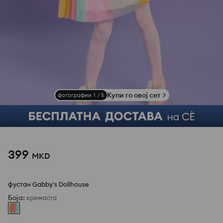
Купи го овој сет
фотографии
1
/
5
399
MKD
фустан Gabby's Dollhouse
Боја
:
кремаста