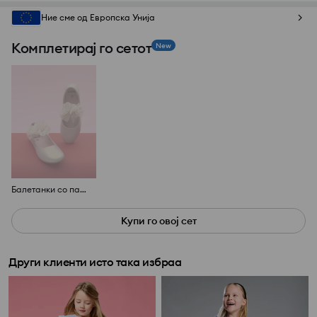
Ние сме од Европска Унија
Комплетирај го сетот
New
Балетанки со панделка
Купи го овој сет
Други клиенти исто така избраа