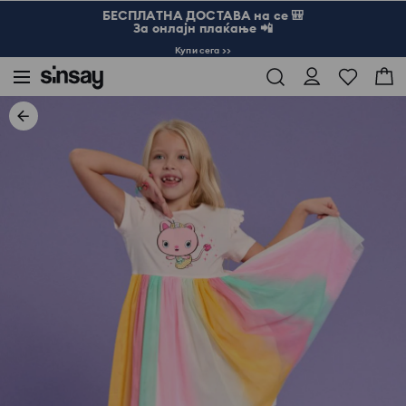
БЕСПЛАТНА ДОСТАВА на се 🎒
За онлајн плаќање 📲
Купи сега >>