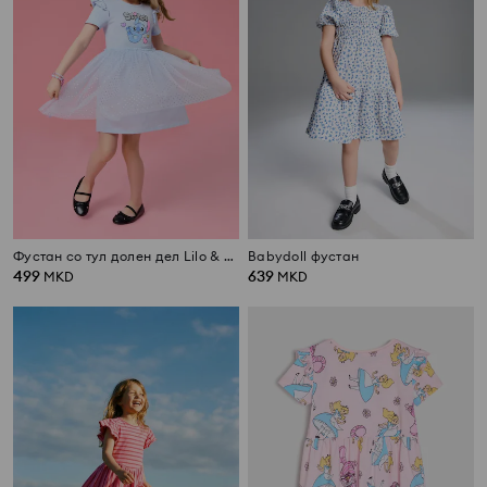
Фустан со тул долен дел Lilo & Stitch
Babydoll фустан
499
639
MKD
MKD