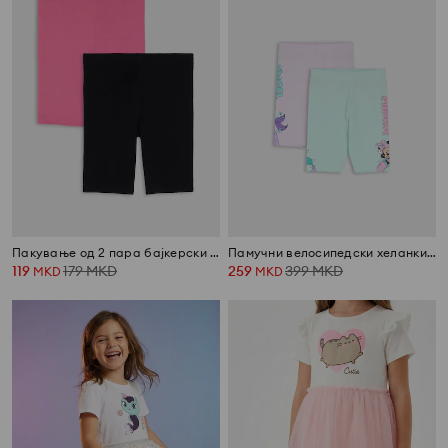
Пакување од 2 пара бајкерски шорцеви
Памучни велосипедски хеланки – сет од 2 парчиња Minnie and Angel
119
179
MKD
259
399
MKD
MKD
MKD