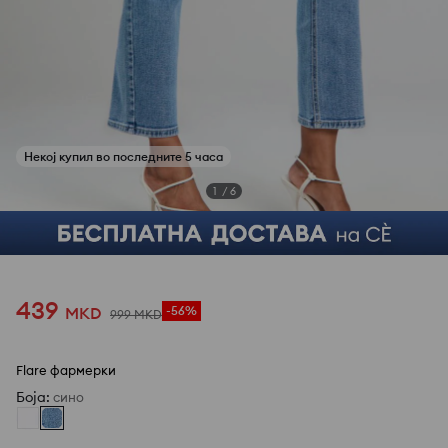
1
/
6
439
MKD
-56%
999
MKD
Flare фармерки
Боја
:
сино