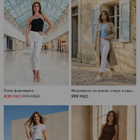
Flare фармерки
Фармерки со висок струк и ѕвонеста форма
439
999
MKD
999
MKD
MKD