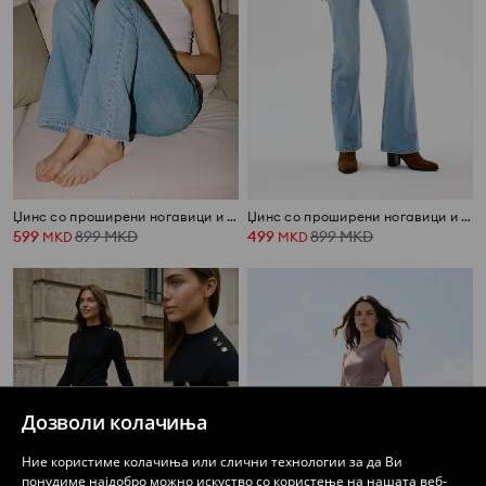
Џинс со проширени ногавици и ефект на перење
Џинс со проширени ногавици и ефект на перење
599
899
MKD
499
899
MKD
MKD
MKD
Дозволи колачиња
Ние користиме колачиња или слични технологии за да Ви
понудиме најдобро можно искуство со користење на нашата веб-