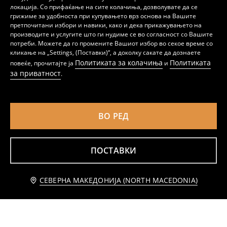
локација. Со прифаќање на сите колачиња, дозволувате да се
грижиме за удобноста при купувањето врз основа на Вашите
претпочитани избори и навики, како и дека прикажувањето на
производите и услугите што ги нудиме се во согласност со Вашите
потреби. Можете да го промените Вашиот избор во секое време со
Фармерки со широко кроени ногавици
Фармерки со висок струк и ѕвонеста форма
кликање на „Settings, (Поставки)“, а доколку сакате да дознаете
599
499
MKD
MKD
Политиката за колачиња
Политиката
повеќе, прочитајте ја
и
за приватност
.
ВО РЕД
ПОСТАВКИ
Известете ме
СЕВЕРНА МАКЕДОНИЈА (NORTH MACEDONIA)
Фармерки flare со низок струк
Flare low waist фармерки со ефект на перење