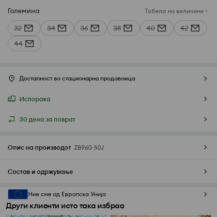
Големина
Табела на величини
32
34
36
38
40
42
44
Достапност во стационарна продавница
Испорака
30 дена за поврат
Опис на производот
ZB960-50J
Состав и одржување
Ние сме од Европска Унија
Други клиенти исто така избраа