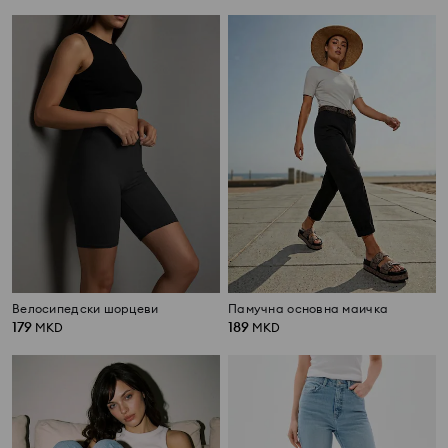
Велосипедски шорцеви
Памучна основна маичка
179
189
MKD
MKD