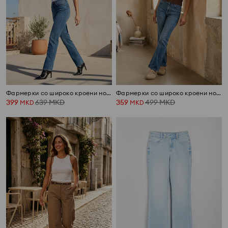
Фармерки со широко кроени ногавици
Фармерки со широко кроени ногавици
399
639
MKD
359
499
MKD
MKD
MKD