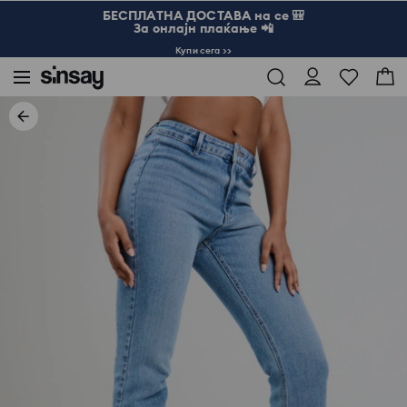
БЕСПЛАТНА ДОСТАВА на се 🎒
За онлајн плаќање 📲
Купи сега >>