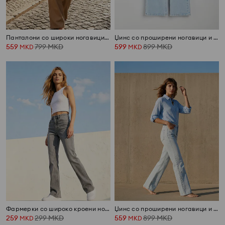
Панталони со широки ногавици и појас
Џинс со проширени ногавици и ефект на перење
559
799
MKD
599
899
MKD
MKD
MKD
Фармерки со широко кроени ногавици
Џинс со проширени ногавици и ефект на перење
259
299
MKD
559
899
MKD
MKD
MKD