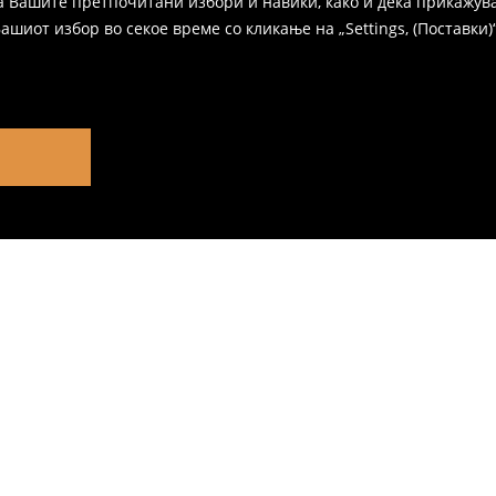
а Вашите претпочитани избори и навики, како и дека прикажува
иот избор во секое време со кликање на „Settings, (Поставки)“,