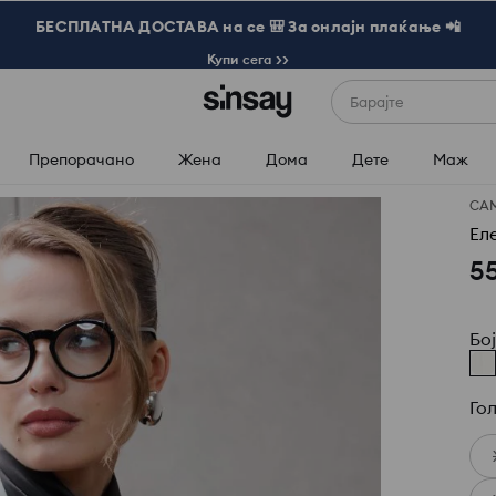
БЕСПЛАТНА ДОСТАВА на се 🎒 За онлајн плаќање 📲
Купи сега >>
Барајте
Препорачано
Жена
Дома
Дете
Маж
СА
Ел
5
Бо
Го