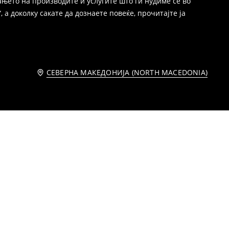
њето на производите и услугите што ги нудиме се во
 а доколку сакате да дознаете повеќе, прочитајте ја
СЕВЕРНА МАКЕДОНИЈА (NORTH MACEDONIA)