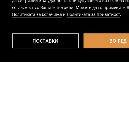
да се грижиме за удобноста при купувањето врз основа н
согласност со Вашите потреби. Можете да го промените Ваш
Политиката за колачиња
и
Политиката за приватност
.
ПОСТАВКИ
ВО РЕД