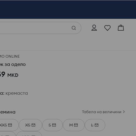
МО ONLINE
ек за одело
59
MKD
ја
:
кремаста
лемина
Табела на величини
XXS
XS
S
M
L