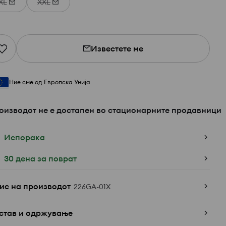
XL
XXL
Известете ме
Ние сме од Европска Унија
оизводот не е достапен во стационарните продавници
Испорака
30 дена за поврат
ис на производот
226GA-01X
став и одржување