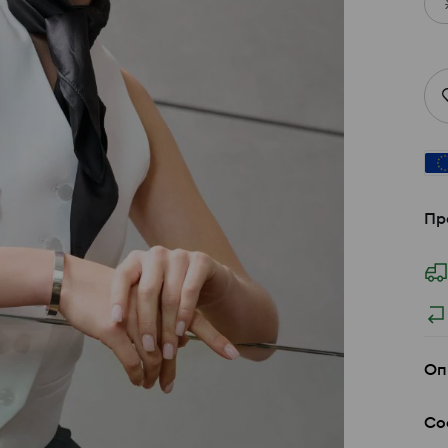
Пр
Оп
Со