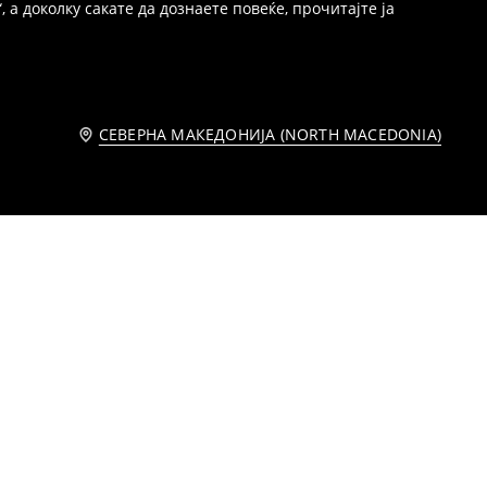
 а доколку сакате да дознаете повеќе, прочитајте ја
СЕВЕРНА МАКЕДОНИЈА (NORTH MACEDONIA)