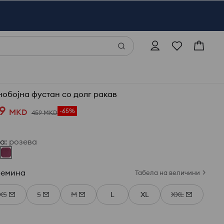
нобојна фустан со долг ракав
9
MKD
-65%
459
MKD
ја
:
розева
лемина
Табела на величини
XS
S
M
L
XL
XXL