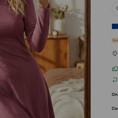
Bas
Оп
Со