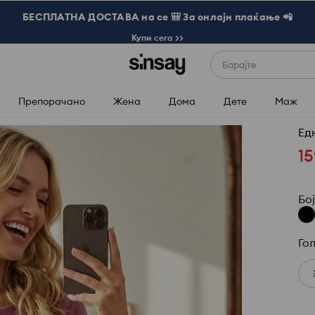
БЕСПЛАТНА ДОСТАВА на се 🎒 За онлајн плаќање 📲
Купи сега >>
Барајте
Препорачано
Жена
Дома
Дете
Маж
Ед
15
Бо
Го