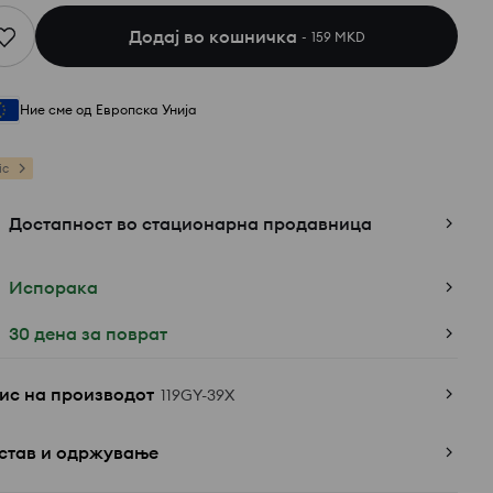
Додај во кошничка
159 MKD
Ние сме од Европска Унија
ic
Достапност во стационарна продавница
Испорака
30 дена за поврат
ис на производот
119GY-39X
став и одржување