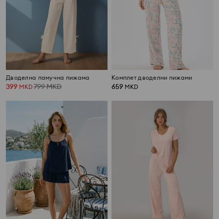
Дводелна памучна пижама
Комплет дводелни пижами
399
799
MKD
659
MKD
MKD