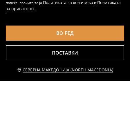
Политиката за колачиња
Политиката
повеќе, прочитајте ја
и
за приватност
.
ВО РЕД
ПОСТАВКИ
Известете ме
СЕВЕРНА МАКЕДОНИЈА (NORTH MACEDONIA)
Дводелна памучна пижама
Дводелна памучна пижама
599
699
MKD
MKD