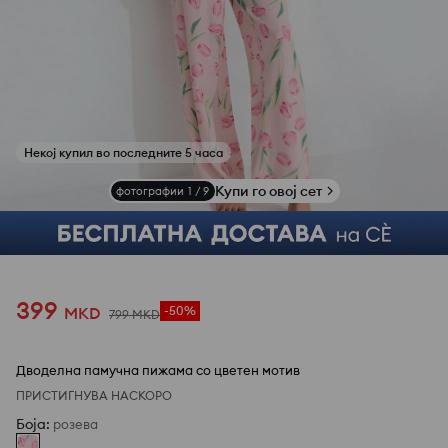
Купи го овој сет
фотографии
1
/
9
399
MKD
-50%
799
MKD
Дводелна памучна пижама со цветен мотив
ПРИСТИГНУВА НАСКОРО
Боја
:
розева