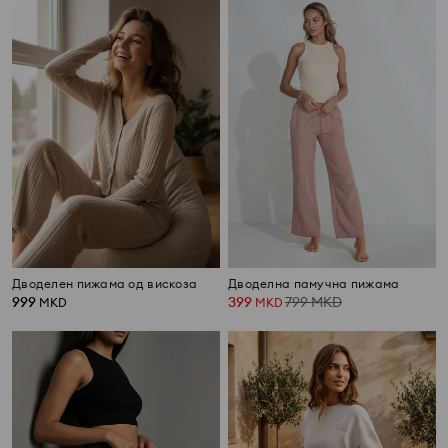
Дводелен пижама од вискоза
Дводелна памучна пижама
999
399
799
MKD
MKD
MKD