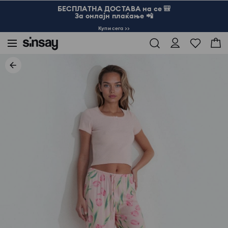
БЕСПЛАТНА ДОСТАВА на се 🎒
За онлајн плаќање 📲
Купи сега >>