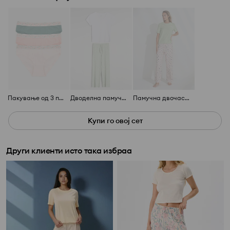
Пакување од 3 пара гаќички
Дводелна памучна пижама
Памучна двочастовна пижама со принт
Купи го овој сет
Други клиенти исто така избраа