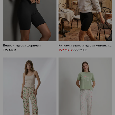
Велосипедски шорцеви
Рипсени велосипедски хеланки со памук
179
159
299
MKD
MKD
MKD