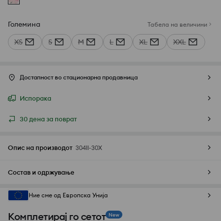
Големина
Табела на величини
XS
S
M
L
XL
XXL
Достапност во стационарна продавница
Испорака
30 дена за поврат
Опис на производот
304II-30X
Состав и одржување
Ние сме од Европска Унија
Комплетирај го сетот
New