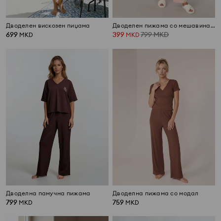
Дводелен вискозен пиџама
Дводелен пижама со мешавина од вискоза
699
399
799
MKD
MKD
MKD
Дводелна памучна пижама
Дводелна пижама со модал
799
759
MKD
MKD