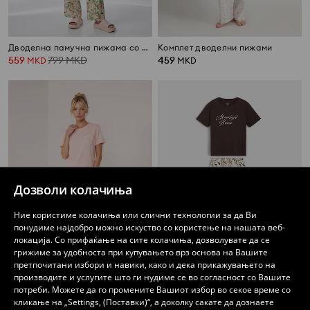
Дводелна памучна пижама со цветен мотив
Комплет дводелни пижами
559
799
MKD
459
MKD
MKD
Дозволи колачиња
Ние користиме колачиња или слични технологии за да Ви
понудиме најдобро можно искуство со користење на нашата веб-
локација. Со прифаќање на сите колачиња, дозволувате да се
грижиме за удобноста при купувањето врз основа на Вашите
претпочитани избори и навики, како и дека прикажувањето на
производите и услугите што ги нудиме се во согласност со Вашите
Дводелна памучна пижама со цветен мотив
Памучна дводелна пижама со растителен мотив
потреби. Можете да го промените Вашиот избор во секое време со
639
759
MKD
MKD
кликање на „Settings, (Поставки)“, а доколку сакате да дознаете