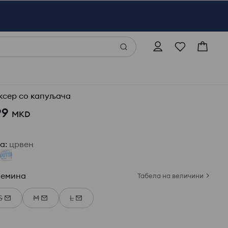
ксер со капуљача
99
MKD
ја
:
црвен
лемина
Табела на величини
S
M
L