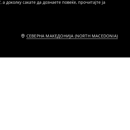
 а доколку сакате да дознаете повеќе, прочитајте ја
СЕВЕРНА МАКЕДОНИЈА (NORTH MACEDONIA)