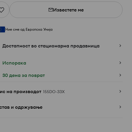
Известете ме
Ние сме од Европска Унија
Достапност во стационарна продавница
Испорака
30 дена за поврат
ис на производот
155DO-33X
став и одржување