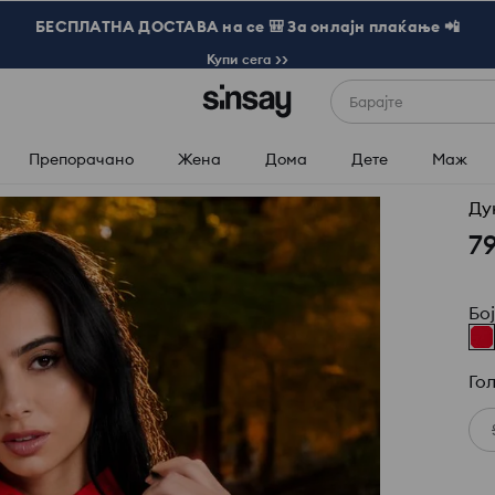
БЕСПЛАТНА ДОСТАВА на се 🎒 За онлајн плаќање 📲
Купи сега >>
Барајте
Препорачано
Жена
Дома
Дете
Маж
Ду
7
Бо
Го