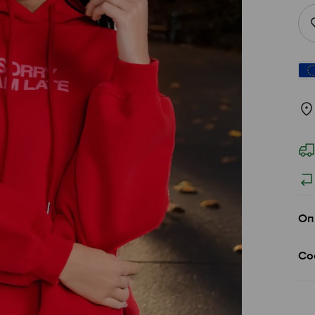
Оп
Со