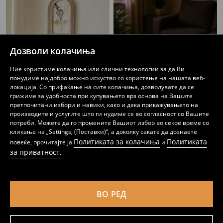
Дозволи колачиња
Ние користиме колачиња или слични технологии за да Ви
понудиме најдобро можно искуство со користење на нашата веб-
локација. Со прифаќање на сите колачиња, дозволувате да се
грижиме за удобноста при купувањето врз основа на Вашите
претпочитани избори и навики, како и дека прикажувањето на
производите и услугите што ги нудиме се во согласност со Вашите
WALL DECORATION
Декоративна чинија
потреби. Можете да го промените Вашиот избор во секое време со
319
259
MKD
MKD
кликање на „Settings, (Поставки)“, а доколку сакате да дознаете
Политиката за колачиња
Политиката
повеќе, прочитајте ја
и
за приватност
.
ВО РЕД