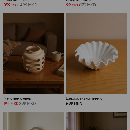
359
499
MKD
99
179
MKD
MKD
MKD
Метален фенер
Декоративна чинија
199
399
MKD
599
MKD
MKD