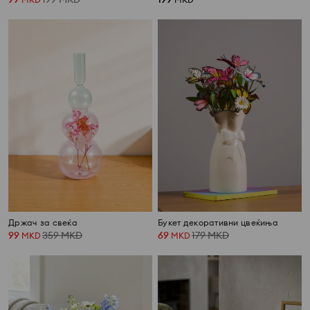
Држач за свеќа
Букет декоративни цвеќиња
99
359
MKD
69
179
MKD
MKD
MKD