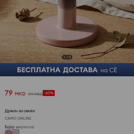
1
/
3
79
MKD
-60%
199
MKD
Држач за свеќа
САМО ONLINE
Боја
:
виолетов