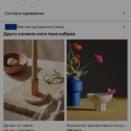
Состав и одржување
Ние сме од Европска Унија
Други клиенти исто така избраа
Држач за свеќа
Керамичка декоративна послужавник на ножичка
99
199
MKD
199
MKD
MKD