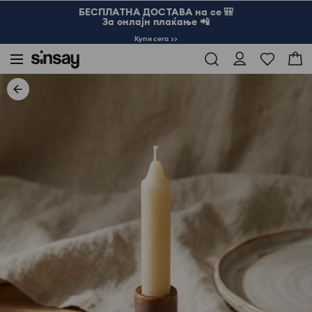
БЕСПЛАТНА ДОСТАВА на се 🎒
За онлајн плаќање 📲
Купи сега >>