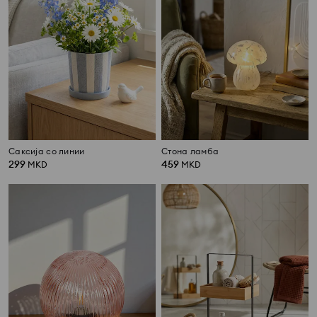
Саксија со линии
Стона ламба
299
459
MKD
MKD