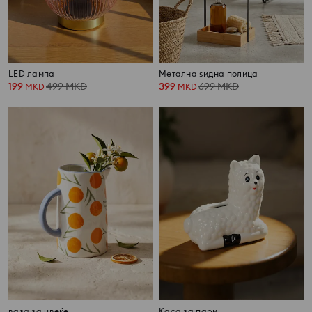
LED лампа
Метална ѕидна полица
199
499
MKD
399
699
MKD
MKD
MKD
ваза за цвеќе
Каса за пари