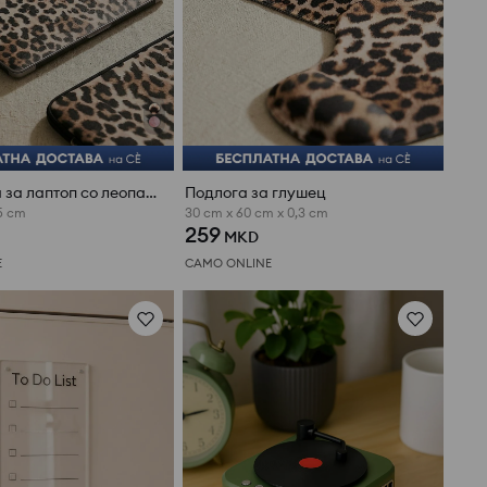
Налепница за лаптоп со леопардов принт
Подлога за глушец
5 cm
30 cm x 60 cm x 0,3 cm
259
MKD
E
САМО ONLINE