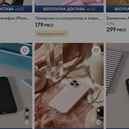
Калено стакло за телефон iPhone 11/XR
Приврзок со калкулатор и лавиринт на другата страна
Бележник А5
179
324g
MKD
299
MKD
Home Essentials
+
2
+
2