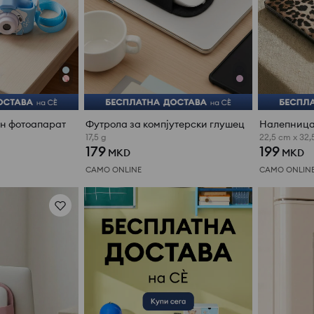
н фотоапарат
Футрола за компјутерски глушец
17,5 g
22,5 cm x 32,
179
199
MKD
MKD
САМО ONLINE
САМО ONLIN