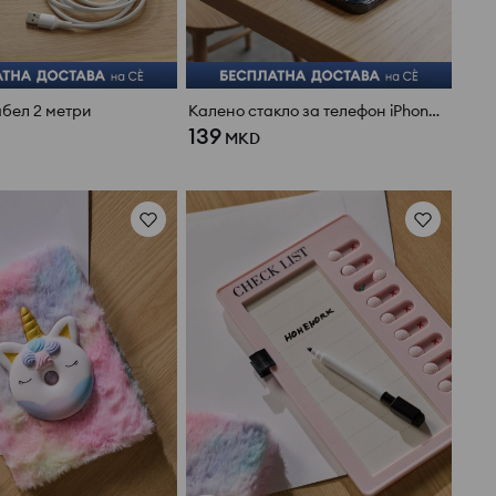
абел 2 метри
Калено стакло за телефон iPhone 13/14
139
MKD