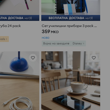
туба 24 pack
Сет училишни прибори 3 pack Star Wars
359
MKD
НОВ0
ials
Војна на ѕвездите
Disney