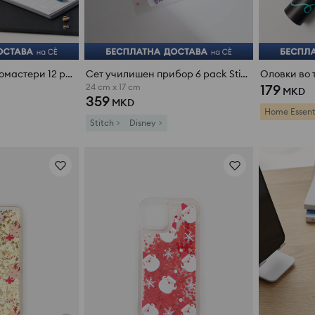
Сет двострани фломастери 12 pack
Сет училишен прибор 6 pack Stitch
Оловки во 
179
24 cm x 17 cm
MKD
359
MKD
Home Essent
Stitch
Disney