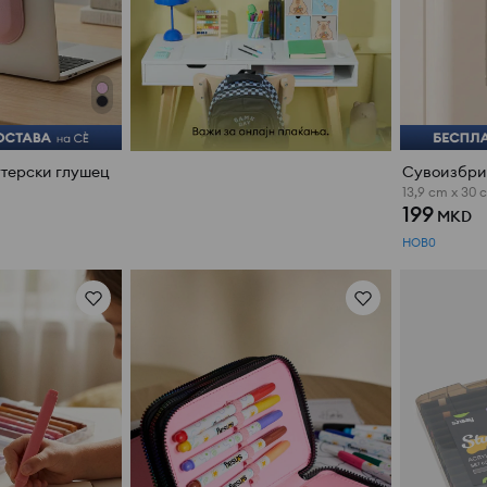
утерски глушец
13,9 cm x 30 
199
MKD
НОВ0