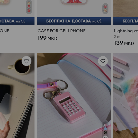
HONE
CASE FOR CELLPHONE
Lightning к
199
2 m
MKD
139
MKD
+
2