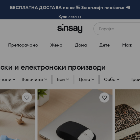
БЕСПЛАТНА ДОСТАВА на се 🎒 За онлајн плаќање 📲
Купи сега >>
Барајте
Препорачано
Жена
Дома
Дете
Маж
ски и електронски производи
ачани
Величини
Бои
Цена
Соба
Про