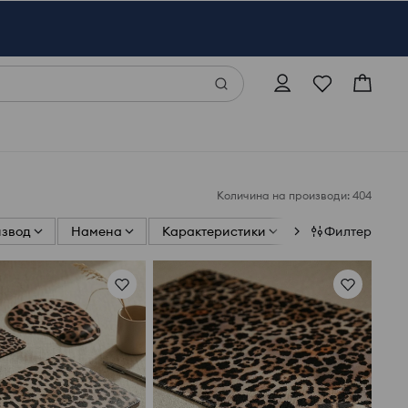
Количина на производи: 404
извод
Намена
Карактеристики
Модел
Филтер
Тип