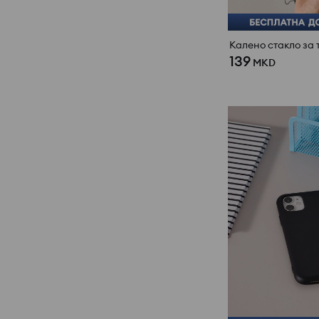
139
MKD