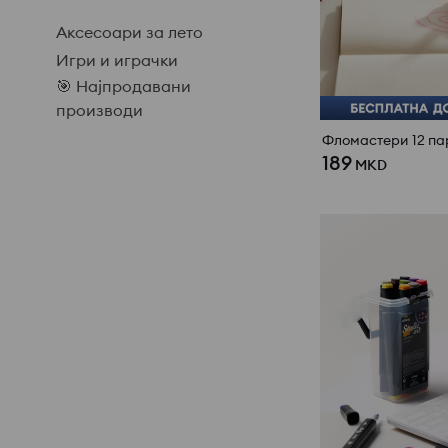
Аксесоари за лето
Игри и играчки
🎯 Најпродавани
производи
Фломастери 12 п
189
MKD