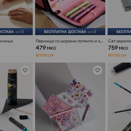
арчиња
Перница со шарени патенти и холографски дезен
Сет акрилн
479
759
MKD
MKD
BESTSELLER
BESTSELLER