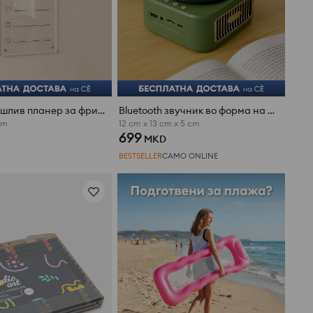
Сувоизбришлив планер за фрижидер со маркер
Bluetooth звучник во форма на винил плеер
cm
12 cm x 13 cm x 5 cm
699
MKD
BESTSELLER
САМО ONLINE