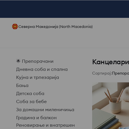
Северна Македонија (North Macedonia)
Канцелари
🌟 Препорачани
Дневна соба и спална
Сортирај
:
Препор
Кујна и трпезарија
Бања
Детска соба
Соба за бебе
За домашни миленичиња
Градина и балкон
Реновирање и внатрешен