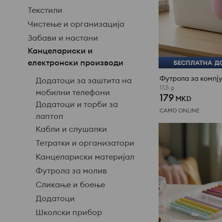
Текстили
Чистење и организација
Забави и настани
Канцелариски и
електронски производи
Футрола за компј
Додатоци за заштита на
17,5 g
мобилни телефони
179
MKD
Додатоци и торби за
САМО ONLINE
лаптоп
Кабли и слушалки
Тетратки и организатори
Канцелариски материјал
Футрола за молив
Сликање и боење
Додатоци
Школски прибор