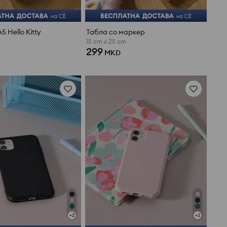
 Hello Kitty
Табла со маркер
15 cm x 25 cm
299
MKD
+
2
+
2