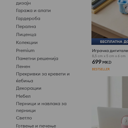
дизајн
Гаража и алати
Гардероба
Перална
Лиценца
Колекции
Premium
Играчка дигитале
8,5 cm x 5 cm x 6 cm
Паметни решенија
699
MKD
Ленен
BESTSELLER
Прекривки за кревети и
ќебиња
Декорации
Мебел
Перници и навлака за
перници
Светло
Готвење и печење