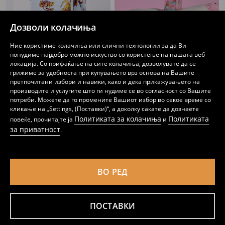
Дозволи колачиња
Ние користиме колачиња или слични технологии за да Ви
понудиме најдобро можно искуство со користење на нашата веб-
локација. Со прифаќање на сите колачиња, дозволувате да се
грижиме за удобноста при купувањето врз основа на Вашите
претпочитани избори и навики, како и дека прикажувањето на
производите и услугите што ги нудиме се во согласност со Вашите
Детско ќебе PAW Patrol
Ќебе Peppa Pig
потреби. Можете да го промените Вашиот избор во секое време со
439
479
MKD
MKD
кликање на „Settings, (Поставки)“, а доколку сакате да дознаете
Политиката за колачиња
Политиката
повеќе, прочитајте ја
и
за приватност
.
ВО РЕД
ПОСТАВКИ