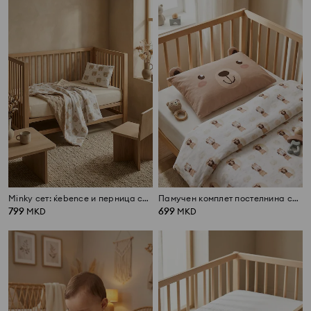
Minky сет: ќebence и перница со лесно полнење
Памучен комплет постелнина со чаршаф и мотив мечиња
799
699
MKD
MKD