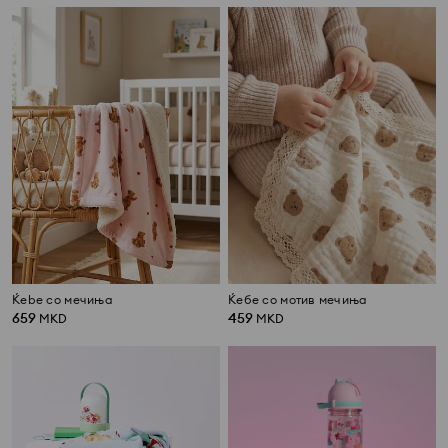
Ќebe со мечиња
Ќебе со мотив мечиња
659
459
MKD
MKD