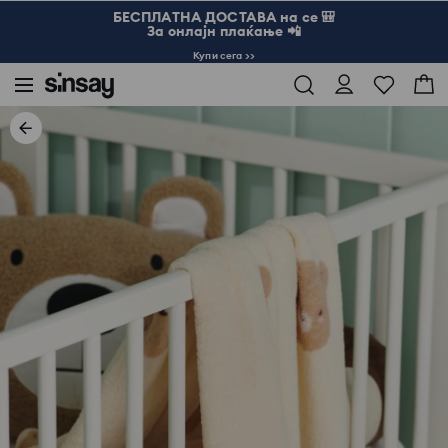
БЕСПЛАТНА ДОСТАВА на се 🎒
За онлајн плаќање 📲
Купи сега >>