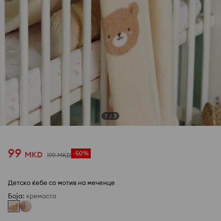
1
/
3
99
MKD
-50%
199
MKD
Детско ќебе со мотив на меченце
Боја
:
кремаста