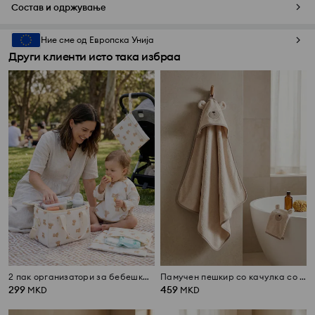
Состав и одржување
Ние сме од Европска Унија
Други клиенти исто така избраа
2 пак организатори за бебешка соба со принт мечиња
Памучен пешкир со качулка со мотив на мече и крпа за миење
299
459
MKD
MKD