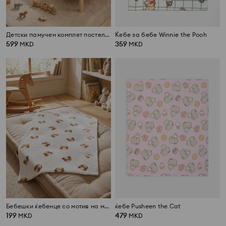
Детски памучен комплет постелнина со меченце и чаршав
Ќебе за бебе Winnie the Pooh
599
359
MKD
MKD
Бебешки ќебенце со мотив на мечиња
ќебе Pusheen the Cat
199
479
MKD
MKD