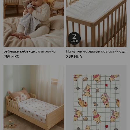
Бебешки ќебенце со играчка
Памучни чаршафи со ластик од издржлива ткаенина сет 2 парчиња
259
399
MKD
MKD