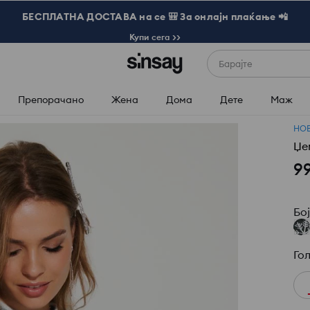
БЕСПЛАТНА ДОСТАВА на се 🎒 За онлајн плаќање 📲
Купи сега >>
Барајте
Препорачано
Жена
Дома
Дете
Маж
НО
Џе
9
Бо
Го