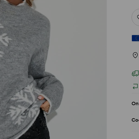
Оп
Со