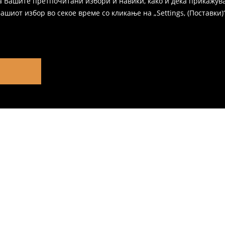
а Вашите претпочитани избори и навики, како и дека прикажува
иот избор во секое време со кликање на „Settings, (Поставки)“,