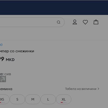
В0
мпер со снежинки
99
MKD
ја
:
сив
лемина
Табела на величини
XS
S
M
L
XL