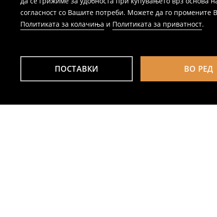
да се грижиме за удобноста при купувањето врз основа н
согласност со Вашите потреби. Можете да го промените Ваш
Политиката за колачиња
и
Политиката за приватност
.
ПОСТАВКИ
ВО РЕД