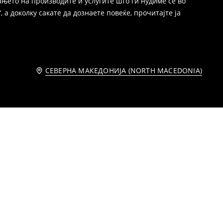
њето на производите и услугите што ги нудиме се во
 а доколку сакате да дознаете повеќе, прочитајте ја
СЕВЕРНА МАКЕДОНИЈА (NORTH MACEDONIA)