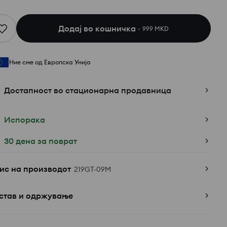
Додај во кошничка
999 MKD
Ние сме од Европска Унија
Достапност во стационарна продавница
Испорака
30 дена за поврат
ис на производот
219GT-09M
став и одржување