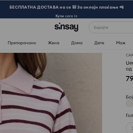
БЕСПЛАТНА ДОСТАВА на се 🎒 За онлајн плаќање 📲
Купи сега >>
Барајте
Препорачано
Жена
Дома
Дете
Маж
СА
Џе
од
7
Бо
Го