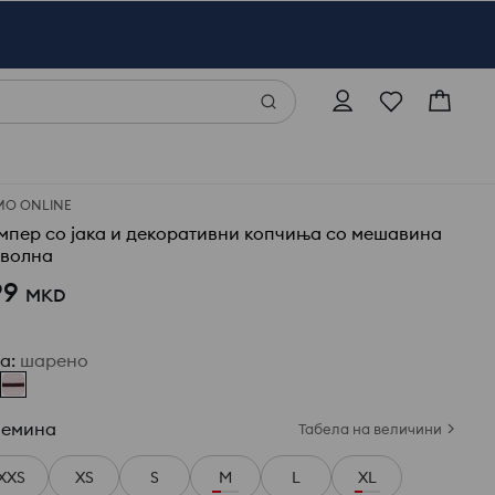
МО ONLINE
мпер со јака и декоративни копчиња со мешавина
 волна
99
MKD
ја
:
шарено
лемина
Табела на величини
XXS
XS
S
M
L
XL