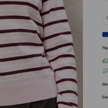
Пр
Оп
Со