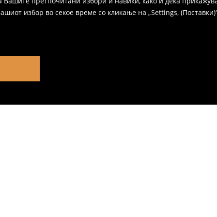
а Вашите претпочитани избори и навики, како и дека прикажува
иот избор во секое време со кликање на „Settings, (Поставки)“,