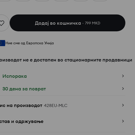
Додај во кошничка
799 MKD
Ние сме од Европска Унија
оизводот не е достапен во стационарните продавници
Испорака
30 дена за поврат
ис на производот
428EU-MLC
став и одржување