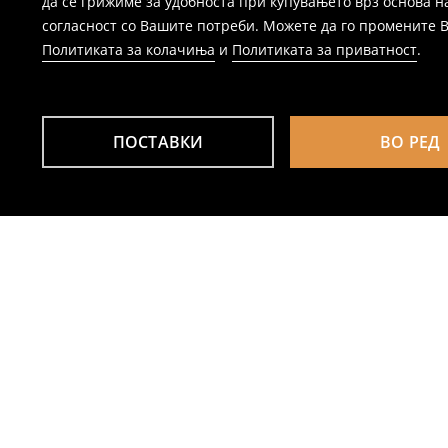
да се грижиме за удобноста при купувањето врз основа н
согласност со Вашите потреби. Можете да го промените Ваш
Политиката за колачиња
и
Политиката за приватност
.
ПОСТАВКИ
ВО РЕД