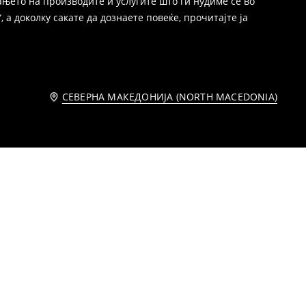
њето на производите и услугите што ги нудиме се во
 а доколку сакате да дознаете повеќе, прочитајте ја
СЕВЕРНА МАКЕДОНИЈА (NORTH MACEDONIA)