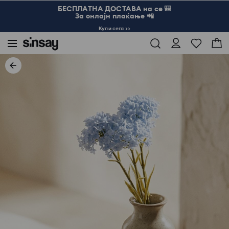
БЕСПЛАТНА ДОСТАВА на се 🎒
За онлајн плаќање 📲
Купи сега >>