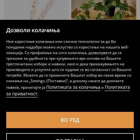
Дозволи колачиња
Ние користиме колачиња или слични технологии за да Ви
понудиме најдобро можно искуство со користење на нашата веб-
локација. Со прифаќање на сите колачиња, дозволувате да се
грижиме за удобноста при купувањето врз основа на Вашите
претпочитани избори и навики, како и дека прикажувањето на
производите и услугите што ги нудиме се во согласност со Вашите
Декоративно растение – делфиниум
Украсна вештачка билка
потреби. Можете да го промените Вашиот избор во секое време со
189
199
MKD
MKD
кликање на „Settings, (Поставки)“, а доколку сакате да дознаете
Политиката за колачиња
Политиката
повеќе, прочитајте ја
и
за приватност
.
ВО РЕД