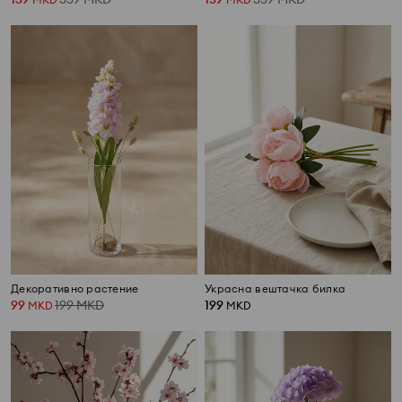
Декоративно растение
Украсна вештачка билка
99
199
MKD
199
MKD
MKD