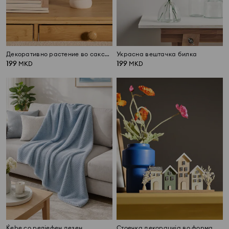
Декоративно растение во саксија – орхидеја
Украсна вештачка билка
199
199
MKD
MKD
Ќebe со релјефен дезен
Стоечка декорација во форма на куќичка