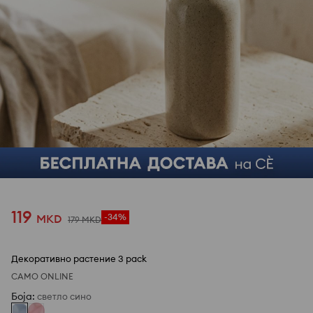
1
/
3
119
MKD
-34%
179
MKD
Декоративно растение 3 pack
САМО ONLINE
Боја
:
светло сино