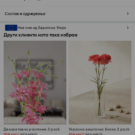
Состав и одржување
Ние сме од Европска Унија
Други клиенти исто така избраа
Декоративно растение 3 pack
Украсна вештачка билка 3 pack
159
359
MKD
159
359
MKD
MKD
MKD