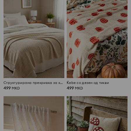
Структурирана прекривка за кревет
Ќebe со дезен од тикви
499
499
MKD
MKD