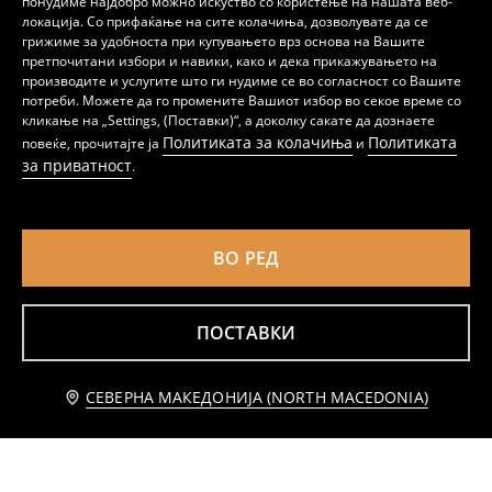
понудиме најдобро можно искуство со користење на нашата веб-
локација. Со прифаќање на сите колачиња, дозволувате да се
грижиме за удобноста при купувањето врз основа на Вашите
претпочитани избори и навики, како и дека прикажувањето на
производите и услугите што ги нудиме се во согласност со Вашите
ваза за цвеќе
Затемнувачка завеса
потреби. Можете да го промените Вашиот избор во секое време со
359
459
MKD
MKD
кликање на „Settings, (Поставки)“, а доколку сакате да дознаете
Политиката за колачиња
Политиката
повеќе, прочитајте ја
и
за приватност
.
ВО РЕД
ПОСТАВКИ
Известете ме
СЕВЕРНА МАКЕДОНИЈА (NORTH MACEDONIA)
Ваза со неправилна форма
навлака за перница
199
439
MKD
359
MKD
MKD