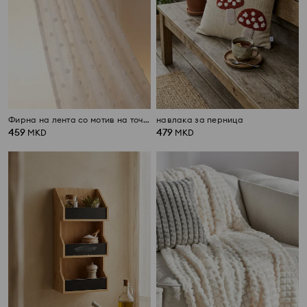
Фирна на лента со мотив на точки
навлака за перница
459
479
MKD
MKD