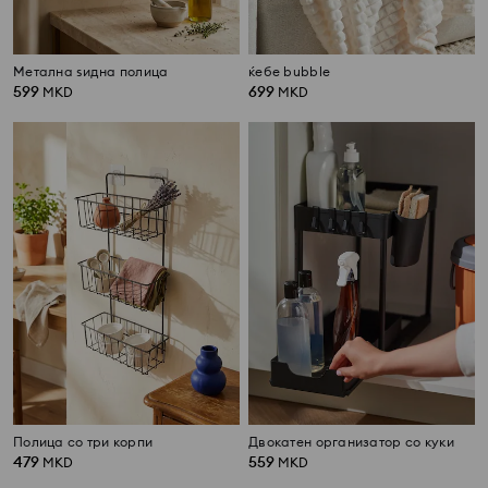
Метална ѕидна полица
ќебе bubble
599
699
MKD
MKD
Полица со три корпи
Двокатен организатор со куки
479
559
MKD
MKD