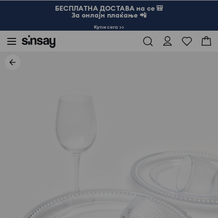
БЕСПЛАТНА ДОСТАВА на се 🎒
За онлајн плаќање 📲
Купи сега >>