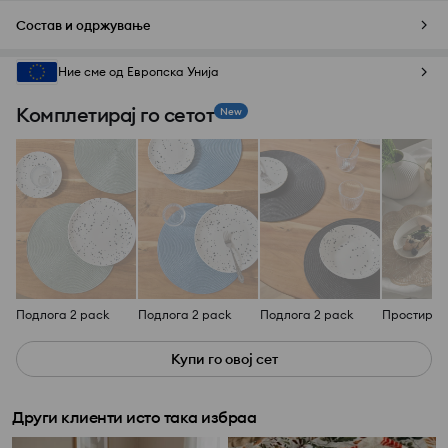
Состав и одржување
Ние сме од Европска Унија
Комплетирај го сетот
New
Подлога 2 pack
Подлога 2 pack
Подлога 2 pack
Купи го овој сет
Други клиенти исто така избраа