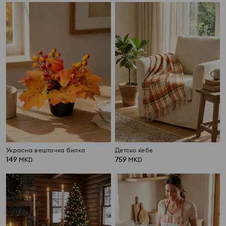
Украсна вештачка билка
Детско ќебе
149
759
MKD
MKD