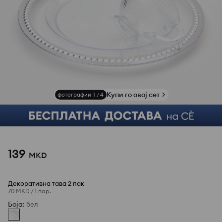
Купи го овој сет
фотографии
1
/
4
139
MKD
Декоративна тава 2 пак
70 MKD
/
1 пар.
Боја
:
бел