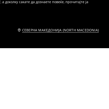
 а доколку сакате да дознаете повеќе, прочитајте ја
СЕВЕРНА МАКЕДОНИЈА (NORTH MACEDONIA)