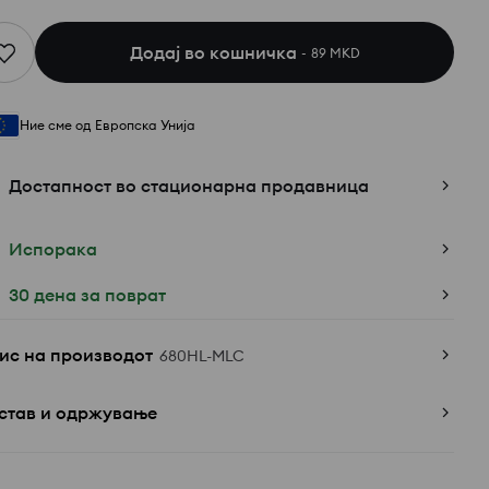
Додај во кошничка
89 MKD
Ние сме од Европска Унија
Достапност во стационарна продавница
Испорака
30 дена за поврат
ис на производот
680HL-MLC
став и одржување