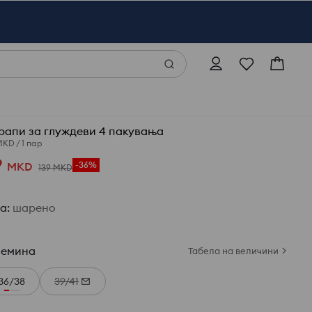
рапи за глуждеви 4 пакувања
MKD
/
1 пар
9
MKD
-36%
139
MKD
ја
:
шарено
лемина
Табела на величини
36/38
39/41