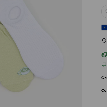
Оп
Со