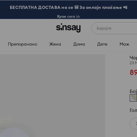
БЕСПЛАТНА ДОСТАВА на се 🎒 За онлајн плаќање 📲
Купи сега >>
Барајте
Препорачано
Жена
Дома
Дете
Маж
Чо
23 
8
Бо
Го