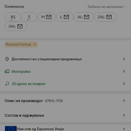
Големина
Табела на величини
XS
S
M
L
XL
2XL
3XL
Practical Formal
Достапност во стационарна продавница
Испорака
30 дена за поврат
Опис на производот
478HL-90X
Состав и одржување
Ние сме од Европска Унија