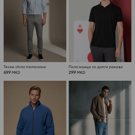
Тесни chino панталони
Поло маица со долги ракави
699
299
MKD
MKD