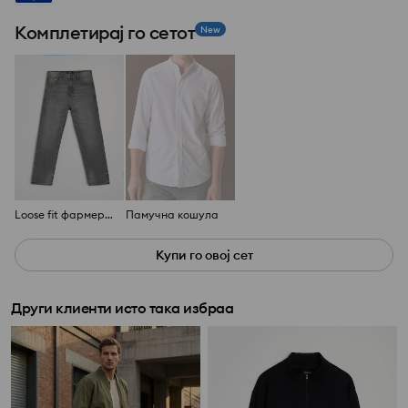
Комплетирај го сетот
New
Loose fit фармерки со ефект на перење
Памучна кошула
Купи го овој сет
Други клиенти исто така избраа