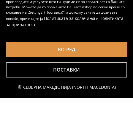
производите и услугите што ги нудиме се во согласност со Вашите
Спортски бомбер дуксер со патент
Бомбер худи со вез
потреби. Можете да го промените Вашиот избор во секое време со
799
499
MKD
MKD
кликање на „Settings, (Поставки)“, а доколку сакате да дознаете
Политиката за колачиња
Политиката
повеќе, прочитајте ја
и
за приватност
.
ВО РЕД
ПОСТАВКИ
Додај во кошничка
СЕВЕРНА МАКЕДОНИЈА (NORTH MACEDONIA)
399 MKD
Џемпер на патент со капуљача
Блуза со патент и стоечка јака
459
699
MKD
359
799
MKD
MKD
MKD