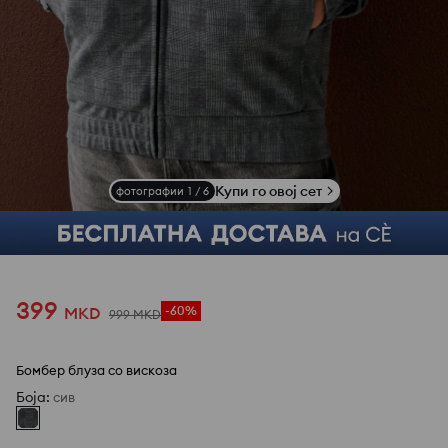
Купи го овој сет
фотографии
1
/
6
399
MKD
-60%
999
MKD
Бомбер блуза со вискоза
Боја
:
сив