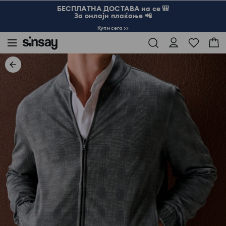
БЕСПЛАТНА ДОСТАВА на се 🎒
За онлајн плаќање 📲
Купи сега >>