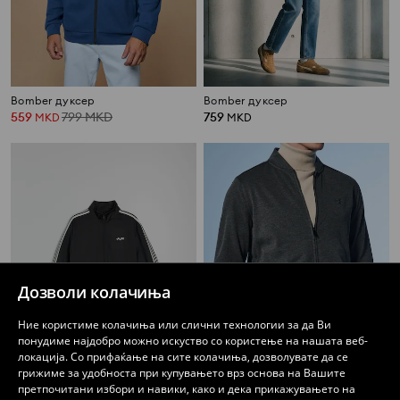
Bomber дуксер
Bomber дуксер
559
799
MKD
759
MKD
MKD
Дозволи колачиња
Ние користиме колачиња или слични технологии за да Ви
понудиме најдобро можно искуство со користење на нашата веб-
локација. Со прифаќање на сите колачиња, дозволувате да се
грижиме за удобноста при купувањето врз основа на Вашите
претпочитани избори и навики, како и дека прикажувањето на