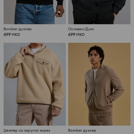
Bomber дуксер
Основен Дукс
699
699
MKD
MKD
Џемпер со округол изрез
Bomber дуксер