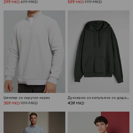
299
699
MKD
599
999
MKD
MKD
MKD
Џемпер со округол изрез
Дуксерка со капуљача со додаток на памук
359
999
MKD
439
MKD
MKD