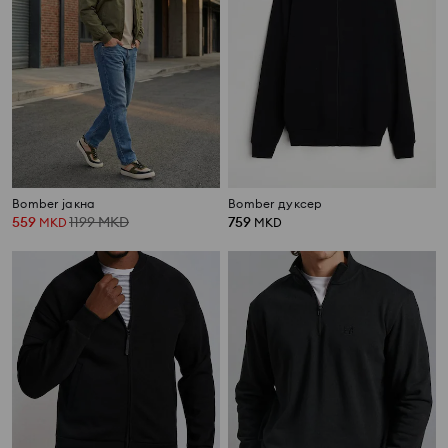
Bomber јакна
Bomber дуксер
559
1199
MKD
759
MKD
MKD