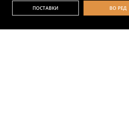
ПОСТАВКИ
ВО РЕД
Други клиенти исто така избраа
Pamučno body so print Minnie Mouse
129
119
MKD
199
MKD
MKD
199
MKD