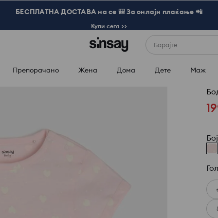
БЕСПЛАТНА ДОСТАВА на се 🎒 За онлајн плаќање 📲
Купи сега >>
Барајте
Препорачано
Жена
Дома
Дете
Маж
Бо
19
Бо
Го