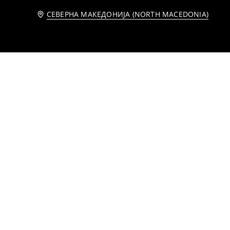
СЕВЕРНА МАКЕДОНИЈА (NORTH MACEDONIA)
Тексас шпихозни со везени цвеќиња
Боди фустан од везена ткаенина
399
9
MKD
MKD