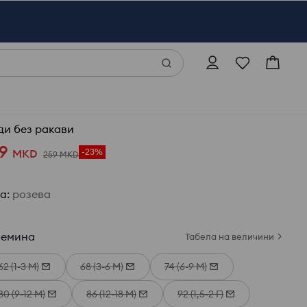
ди без ракави
9
MKD
-23%
259
MKD
ја
:
розева
лемина
Табела на величини
62 (1-3 М)
68 (3-6 М)
74 (6-9 М)
80 (9-12 М)
86 (12-18 М)
92 (1,5-2 Г)