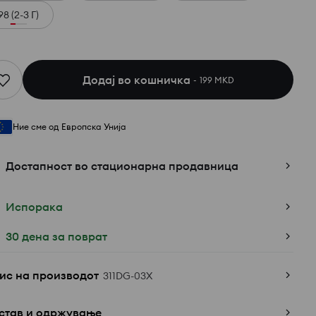
98 (2-3 Г)
Додај во кошничка
199 MKD
Ние сме од Европска Унија
Достапност во стационарна продавница
Испорака
30 дена за поврат
ис на производот
311DG-03X
став и одржување