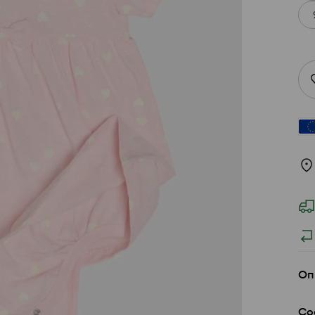
Оп
Со