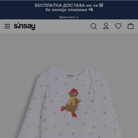
БЕСПЛАТНА ДОСТАВА на се 🎒
За онлајн плаќање 📲
Купи сега >>