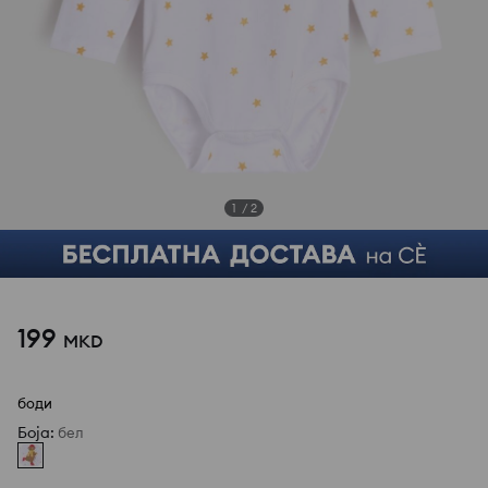
1
/
2
199
MKD
боди
Боја
:
бел