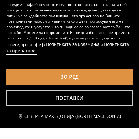
понудиме најдобро можно искуство со користење на нашата веб-
локација. Со прифаќање на сите колачиња, дозволувате да се
грижиме за удобноста при купувањето врз основа на Вашите
претпочитани избори и навики, како и дека прикажувањето на
производите и услугите што ги нудиме се во согласност со Вашите
потреби. Можете да го промените Вашиот избор во секое време со
кликање на „Settings, (Поставки)“, а доколку сакате да дознаете
Политиката за колачиња
Политиката
повеќе, прочитајте ја
и
за приватност
Памучно боди со волани Mini Smiley®
Боди со фустан и шари на срца
.
199
99
299
MKD
MKD
MKD
ВО РЕД
ПОСТАВКИ
Известете ме
СЕВЕРНА МАКЕДОНИЈА (NORTH MACEDONIA)