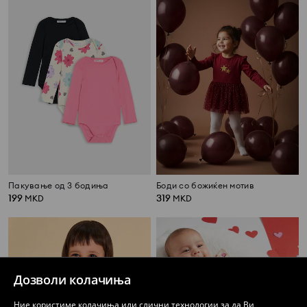
Пакување од 3 бодиња
Боди со божиќен мотив
199
319
MKD
MKD
Дозволи колачиња
Ние користиме колачиња или слични технологии за да Ви