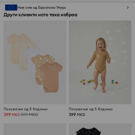
Ние сме од Европска Унија
Други клиенти исто така избраа
Пакување од 5 бодиња
Пакување од 5 бодиња
399
599
MKD
399
MKD
MKD