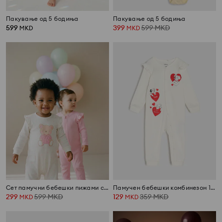
Пакување од 5 бодиња
Пакување од 5 бодиња
599
399
599
MKD
MKD
MKD
Сет памучни бебешки пижами со волани 2 pack
Памучен бебешки комбинезон 101 Dalmatians
299
599
MKD
129
359
MKD
MKD
MKD