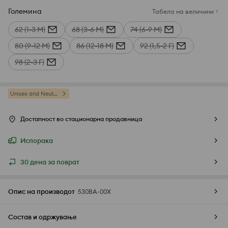
Големина
Табела на величини
62 (1-3 М)
68 (3-6 М)
74 (6-9 М)
80 (9-12 М)
86 (12-18 М)
92 (1,5-2 Г)
98 (2-3 Г)
Unisex and Neutral
Достапност во стационарна продавница
Испорака
30 дена за поврат
Опис на производот
530BA-00X
Состав и одржување