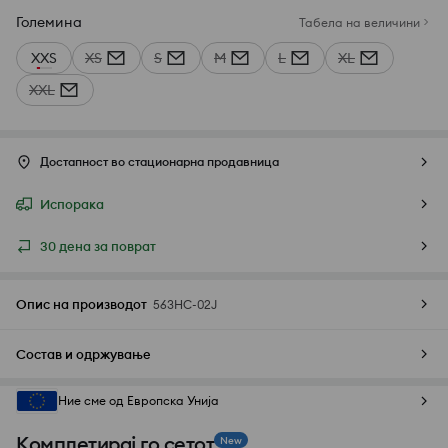
Големина
Табела на величини
XXS
XS
S
M
L
XL
XXL
Достапност во стационарна продавница
Испорака
30 дена за поврат
Опис на производот
563HC-02J
Состав и одржување
Ние сме од Европска Унија
Комплетирај го сетот
New