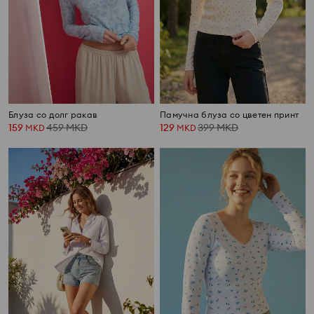
Блуза со долг ракав
Памучна блуза со цветен принт
159
459
MKD
129
399
MKD
MKD
MKD