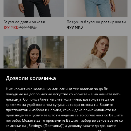
Блуза со долги ракави
Памучна блуза со долги ракави
199
499
MKD
499
MKD
MKD
Дозволи колачиња
Ние користиме колачиња или слични технологии за да Ви
понудиме најдобро можно искуство со користење на нашата веб-
локација. Со прифаќање на сите колачиња, дозволувате да се
грижиме за удобноста при купувањето врз основа на Вашите
претпочитани избори и навики, како и дека прикажувањето на
производите и услугите што ги нудиме се во согласност со Вашите
потреби. Можете да го промените Вашиот избор во секое време со
Блуза со долги ракави и дантела на деколтето
Блуза со долги ракави
кликање на „Settings, (Поставки)“, а доколку сакате да дознаете
129
399
MKD
159
459
MKD
MKD
MKD