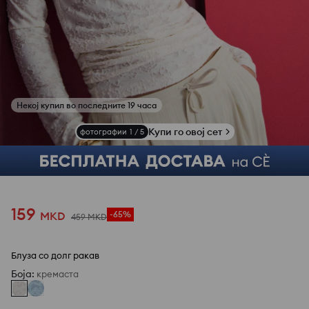
Купи го овој сет
фотографии
1
/
5
159
MKD
-65%
459
MKD
Блуза со долг ракав
Боја
:
кремаста