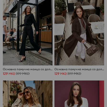
Основна памучна маица со долги ракави
Основна памучна маица со долги ракави
129
399
MKD
129
399
MKD
MKD
MKD