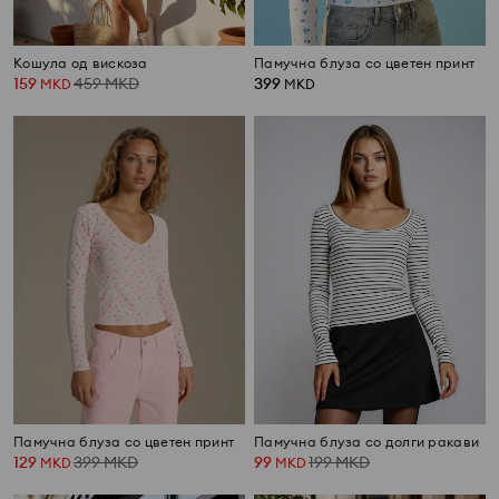
Кошула од вискоза
Памучна блуза со цветен принт
159
459
MKD
399
MKD
MKD
Памучна блуза со цветен принт
Памучна блуза со долги ракави
129
399
MKD
99
199
MKD
MKD
MKD