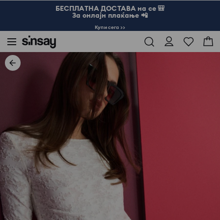
БЕСПЛАТНА ДОСТАВА на се 🎒
За онлајн плаќање 📲
Купи сега >>