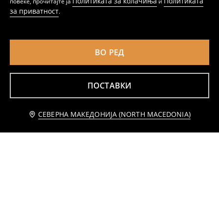
Политиката за колачиња
Политиката
повеќе, прочитајте ја
и
за приватност
.
ВО РЕД
ПОСТАВКИ
Додај во кошничка
СЕВЕРНА МАКЕДОНИЈА (NORTH MACEDONIA)
159 MKD
Блуза со долги ракави
Куса блуза со долги ракави и набори напред
499
699
MKD
MKD