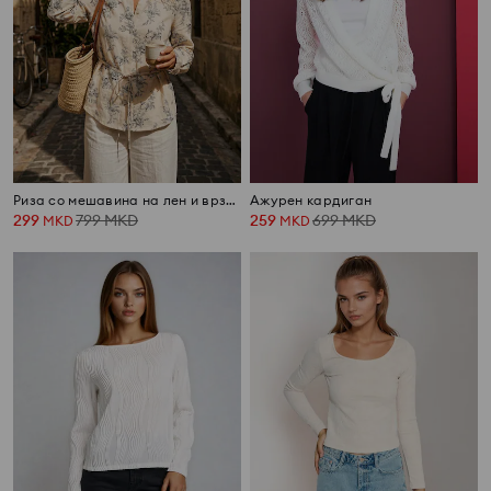
Риза со мешавина на лен и врзување на грбот
Ажурен кардиган
299
799
MKD
259
699
MKD
MKD
MKD