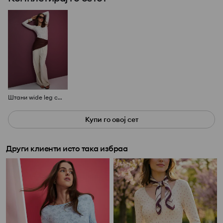
Штани wide leg со мешавина на вискоза
Купи го овој сет
Други клиенти исто така избраа