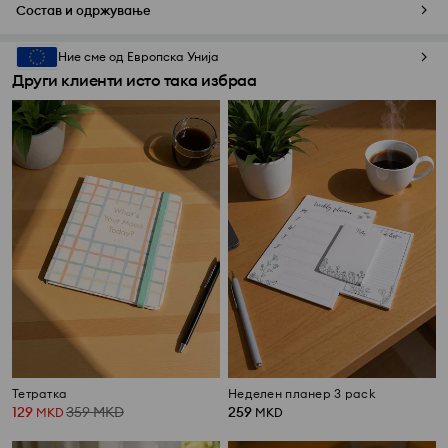
Состав и одржување
Ние сме од Европска Унија
Други клиенти исто така избраа
Тетратка
Неделен планер 3 pack
129
359
MKD
259
MKD
MKD