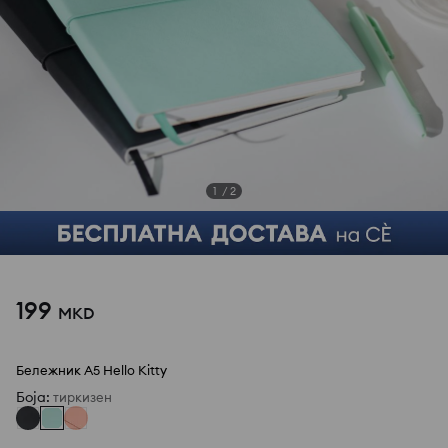
1
/
2
199
MKD
Бележник А5 Hello Kitty
Боја
:
тиркизен