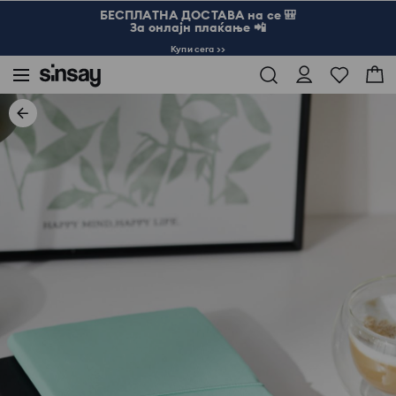
БЕСПЛАТНА ДОСТАВА на се 🎒
За онлајн плаќање 📲
Купи сега >>