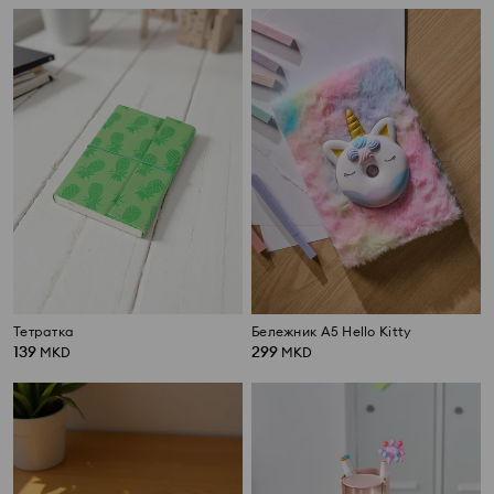
Тетратка
Бележник А5 Hello Kitty
139
299
MKD
MKD