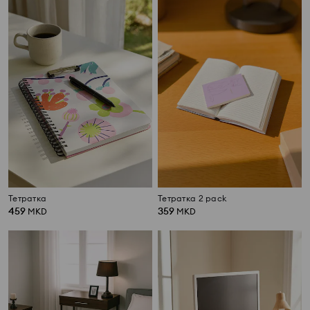
Тетратка
Тетратка 2 pack
459
359
MKD
MKD