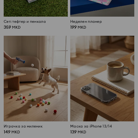
Сет: тефтер и пенкала
Неделен планер
359
199
MKD
MKD
Играчка за миленик
Маска за iPhone 13/14
149
139
MKD
MKD