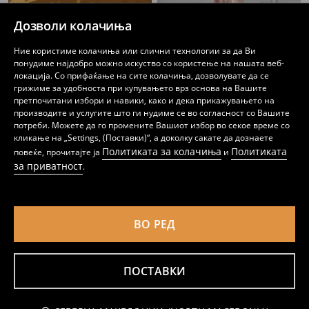
Дозволи колачиња
Ние користиме колачиња или слични технологии за да Ви
понудиме најдобро можно искуство со користење на нашата веб-
локација. Со прифаќање на сите колачиња, дозволувате да се
грижиме за удобноста при купувањето врз основа на Вашите
претпочитани избори и навики, како и дека прикажувањето на
производите и услугите што ги нудиме се во согласност со Вашите
потреби. Можете да го промените Вашиот избор во секое време со
Тетратка 2 pack
Сет: тефтер и перница
кликање на „Settings, (Поставки)“, а доколку сакате да дознаете
199
359
MKD
359
MKD
MKD
Политиката за колачиња
Политиката
повеќе, прочитајте ја
и
за приватност
.
ВО РЕД
ПОСТАВКИ
Известете ме