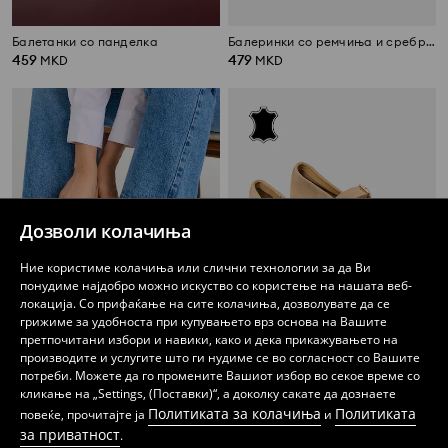
Балетанки со панделка
Балеринки со ремчиња и сребрен финиш
459
479
MKD
MKD
Дозволи колачиња
Ние користиме колачиња или слични технологии за да Ви
понудиме најдобро можно искуство со користење на нашата веб-
локација. Со прифаќање на сите колачиња, дозволувате да се
грижиме за удобноста при купувањето врз основа на Вашите
претпочитани избори и навики, како и дека прикажувањето на
производите и услугите што ги нудиме се во согласност со Вашите
потреби. Можете да го промените Вашиот избор во секое време со
Високи памучни патики со дебел ѓон
Кожни балеринки со прилагодлива каишка
кликање на „Settings, (Поставки)“, а доколку сакате да дознаете
699
1199
MKD
MKD
Политиката за колачиња
Политиката
повеќе, прочитајте ја
и
за приватност
.