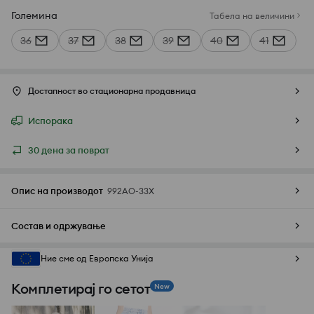
Големина
Табела на величини
36
37
38
39
40
41
Достапност во стационарна продавница
Испорака
30 дена за поврат
Опис на производот
992AO-33X
Состав и одржување
Ние сме од Европска Унија
Комплетирај го сетот
New