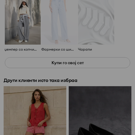
џемпер со копчиња
Фармерки со широка ногавица
Чарапи
Купи го овој сет
Други клиенти исто така избраа