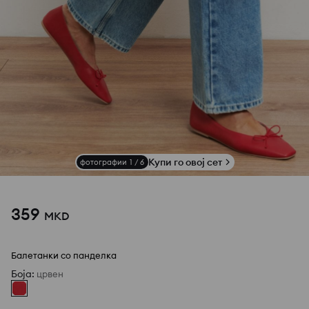
Купи го овој сет
фотографии
1
/
6
359
MKD
Балетанки со панделка
Боја
:
црвен