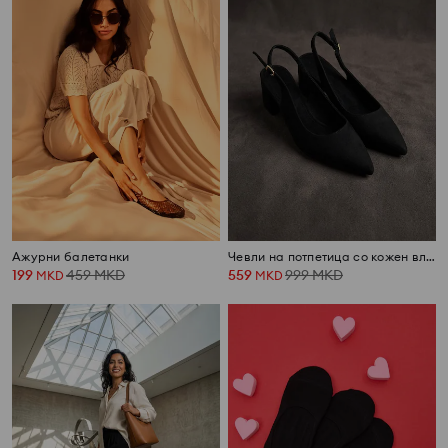
Ажурни балетанки
Чевли на потпетица со кожен влошок од имитација на велур
199
459
MKD
559
999
MKD
MKD
MKD