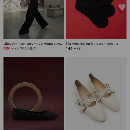
Широки панталони со мешавина на лен
Пакување од 5 пара чорапи
559
799
MKD
149
MKD
MKD