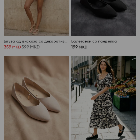
Блуза од вискоза со декоративни врзувања
Балетанки со панделка
359
599
MKD
199
MKD
MKD