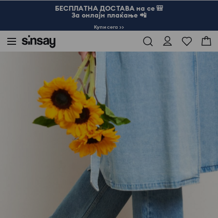
БЕСПЛАТНА ДОСТАВА на се 🎒
За онлајн плаќање 📲
Купи сега >>
Sinsay
Жена
Торби и додатоци
Балетанки со панделка