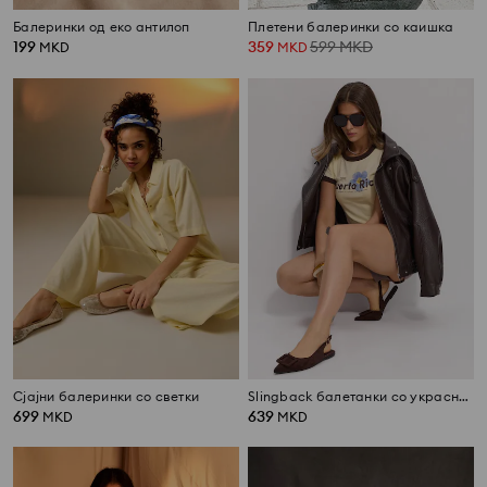
Балеринки од еко антилоп
Плетени балеринки со каишка
199
359
599
MKD
MKD
MKD
Сјајни балеринки со светки
Slingback балетанки со украсна тока и кожна влошка
699
639
MKD
MKD