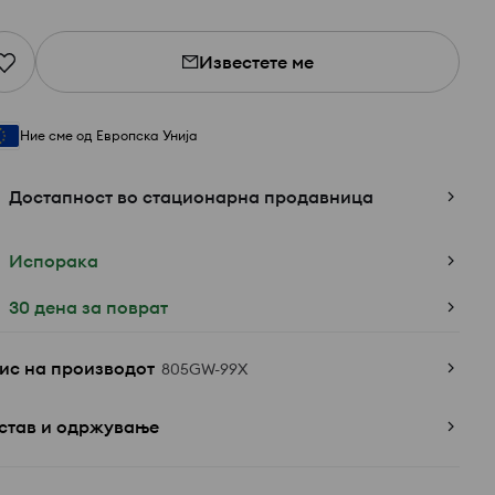
Известете ме
Ние сме од Европска Унија
Достапност во стационарна продавница
Испорака
30 дена за поврат
ис на производот
805GW-99X
став и одржување