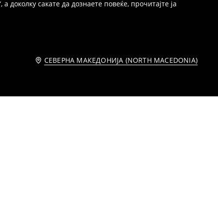
 а доколку сакате да дознаете повеќе, прочитајте ја
СЕВЕРНА МАКЕДОНИЈА (NORTH MACEDONIA)