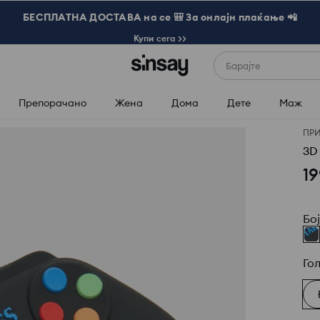
БЕСПЛАТНА ДОСТАВА на се 🎒 За онлајн плаќање 📲
Купи сега >>
Барајте
Препорачано
Жена
Дома
Дете
Маж
ПР
3D
19
Бо
Го