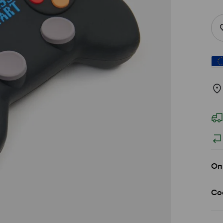
Оп
Со