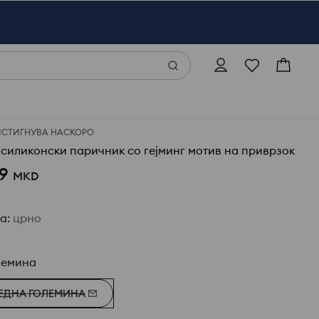
ИСТИГНУВА НАСКОРО
 силиконски паричник со гејминг мотив на приврзок
9
MKD
ја
:
црно
лемина
ЕДНА ГОЛЕМИНА