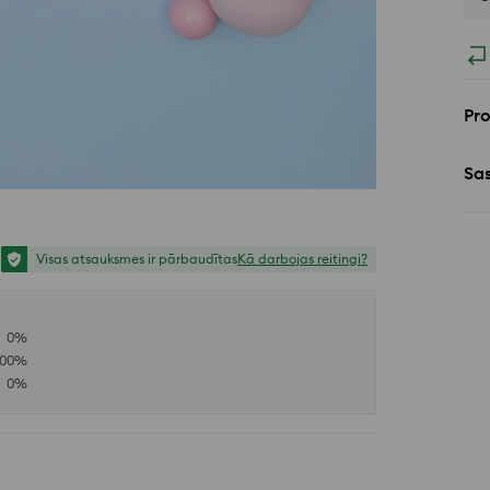
Pr
Sa
Visas atsauksmes ir pārbaudītas
Kā darbojas reitingi?
0
%
100
%
0
%