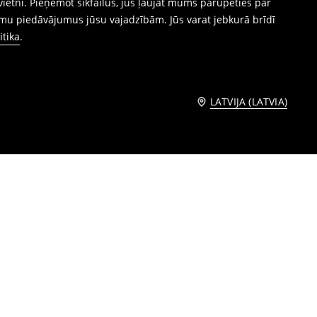
ietni. Pieņemot sīkfailus, jūs ļaujat mums parūpēties par
mu piedāvājumus jūsu vajadzībām. Jūs varat jebkurā brīdī
itika
.
LATVIJA (LATVIA)