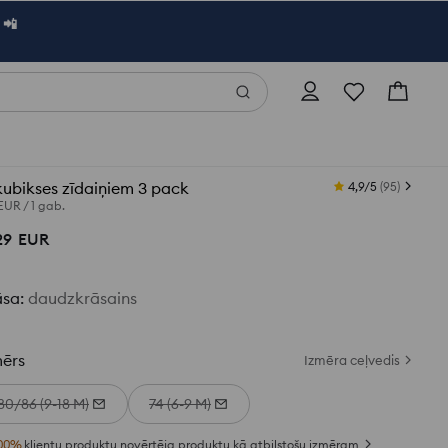
 📲
ubikses zīdaiņiem 3 pack
4,9/5
(
95
)
 EUR
/
1 gab.
29
EUR
āsa
:
daudzkrāsains
mērs
Izmēra ceļvedis
80/86 (9-18 M)
74 (6-9 M)
00
%
klientu produktu novērtēja produktu kā atbilstošu izmēram