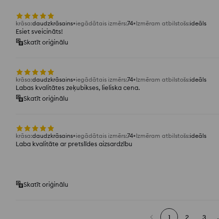
krāsa
:
daudzkrāsains
iegādātais izmērs
:
74
Izmēram atbilstošs
:
ideāls
Esiet sveicināts!
Skatīt oriģinālu
krāsa
:
daudzkrāsains
iegādātais izmērs
:
74
Izmēram atbilstošs
:
ideāls
Labas kvalitātes zeķubikses, lieliska cena.
Skatīt oriģinālu
krāsa
:
daudzkrāsains
iegādātais izmērs
:
74
Izmēram atbilstošs
:
ideāls
Laba kvalitāte ar pretslīdes aizsardzību
Skatīt oriģinālu
1
2
3
.