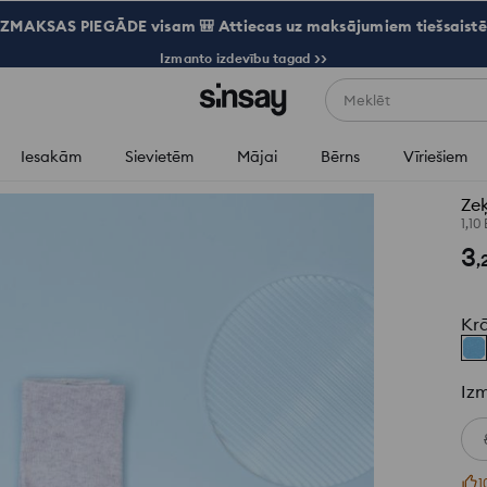
ZMAKSAS PIEGĀDE visam 🎒 Attiecas uz maksājumiem tiešsaistē
Izmanto izdevību tagad >>
Meklēt
Iesakām
Sievietēm
Mājai
Bērns
Vīriešiem
Zeķ
1,10
3
,
Kr
Iz
1