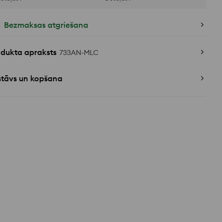
Bezmaksas atgriešana
odukta apraksts
733AN-MLC
stāvs un kopšana