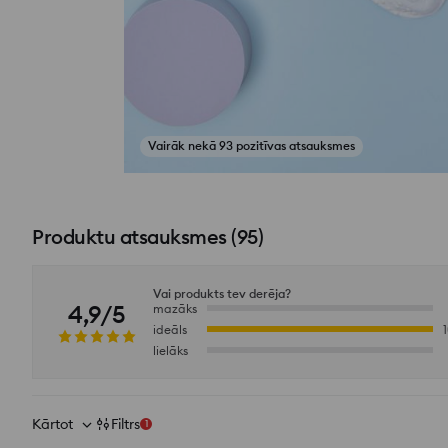
Vairāk nekā 93 pozitīvas atsauksmes
Skatīt fotoattēlus no atsauksmēm
Produktu atsauksmes
(
95
)
Vai produkts tev derēja?
4,9/5
mazāks
ideāls
lielāks
Kārtot
Filtrs
1