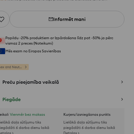
Informēt mani
Papildu -20% produktiem ar Izpārdošana līdz pat -50% ja pērc
vismaz 2 preces (Noteikumi)
Mēs esam no Eiropas Savienības
Unisex and Neutral
Preču pieejamība veikalā
Piegāde
eikali
Vienmēr bez maksas
Kurjers/izsniegšanas punkts
ielākā daļa sūtījumu tiks
Lielākā daļa sūtījumu tiks
iegādāti 6 darba dienu laikā
piegādāti 6 darba dienu laikā
etaļas >
Detaļas >