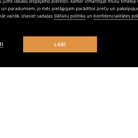
gtu jums labāko iespējamo pieredzi, kamēr izmantojat mūsu tīmekļa v
ēm un paradumiem, jo mēs pielāgojam parādītos preču un pakalpoju
ināt vairāk, izlasiet sadaļas
Sīkfailu politika
un
Konfidencialitātes pol
MI
LABI