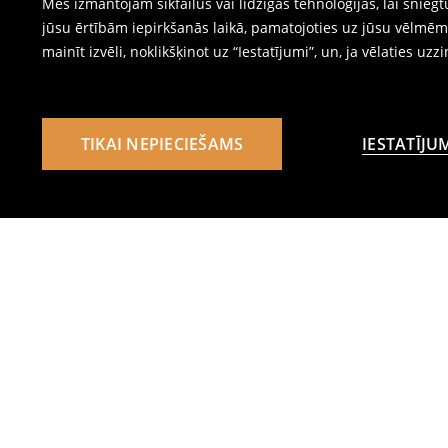
Mēs izmantojam sīkfailus vai līdzīgas tehnoloģijas, lai snie
jūsu ērtībām iepirkšanās laikā, pamatojoties uz jūsu vēlm
mainīt izvēli, noklikšķinot uz “Iestatījumi”, un, ja vēlaties uzz
TIKAI NEPIECIEŠAMS
IESTATĪJU