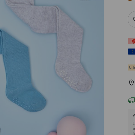
V
L
p
D