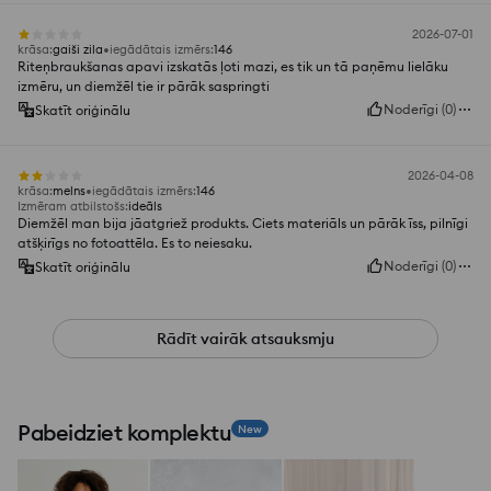
2026-07-01
krāsa
:
gaiši zila
iegādātais izmērs
:
146
Riteņbraukšanas apavi izskatās ļoti mazi, es tik un tā paņēmu lielāku
izmēru, un diemžēl tie ir pārāk saspringti
Noderīgi
(
0
)
Skatīt oriģinālu
2026-04-08
krāsa
:
melns
iegādātais izmērs
:
146
Izmēram atbilstošs
:
ideāls
Diemžēl man bija jāatgriež produkts. Ciets materiāls un pārāk īss, pilnīgi
atšķirīgs no fotoattēla. Es to neiesaku.
Noderīgi
(
0
)
Skatīt oriģinālu
Rādīt vairāk atsauksmju
Pabeidziet komplektu
New