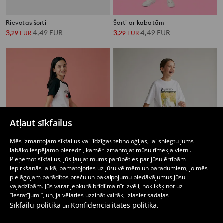
Rievotas šorti
Šorti ar kabatām
3
4,49
EUR
3
4,49
EUR
,
29
EUR
,
29
EUR
Atļaut sīkfailus
Mēs izmantojam sīkfailus vai līdzīgas tehnoloģijas, lai sniegtu jums
labāko iespējamo pieredzi, kamēr izmantojat mūsu tīmekļa vietni.
Pieņemot sīkfailus, jūs ļaujat mums parūpēties par jūsu ērtībām
iepirkšanās laikā, pamatojoties uz jūsu vēlmēm un paradumiem, jo mēs
pielāgojam parādītos preču un pakalpojumu piedāvājumus jūsu
vajadzībām. Jūs varat jebkurā brīdī mainīt izvēli, noklikšķinot uz
“Iestatījumi”, un, ja vēlaties uzzināt vairāk, izlasiet sadaļas
Oversize bermudu šorti
Brīvi šorti ar kokvilnu
Sīkfailu politika
Konfidencialitātes politika
3
4,99
EUR
2
3,99
EUR
un
.
,
49
EUR
,
49
EUR