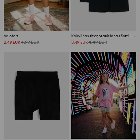
Velošorti
Kokvilnas riteņbraukšanas šorti – 2 gab
2
4,99
EUR
3
4,49
EUR
,
49
EUR
,
49
EUR