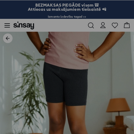
BEZMAKSAS PIEGĀDE visam 🎒
Attiecas uz maksājumiem tiešsaistē 📲
Izmanto izdevību tagad >>