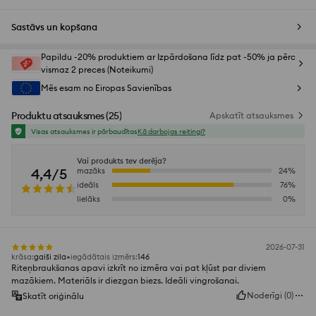
Sastāvs un kopšana
Papildu -20% produktiem ar Izpārdošana līdz pat -50% ja pērc
vismaz 2 preces (Noteikumi)
Mēs esam no Eiropas Savienības
Produktu atsauksmes
(
25
)
Apskatīt atsauksmes
Visas atsauksmes ir pārbaudītas
Kā darbojas reitingi?
Vai produkts tev derēja?
4,4/5
mazāks
24
%
ideāls
76
%
lielāks
0
%
2026-07-31
krāsa
:
gaiši zila
iegādātais izmērs
:
146
Riteņbraukšanas apavi izkrīt no izmēra vai pat kļūst par diviem
mazākiem. Materiāls ir diezgan biezs. Ideāli vingrošanai.
Noderīgi
(
0
)
Skatīt oriģinālu