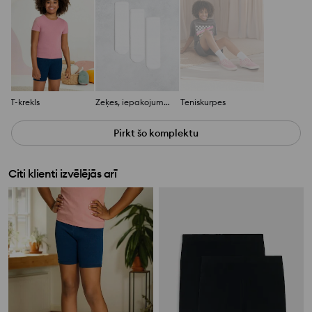
T-krekls
Zeķes, iepakojumā 3 pāri
Teniskurpes
Pirkt šo komplektu
Citi klienti izvēlējās arī