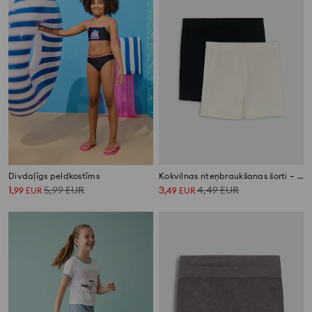
Divdaļīgs peldkostīms
Kokvilnas riteņbraukšanas šorti – 2 gab
1
5,99
EUR
3
4,49
EUR
,
99
EUR
,
49
EUR