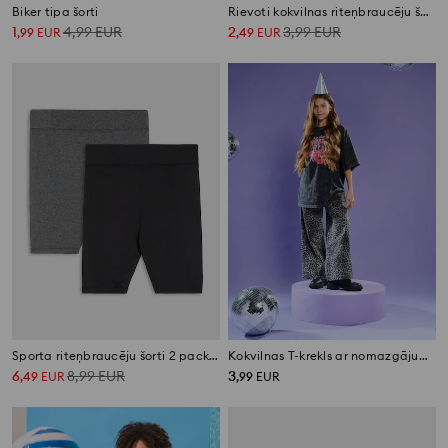
Biker tipa šorti
Rievoti kokvilnas riteņbraucēju šorti
1
4,99
EUR
2
3,99
EUR
,
99
EUR
,
49
EUR
Sporta riteņbraucēju šorti 2 pack Active
Kokvilnas T-krekls ar nomazgājuma efektu
6
8,99
EUR
3
,
49
EUR
,
99
EUR