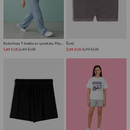
Kokvilnas T-krekls ar uzrakstu Manhattan
Šorti
1
2,49
EUR
2
3,99
EUR
,
49
EUR
,
99
EUR