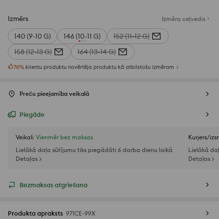
Izmērs
Izmēra ceļvedis
140 (9-10 G)
146 (10-11 G)
152 (11-12 G)
158 (12-13 G)
164 (13-14 G)
76
%
klientu produktu novērtēja produktu kā atbilstošu izmēram
Preču pieejamība veikalā
Piegāde
Veikali
Vienmēr bez maksas
Kurjers/iz
Lielākā daļa sūtījumu tiks piegādāti 6 darba dienu laikā
Lielākā da
Detaļas >
Detaļas >
Bezmaksas atgriešana
Produkta apraksts
971CE-99X