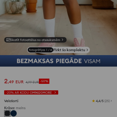
Skatīt fotoattēlus no atsauksmēm
Pirkt šo komplektu
fotogrāfijas
1
/
4
2
,
49
EUR
-50%
4
,
99
EUR
-20%
AR KODU
OMNI20MORE
Velošorti
4,4/5
(
25
)
Krāsa
:
melns