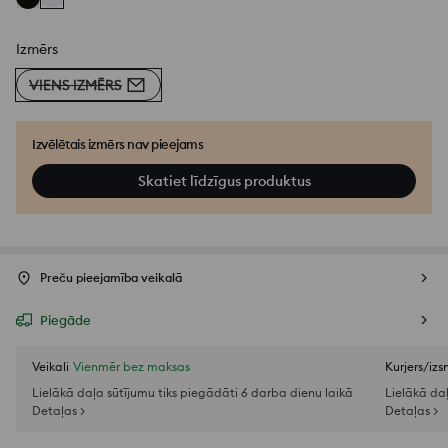
Izmērs
VIENS IZMĒRS
Izvēlētais izmērs nav pieejams
Skatiet līdzīgus produktus
Preču pieejamība veikalā
Piegāde
Veikali
Vienmēr bez maksas
Kurjers/iz
Lielākā daļa sūtījumu tiks piegādāti 6 darba dienu laikā
Lielākā da
Detaļas >
Detaļas >