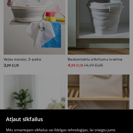
Veļas maisiņi, 3-paka
Bezkontaktu atkritumu tvertne
3
4
14,99
EUR
,
99
EUR
,
99
EUR
Atļaut sīkfailus
Mēs izmantojam sīkfailus vai līdzīgas tehnoloģijas, lai sniegtu jums