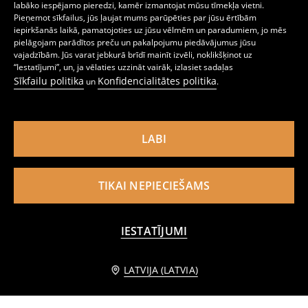
labāko iespējamo pieredzi, kamēr izmantojat mūsu tīmekļa vietni.
Pieņemot sīkfailus, jūs ļaujat mums parūpēties par jūsu ērtībām
iepirkšanās laikā, pamatojoties uz jūsu vēlmēm un paradumiem, jo mēs
pielāgojam parādītos preču un pakalpojumu piedāvājumus jūsu
vajadzībām. Jūs varat jebkurā brīdī mainīt izvēli, noklikšķinot uz
“Iestatījumi”, un, ja vēlaties uzzināt vairāk, izlasiet sadaļas
Grozs uzglabāšanai
Tīrīšanas komplekts
Sīkfailu politika
Konfidencialitātes politika
3
2
5,99
EUR
un
.
,
49
EUR
,
99
EUR
LABI
TIKAI NEPIECIEŠAMS
IESTATĪJUMI
Informēt mani
LATVIJA (LATVIA)
Grīdas mops
Tīrīšanas komplekts 3 pack