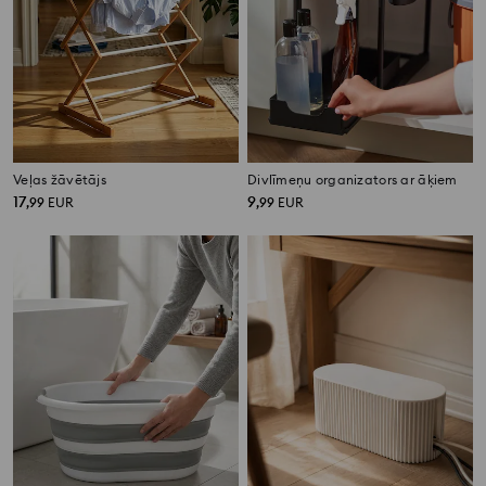
Veļas žāvētājs
Divlīmeņu organizators ar āķiem
17
9
,
99
EUR
,
99
EUR