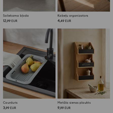
Saliekama bļoda
Kabeļu organizators
12
4
,
99
EUR
,
49
EUR
Caurduris
Metāla sienas plaukts
3
9
,
99
EUR
,
99
EUR