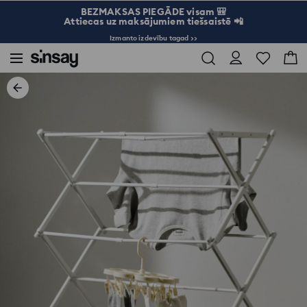
BEZMAKSAS PIEGĀDE visam 🎒
Attiecas uz maksājumiem tiešsaistē 📲
Izmanto izdevību tagad >>