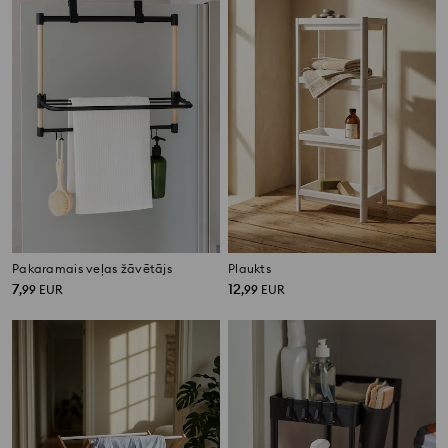
Pakaramais veļas žāvētājs
Plaukts
7
12
,
99
EUR
,
99
EUR