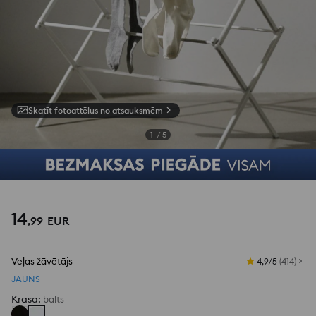
Skatīt fotoattēlus no atsauksmēm
1
/
5
14
,
99
EUR
Veļas žāvētājs
4,9/5
(
414
)
JAUNS
Krāsa
:
balts