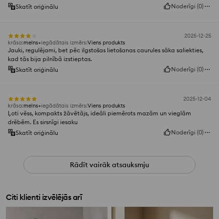
Noderīgi
(
0
)
Skatīt oriģinālu
2025-12-25
krāsa
:
melns
iegādātais izmērs
:
Viens produkts
Jauki, regulējami, bet pēc ilgstošas lietošanas caurules sāka saliekties,
kad tās bija pilnībā izstieptas.
Noderīgi
(
0
)
Skatīt oriģinālu
2025-12-04
krāsa
:
melns
iegādātais izmērs
:
Viens produkts
Ļoti vēss, kompakts žāvētājs, ideāli piemērots mazām un vieglām
drēbēm. Es sirsnīgi iesaku
Noderīgi
(
0
)
Skatīt oriģinālu
Rādīt vairāk atsauksmju
Citi klienti izvēlējās arī