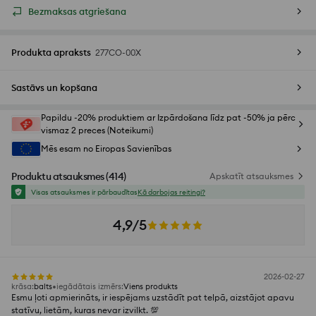
Bezmaksas atgriešana
Produkta apraksts
277CO-00X
Sastāvs un kopšana
Papildu -20% produktiem ar Izpārdošana līdz pat -50% ja pērc
vismaz 2 preces (Noteikumi)
Mēs esam no Eiropas Savienības
Produktu atsauksmes
(
414
)
Apskatīt atsauksmes
Visas atsauksmes ir pārbaudītas
Kā darbojas reitingi?
4,9/5
2026-02-27
krāsa
:
balts
iegādātais izmērs
:
Viens produkts
Esmu ļoti apmierināts, ir iespējams uzstādīt pat telpā, aizstājot apavu
statīvu, lietām, kuras nevar izvilkt. 💯