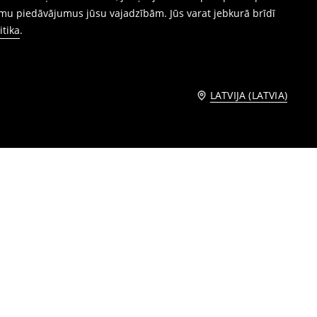
mu piedāvājumus jūsu vajadzībām. Jūs varat jebkurā brīdī
itika
.
LATVIJA (LATVIA)