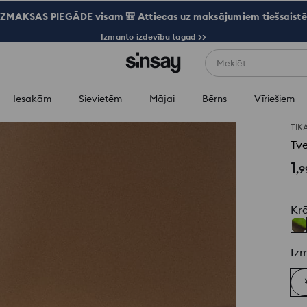
ZMAKSAS PIEGĀDE visam 🎒 Attiecas uz maksājumiem tiešsaistē
Izmanto izdevību tagad >>
Meklēt
Iesakām
Sievietēm
Mājai
Bērns
Vīriešiem
TIK
Tve
1
,
9
Kr
Iz