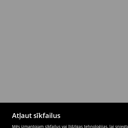
Atļaut sīkfailus
Mēs izmantojam sīkfailus vai līdzīgas tehnoloģijas, lai snie