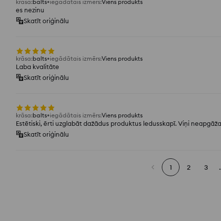
krāsa
:
balts
iegādātais izmērs
:
Viens produkts
es nezinu
Skatīt oriģinālu
krāsa
:
balts
iegādātais izmērs
:
Viens produkts
Laba kvalitāte
Skatīt oriģinālu
krāsa
:
balts
iegādātais izmērs
:
Viens produkts
Estētiski, ērti uzglabāt dažādus produktus ledusskapī. Viņi neapgāža
Skatīt oriģinālu
1
2
3
.