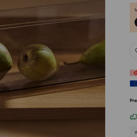
I
Pre
V