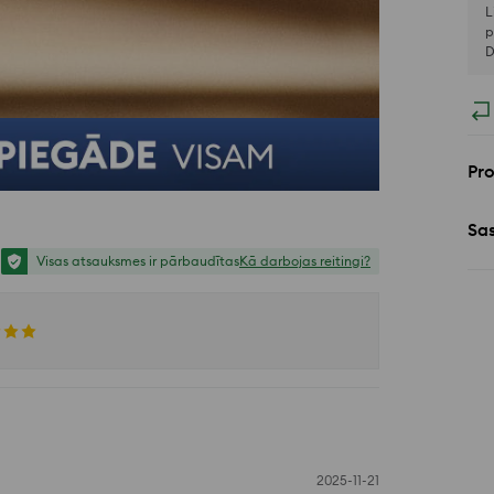
L
p
D
Pr
Sa
Visas atsauksmes ir pārbaudītas
Kā darbojas reitingi?
2025-11-21