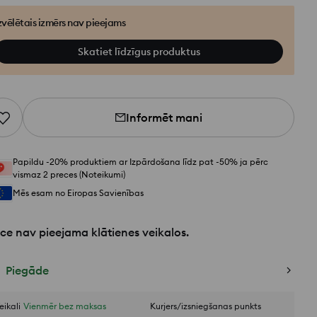
zvēlētais izmērs nav pieejams
Skatiet līdzīgus produktus
Informēt mani
Papildu -20% produktiem ar Izpārdošana līdz pat -50% ja pērc
vismaz 2 preces (Noteikumi)
Mēs esam no Eiropas Savienības
ce nav pieejama klātienes veikalos.
Piegāde
eikali
Vienmēr bez maksas
Kurjers/izsniegšanas punkts