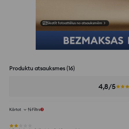
Skatīt fotoattēlus no atsauksmēm
Produktu atsauksmes
(
16
)
4,8/5
Kārtot
Filtrs
1