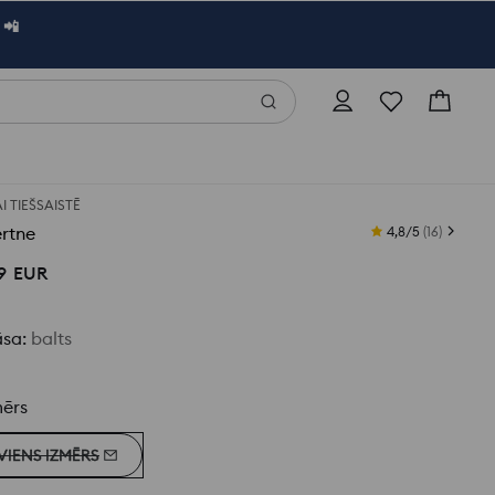
 📲
AI TIEŠSAISTĒ
rtne
4,8/5
(
16
)
9
EUR
āsa
:
balts
mērs
VIENS IZMĒRS