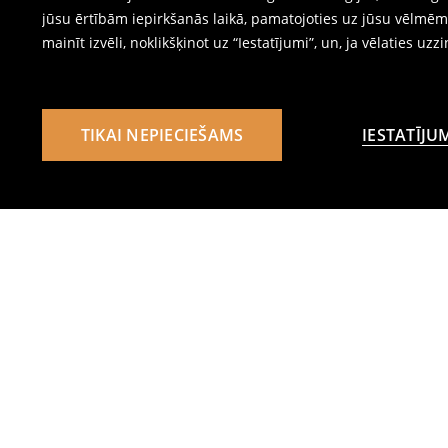
jūsu ērtībām iepirkšanās laikā, pamatojoties uz jūsu vēlm
mainīt izvēli, noklikšķinot uz “Iestatījumi”, un, ja vēlaties uzz
TIKAI NEPIECIEŠAMS
IESTATĪJU