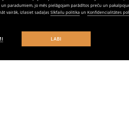
ēm un paradumiem, jo mēs pielāgojam parādītos preču un pakalpoju
ināt vairāk, izlasiet sadaļas
Sīkfailu politika
un
Konfidencialitātes pol
MI
LABI