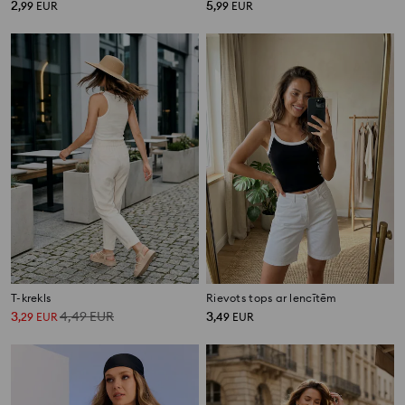
2
5
,
99
EUR
,
99
EUR
T-krekls
Rievots tops ar lencītēm
3
4,49
EUR
3
,
29
EUR
,
49
EUR