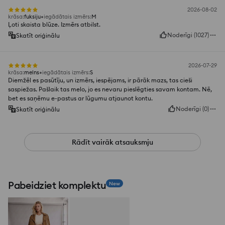
2026-08-02
krāsa
:
fuksiju
iegādātais izmērs
:
M
Ļoti skaista blūze. Izmērs atbilst.
Noderīgi
(
1027
)
Skatīt oriģinālu
2026-07-29
krāsa
:
melns
iegādātais izmērs
:
S
Diemžēl es pasūtīju, un izmērs, iespējams, ir pārāk mazs, tas cieši
saspiežas. Pašlaik tas melo, jo es nevaru pieslēgties savam kontam. Nē,
bet es saņēmu e-pastus ar lūgumu atjaunot kontu.
Noderīgi
(
0
)
Skatīt oriģinālu
Rādīt vairāk atsauksmju
Pabeidziet komplektu
New