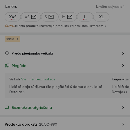
Izmērs
Izmēra ceļvedis
XXS
XS
S
M
L
XL
76
%
klientu produktu novērtēja produktu kā atbilstošu izmēram
Basic
Preču pieejamība veikalā
Piegāde
Veikali
Vienmēr bez maksas
Kurjers/iz
Lielākā daļa sūtījumu tiks piegādāti 6 darba dienu laikā
Lielākā da
Detaļas >
Detaļas >
Bezmaksas atgriešana
Produkta apraksts
207JQ-99X