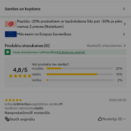
Sastāvs un kopšana
Papildu -20% produktiem ar Izpārdošana līdz pat -50% ja pērc
vismaz 2 preces (Noteikumi)
Mēs esam no Eiropas Savienības
Produktu atsauksmes
(
51
)
Apskatīt atsauksmes
Visas atsauksmes ir pārbaudītas
Kā darbojas reitingi?
Vai produkts tev derēja?
4,8/5
mazāks
22
%
ideāls
76
%
lielāks
2
%
2026-08-02
krāsa
:
krēmkrāsa
iegādātais izmērs
:
M
Izmēram atbilstošs
:
ideāls
Neaprakstāms💯 materiāls
Noderīgi
(
0
)
Skatīt oriģinālu