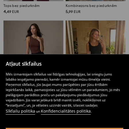
Tops bez piedurknēm
Kombinezons bez piedurknēm
4
5
,
49
EUR
,
99
EUR
Atļaut sīkfailus
Mēs izmantojam sīkfailus vai līdzīgas tehnoloģijas, lai sniegtu jums
labāko iespējamo pieredzi, kamēr izmantojat mūsu tīmekļa vietni.
Pieņemot sīkfailus, jūs ļaujat mums parūpēties par jūsu ērtībām
iepirkšanās laikā, pamatojoties uz jūsu vēlmēm un paradumiem, jo mēs
pielāgojam parādītos preču un pakalpojumu piedāvājumus jūsu
vajadzībām. Jūs varat jebkurā brīdī mainīt izvēli, noklikšķinot uz
“Iestatījumi”, un, ja vēlaties uzzināt vairāk, izlasiet sadaļas
Kombinezons bez piedurknēm
Rievots tops ar lencītēm
Sīkfailu politika
Konfidencialitātes politika
5
4
un
.
,
99
EUR
,
49
EUR