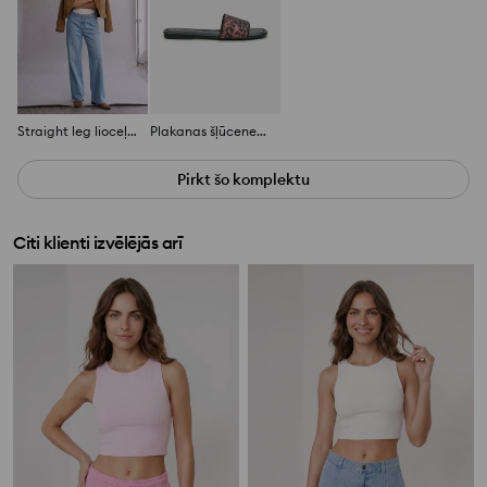
Straight leg lioceļa džinsi ar balinājuma efektu
Plakanas šļūcenes ar leoparda rakstu un dekoratīviem kniedēm
Pirkt šo komplektu
Citi klienti izvēlējās arī