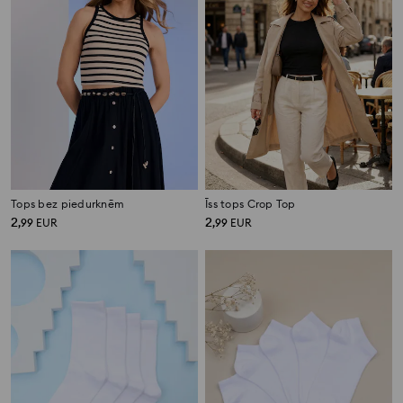
Tops bez piedurknēm
Īss tops Crop Top
2
2
,
99
EUR
,
99
EUR