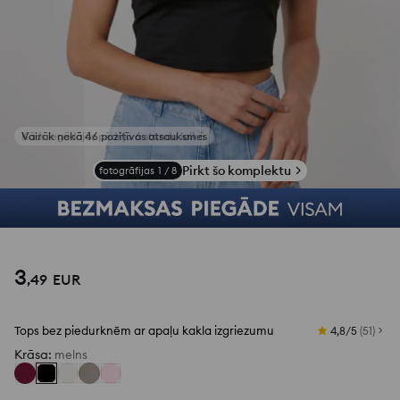
Kāds iegādājās pēdējo 6 stundu laikā
Pirkt šo komplektu
fotogrāfijas
1
/
8
3
,
49
EUR
Tops bez piedurknēm ar apaļu kakla izgriezumu
4,8/5
(
51
)
Krāsa
:
melns