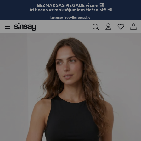
BEZMAKSAS PIEGĀDE visam 🎒
Attiecas uz maksājumiem tiešsaistē 📲
Izmanto izdevību tagad >>
Sinsay
Sievietēm
Tops bez piedurknēm ar apaļu kakla izgriezumu