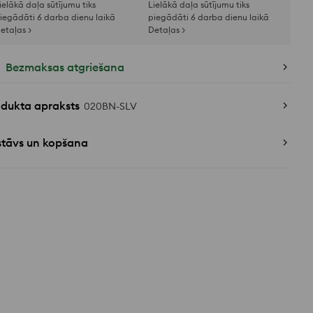
ielākā daļa sūtījumu tiks
Lielākā daļa sūtījumu tiks
iegādāti 6 darba dienu laikā
piegādāti 6 darba dienu laikā
etaļas >
Detaļas >
Bezmaksas atgriešana
odukta apraksts
020BN-SLV
stāvs un kopšana