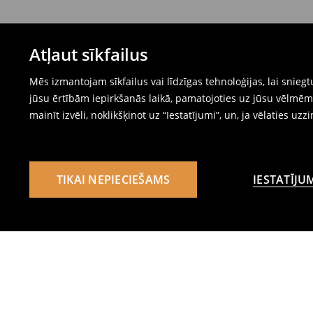
Atļaut sīkfailus
Mēs izmantojam sīkfailus vai līdzīgas tehnoloģijas, lai snie
jūsu ērtībām iepirkšanās laikā, pamatojoties uz jūsu vēlm
mainīt izvēli, noklikšķinot uz “Iestatījumi”, un, ja vēlaties uzz
TIKAI NEPIECIEŠAMS
IESTATĪJU