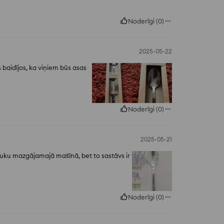
Noderīgi
(
0
)
2025-05-22
s baidījos, ka viņiem būs asas
Noderīgi
(
0
)
2025-05-21
rauku mazgājamajā mašīnā, bet to sastāvs ir
Noderīgi
(
0
)