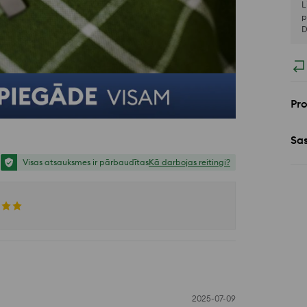
L
p
D
Pr
Sa
Visas atsauksmes ir pārbaudītas
Kā darbojas reitingi?
2025-07-09