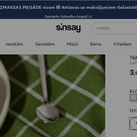
ZMAKSAS PIEGĀDE visam 🎒 Attiecas uz maksājumiem tiešsaistē
Izmanto izdevību tagad >>
Meklēt
Iesakām
Sievietēm
Mājai
Bērns
Vīriešiem
Tēj
0,6
3
,
Kr
Iz