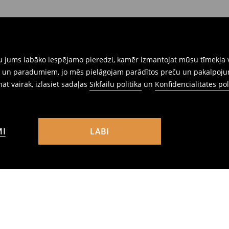
gtu jums labāko iespējamo pieredzi, kamēr izmantojat mūsu tīmekļa v
ēm un paradumiem, jo mēs pielāgojam parādītos preču un pakalpoju
ināt vairāk, izlasiet sadaļas
Sīkfailu politika
un
Konfidencialitātes pol
MI
LABI