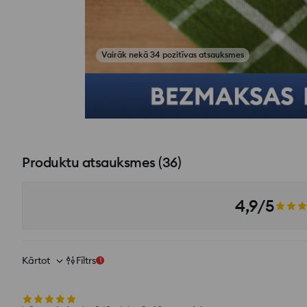
Skatīt fotoattēlus no atsauksmēm
Produktu atsauksmes
(
36
)
4,9/5
Kārtot
Filtrs
1