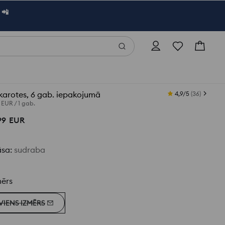
 📲
karotes, 6 gab. iepakojumā
4,9/5
(
36
)
7 EUR
/
1 gab.
99
EUR
āsa
:
sudraba
mērs
VIENS IZMĒRS