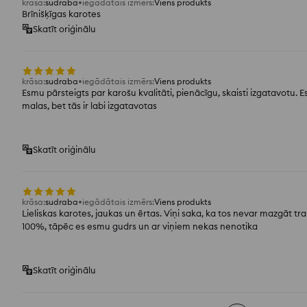
krāsa
:
sudraba
iegādātais izmērs
:
Viens produkts
Brīnišķīgas karotes
Skatīt oriģinālu
krāsa
:
sudraba
iegādātais izmērs
:
Viens produkts
Esmu pārsteigts par karošu kvalitāti, pienācīgu, skaisti izgatavotu. E
malas, bet tās ir labi izgatavotas
Skatīt oriģinālu
krāsa
:
sudraba
iegādātais izmērs
:
Viens produkts
Lieliskas karotes, jaukas un ērtas. Viņi saka, ka tos nevar mazgāt t
100%, tāpēc es esmu gudrs un ar viņiem nekas nenotika
Skatīt oriģinālu