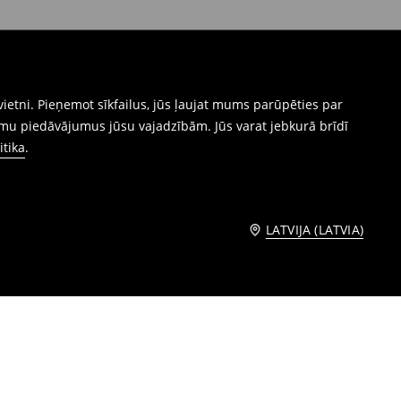
ietni. Pieņemot sīkfailus, jūs ļaujat mums parūpēties par
mu piedāvājumus jūsu vajadzībām. Jūs varat jebkurā brīdī
itika
.
LATVIJA (LATVIA)