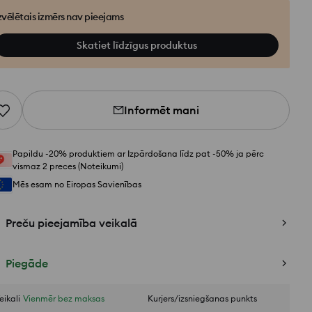
zvēlētais izmērs nav pieejams
Skatiet līdzīgus produktus
Informēt mani
Papildu -20% produktiem ar Izpārdošana līdz pat -50% ja pērc
vismaz 2 preces (Noteikumi)
Mēs esam no Eiropas Savienības
Preču pieejamība veikalā
Piegāde
eikali
Vienmēr bez maksas
Kurjers/izsniegšanas punkts