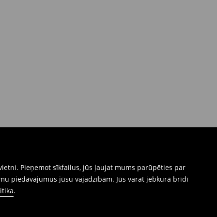
ietni. Pieņemot sīkfailus, jūs ļaujat mums parūpēties par
mu piedāvājumus jūsu vajadzībām. Jūs varat jebkurā brīdī
itika
.