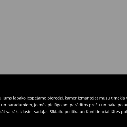
gtu jums labāko iespējamo pieredzi, kamēr izmantojat mūsu tīmekļa v
ēm un paradumiem, jo mēs pielāgojam parādītos preču un pakalpoju
ināt vairāk, izlasiet sadaļas
Sīkfailu politika
un
Konfidencialitātes pol