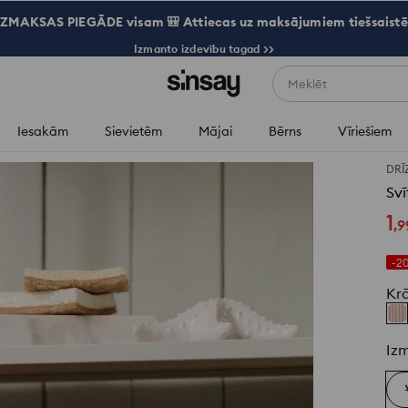
ZMAKSAS PIEGĀDE visam 🎒 Attiecas uz maksājumiem tiešsaistē
Izmanto izdevību tagad >>
Meklēt
Iesakām
Sievietēm
Mājai
Bērns
Vīriešiem
DRĪ
Svī
1
,
9
-2
Kr
Iz