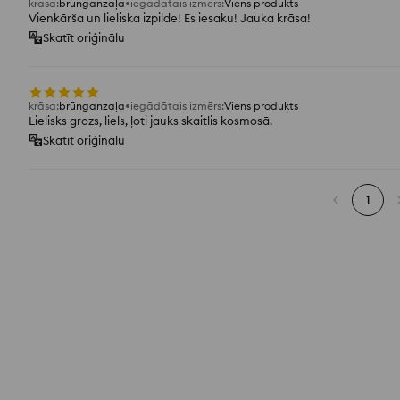
krāsa
:
brūnganzaļa
iegādātais izmērs
:
Viens produkts
Vienkārša un lieliska izpilde! Es iesaku! Jauka krāsa!
Skatīt oriģinālu
krāsa
:
brūnganzaļa
iegādātais izmērs
:
Viens produkts
Lielisks grozs, liels, ļoti jauks skaitlis kosmosā.
Skatīt oriģinālu
1