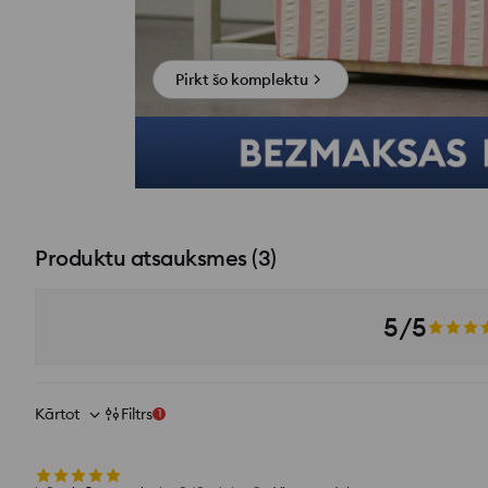
Pirkt šo komplektu
Produktu atsauksmes
(
3
)
5/5
Kārtot
Filtrs
1