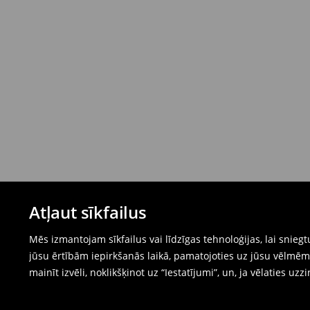
Atļaut sīkfailus
Mēs izmantojam sīkfailus vai līdzīgas tehnoloģijas, lai snie
jūsu ērtībām iepirkšanās laikā, pamatojoties uz jūsu vēlm
mainīt izvēli, noklikšķinot uz “Iestatījumi”, un, ja vēlaties uzz