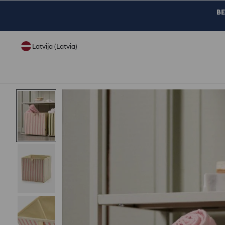
BE
Latvija (Latvia)