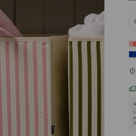
V
L
p
D