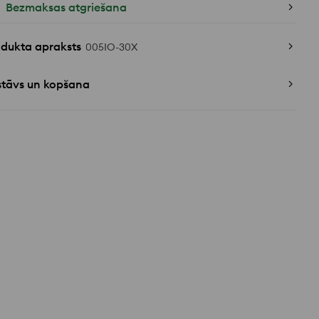
Bezmaksas atgriešana
odukta apraksts
005IO-30X
stāvs un kopšana