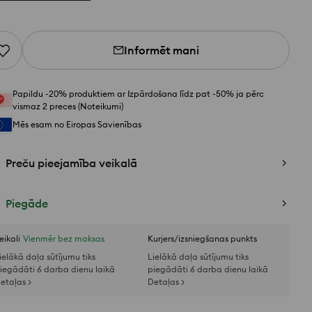
Informēt mani
Papildu -20% produktiem ar Izpārdošana līdz pat -50% ja pērc
vismaz 2 preces (Noteikumi)
Mēs esam no Eiropas Savienības
Preču pieejamība veikalā
Piegāde
eikali
Vienmēr bez maksas
Kurjers/izsniegšanas punkts
ielākā daļa sūtījumu tiks
Lielākā daļa sūtījumu tiks
iegādāti 6 darba dienu laikā
piegādāti 6 darba dienu laikā
etaļas >
Detaļas >