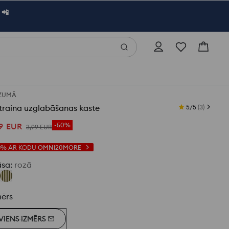
 📲
ZUMĀ
traina uzglabāšanas kaste
5/5
(
3
)
9
EUR
-50%
3
,
99
EUR
0%
AR KODU
OMNI20MORE
āsa
:
rozā
mērs
VIENS IZMĒRS