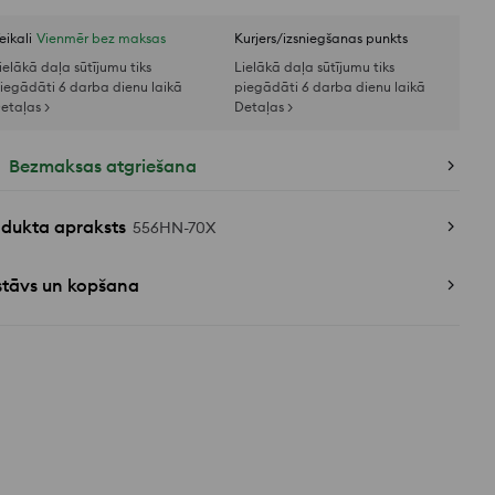
eikali
Vienmēr bez maksas
Kurjers/izsniegšanas punkts
ielākā daļa sūtījumu tiks
Lielākā daļa sūtījumu tiks
iegādāti 6 darba dienu laikā
piegādāti 6 darba dienu laikā
etaļas >
Detaļas >
Bezmaksas atgriešana
odukta apraksts
556HN-70X
stāvs un kopšana