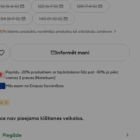
116 (5-6 G)
122 (6-7 G)
128 (7-8 G)
134 (8-9 G)
140 (9-10 G)
00
%
klientu produktu novērtēja produktu kā atbilstošu izmēram
Informēt mani
Papildu -20% produktiem ar Izpārdošana līdz pat -50% ja pērc
vismaz 2 preces (Noteikumi)
Mēs esam no Eiropas Savienības
ic
ce nav pieejama klātienes veikalos.
Piegāde