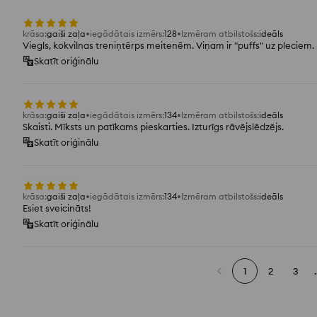
krāsa
:
gaiši zaļa
iegādātais izmērs
:
128
Izmēram atbilstošs
:
ideāls
Viegls, kokvilnas treniņtērps meitenēm. Viņam ir "puffs" uz pleciem.
Skatīt oriģinālu
krāsa
:
gaiši zaļa
iegādātais izmērs
:
134
Izmēram atbilstošs
:
ideāls
Skaisti. Mīksts un patīkams pieskarties. Izturīgs rāvējslēdzējs.
Skatīt oriģinālu
krāsa
:
gaiši zaļa
iegādātais izmērs
:
134
Izmēram atbilstošs
:
ideāls
Esiet sveicināts!
Skatīt oriģinālu
1
2
3
.