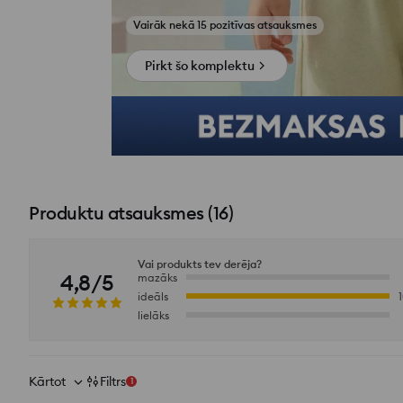
Skatīt fotoattēlus no atsauksmēm
Pirkt šo komplektu
Produktu atsauksmes
(
16
)
Vai produkts tev derēja?
4,8/5
mazāks
ideāls
lielāks
Kārtot
Filtrs
1