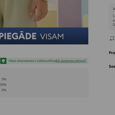
V
L
p
D
Pr
Visas atsauksmes ir pārbaudītas
Kā darbojas reitingi?
Sa
0
%
100
%
0
%