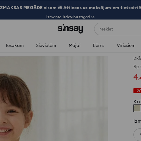
ZMAKSAS PIEGĀDE visam 🎒 Attiecas uz maksājumiem tiešsaistē
Izmanto izdevību tagad >>
Meklēt
Iesakām
Sievietēm
Mājai
Bērns
Vīriešiem
DRĪ
Spo
4
,
-2
Kr
Iz