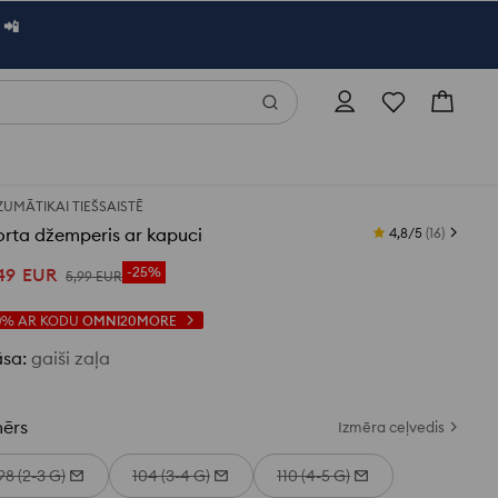
 📲
ZUMĀ
TIKAI TIEŠSAISTĒ
rta džemperis ar kapuci
4,8/5
(
16
)
49
EUR
-25%
5
,
99
EUR
0%
AR KODU
OMNI20MORE
āsa
:
gaiši zaļa
mērs
Izmēra ceļvedis
98 (2-3 G)
104 (3-4 G)
110 (4-5 G)