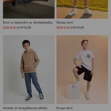
Šorti ar kabatām ar rāvējslēdzēju
Džinsa šorti
3
4,99
EUR
4
7,99
EUR
,
99
EUR
,
99
EUR
Hoodie ar mazgāšanas efektu
Kargo šorti