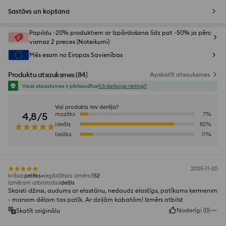
Sastāvs un kopšana
Papildu -20% produktiem ar Izpārdošana līdz pat -50% ja pērc
vismaz 2 preces (Noteikumi)
Mēs esam no Eiropas Savienības
Produktu atsauksmes
(
84
)
Apskatīt atsauksmes
Visas atsauksmes ir pārbaudītas
Kā darbojas reitingi?
Vai produkts tev derēja?
4,8/5
mazāks
7
%
ideāls
82
%
lielāks
11
%
2025-11-20
krāsa
:
pelēks
iegādātais izmērs
:
152
Izmēram atbilstošs
:
ideāls
Skaisti džinsi, audums ar elastānu, nedaudz elastīgs, patīkams ķermenim
- manam dēlam tas patīk. Ar dziļām kabatām! Izmērs atbilst
Noderīgi
(
0
)
Skatīt oriģinālu