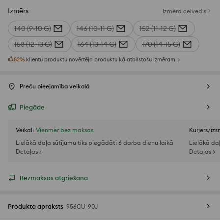
Izmērs
Izmēra ceļvedis
140 (9-10 G)
146 (10-11 G)
152 (11-12 G)
158 (12-13 G)
164 (13-14 G)
170 (14-15 G)
82
%
klientu produktu novērtēja produktu kā atbilstošu izmēram
Preču pieejamība veikalā
Piegāde
Veikali
Vienmēr bez maksas
Kurjers/iz
Lielākā daļa sūtījumu tiks piegādāti 6 darba dienu laikā
Lielākā da
Detaļas >
Detaļas >
Bezmaksas atgriešana
Produkta apraksts
956CU-90J