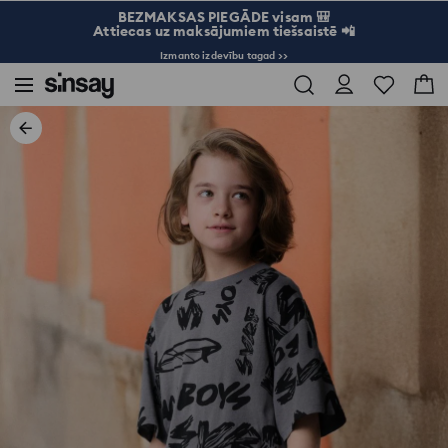
BEZMAKSAS PIEGĀDE visam 🎒
Attiecas uz maksājumiem tiešsaistē 📲
Izmanto izdevību tagad >>