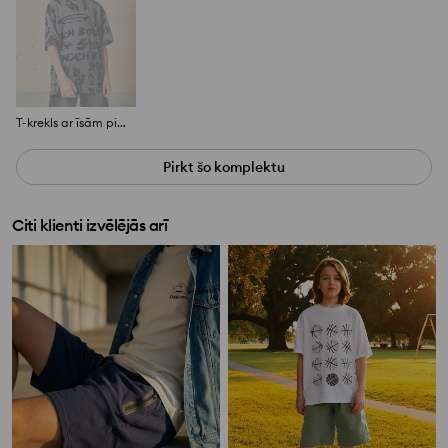
T-krekls ar īsām piedurknēm
Pirkt šo komplektu
Citi klienti izvēlējās arī