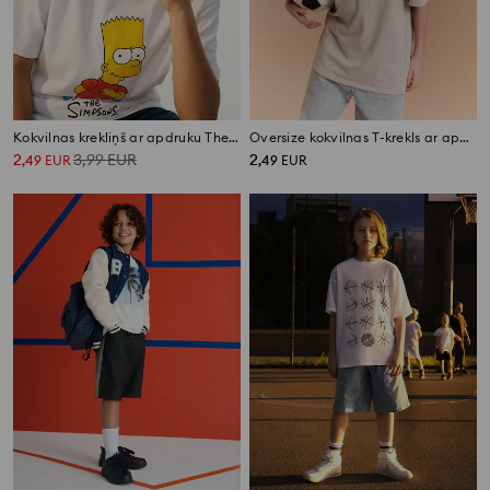
Kokvilnas krekliņš ar apdruku The Simpsons
Oversize kokvilnas T-krekls ar apdruku
2
3,99
EUR
2
,
49
EUR
,
49
EUR