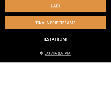
LABI
TIKAI NEPIECIEŠAMS
IESTATĪJUMI
Informēt mani
LATVIJA (LATVIA)
Džinsu šorti ar kamuflāžas rakstu
Rievojoti frotē auduma šorti
5
7,99
EUR
3
3,99
EUR
,
99
EUR
,
29
EUR