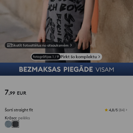
Skatīt fotoattēlus no atsauksmēm
Pirkt šo komplektu
fotogrāfijas
1
/
9
7
,
99
EUR
Šorti straight fit
4,8/5
(
84
)
Krāsa
:
pelēks