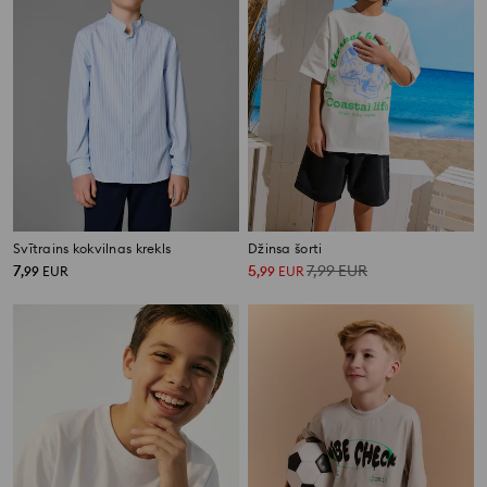
Svītrains kokvilnas krekls
Džinsa šorti
7
5
7,99
EUR
,
99
EUR
,
99
EUR