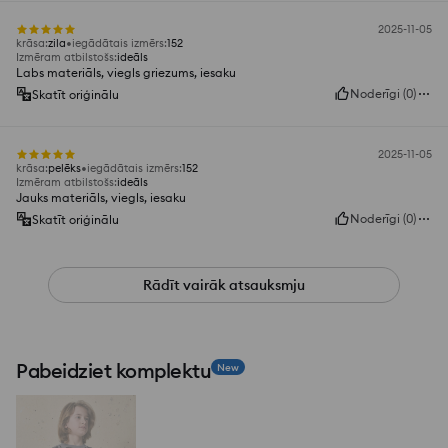
2025-11-05
krāsa
:
zila
iegādātais izmērs
:
152
Izmēram atbilstošs
:
ideāls
Labs materiāls, viegls griezums, iesaku
Noderīgi
(
0
)
Skatīt oriģinālu
2025-11-05
krāsa
:
pelēks
iegādātais izmērs
:
152
Izmēram atbilstošs
:
ideāls
Jauks materiāls, viegls, iesaku
Noderīgi
(
0
)
Skatīt oriģinālu
Rādīt vairāk atsauksmju
Pabeidziet komplektu
New