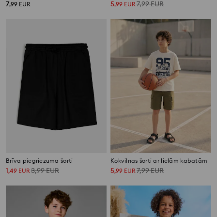
7
5
7,99
EUR
,
99
EUR
,
99
EUR
Brīva piegriezuma šorti
Kokvilnas šorti ar lielām kabatām
1
3,99
EUR
5
7,99
EUR
,
49
EUR
,
99
EUR