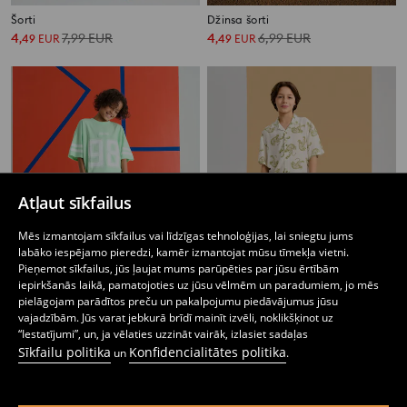
Šorti
Džinsa šorti
4
7,99
EUR
4
6,99
EUR
,
49
EUR
,
49
EUR
Atļaut sīkfailus
Mēs izmantojam sīkfailus vai līdzīgas tehnoloģijas, lai sniegtu jums
labāko iespējamo pieredzi, kamēr izmantojat mūsu tīmekļa vietni.
Pieņemot sīkfailus, jūs ļaujat mums parūpēties par jūsu ērtībām
iepirkšanās laikā, pamatojoties uz jūsu vēlmēm un paradumiem, jo mēs
pielāgojam parādītos preču un pakalpojumu piedāvājumus jūsu
vajadzībām. Jūs varat jebkurā brīdī mainīt izvēli, noklikšķinot uz
“Iestatījumi”, un, ja vēlaties uzzināt vairāk, izlasiet sadaļas
Šorti
Šorti
Sīkfailu politika
Konfidencialitātes politika
3
4,49
EUR
4
7,99
EUR
un
.
,
49
EUR
,
49
EUR