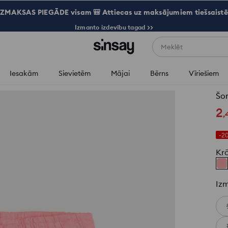
ZMAKSAS PIEGĀDE visam 🎒 Attiecas uz maksājumiem tiešsaistē
Izmanto izdevību tagad >>
Meklēt
Iesakām
Sievietēm
Mājai
Bērns
Vīriešiem
Šor
2
,
-2
Kr
Iz