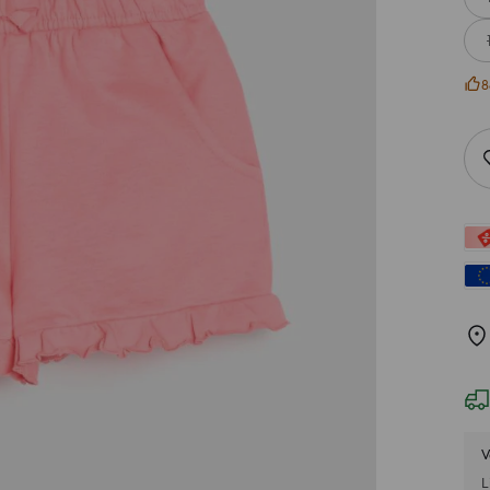
8
V
L