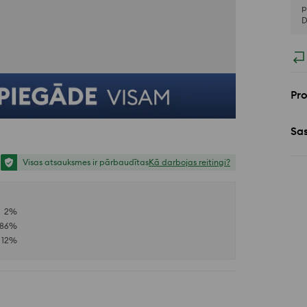
p
D
Pr
Sa
Visas atsauksmes ir pārbaudītas
Kā darbojas reitingi?
2
%
86
%
12
%