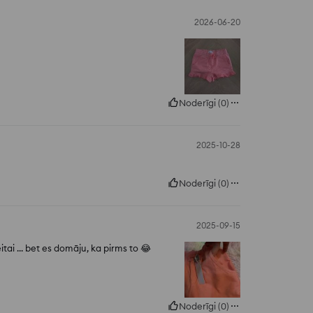
2026-06-20
Noderīgi
(
0
)
2025-10-28
Noderīgi
(
0
)
2025-09-15
ai ... bet es domāju, ka pirms to 😂
Noderīgi
(
0
)