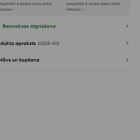
iegādāti 6 darba dienu laikā
piegādāti 6 darba dienu laikā
etaļas >
Detaļas >
Bezmaksas atgriešana
odukta apraksts
225EB-41X
stāvs un kopšana