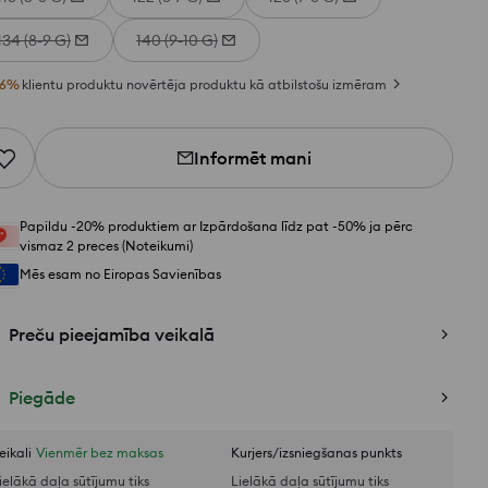
134 (8-9 G)
140 (9-10 G)
6
%
klientu produktu novērtēja produktu kā atbilstošu izmēram
Informēt mani
Papildu -20% produktiem ar Izpārdošana līdz pat -50% ja pērc
vismaz 2 preces (Noteikumi)
Mēs esam no Eiropas Savienības
Preču pieejamība veikalā
Piegāde
eikali
Vienmēr bez maksas
Kurjers/izsniegšanas punkts
ielākā daļa sūtījumu tiks
Lielākā daļa sūtījumu tiks