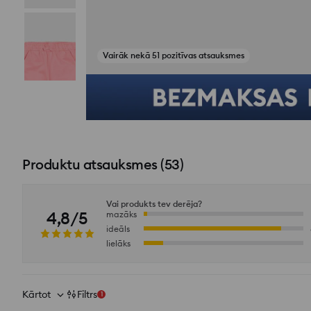
Vairāk nekā 51 pozitīvas atsauksmes
Skatīt fotoattēlus no atsauksmēm
Produktu atsauksmes
(
53
)
Vai produkts tev derēja?
4,8/5
mazāks
ideāls
lielāks
Kārtot
Filtrs
1