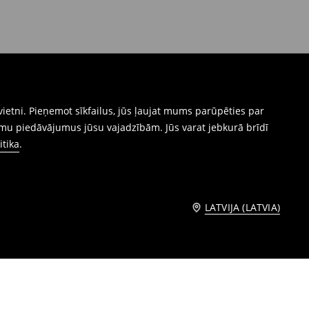
ietni. Pieņemot sīkfailus, jūs ļaujat mums parūpēties par
mu piedāvājumus jūsu vajadzībām. Jūs varat jebkurā brīdī
itika
.
LATVIJA (LATVIA)