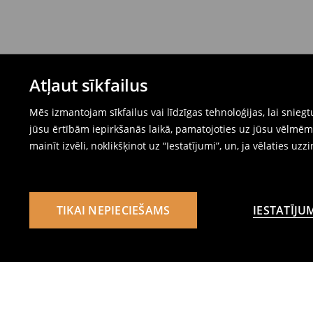
Atļaut sīkfailus
Mēs izmantojam sīkfailus vai līdzīgas tehnoloģijas, lai snie
jūsu ērtībām iepirkšanās laikā, pamatojoties uz jūsu vēlm
mainīt izvēli, noklikšķinot uz “Iestatījumi”, un, ja vēlaties uzz
TIKAI NEPIECIEŠAMS
IESTATĪJU