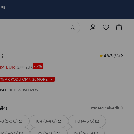
 📲
ti
4,8/5
(
53
)
49
EUR
-17%
2
,
99
EUR
0%
AR KODU
OMNI20MORE
āsa
:
hibiskusrozes
mērs
Izmēra ceļvedis
98 (2-3 G)
104 (3-4 G)
110 (4-5 G)
116 (5-6 G)
122 (6-7 G)
128 (7-8 G)