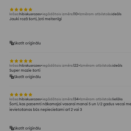
krāsa
:
hibiskusrozes
iegādātais izmērs
:
110
Izmēram atbilstošs
:
ideāls
Jauki rozā šorti, ļoti meitenīgi
Skatīt oriģinālu
krāsa
:
hibiskusrozes
iegādātais izmērs
:
122
Izmēram atbilstošs
:
ideāls
Super mazie šorti
Skatīt oriģinālu
krāsa
:
hibiskusrozes
iegādātais izmērs
:
134
Izmēram atbilstošs
:
lielāks
Šorti, kas paņemti nākamajai vasarai manai 5 un 1/2 gadus vecai meit
ievietošanas būs nepieciešami arī 2 vai 3
Skatīt oriģinālu