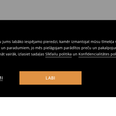
gtu jums labāko iespējamo pieredzi, kamēr izmantojat mūsu tīmekļa v
ēm un paradumiem, jo mēs pielāgojam parādītos preču un pakalpoju
ināt vairāk, izlasiet sadaļas
Sīkfailu politika
un
Konfidencialitātes pol
MI
LABI