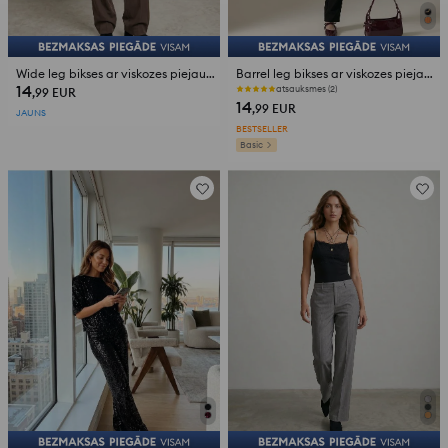
Wide leg bikses ar viskozes piejaukumu un jostu
Barrel leg bikses ar viskozes piejaukumu
14
atsauksmes (2)
,99
EUR
14
,99
EUR
JAUNS
BESTSELLER
Basic