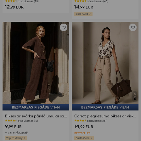
atsauksmes (73)
atsauksmes (43)
12
14
,99
EUR
,99
EUR
Blue Aura
Bikses ar svārku pārklājumu ar sasiešanu
Carrot piegriezuma bikses ar viskozi un lina piejaukumu ar pītu jostu
atsauksmes (12)
atsauksmes (61)
9
14
,99
EUR
,99
EUR
TIKAI TIEŠSAISTĒ
BESTSELLER
Trip to Valley
Earth Core