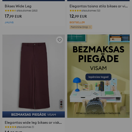
Bikses Wide Leg
Elegantas taisna stila bikses ar viskozes maisījumu
atsauksmes (252)
atsauksmes (12)
17
12
,99
EUR
,99
EUR
JAUNS
BESTSELLER
Feminine Drop
Elegantas wide leg bikses ar viskozes piejaukumu
atsauksmes (1)