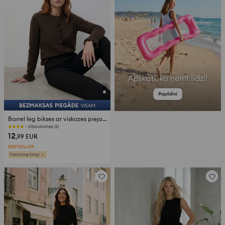
Barrel leg bikses ar viskozes piejaukumu
atsauksmes (2)
12
,99
EUR
BESTSELLER
Feminine Drop