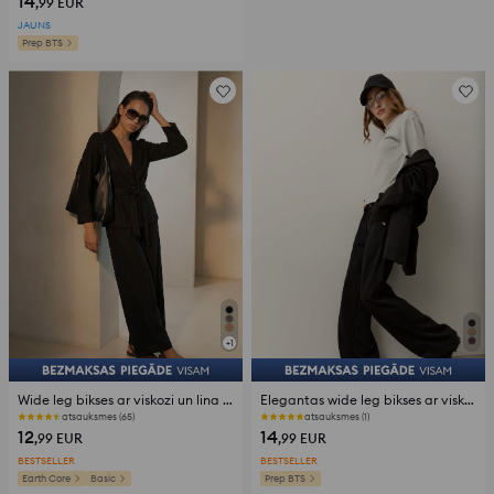
14
,99
EUR
JAUNS
Prep BTS
+
1
Wide leg bikses ar viskozi un lina piejaukumu
Elegantas wide leg bikses ar viskozes piejaukumu
atsauksmes (65)
atsauksmes (1)
12
14
,99
EUR
,99
EUR
BESTSELLER
BESTSELLER
Earth Core
Basic
Prep BTS