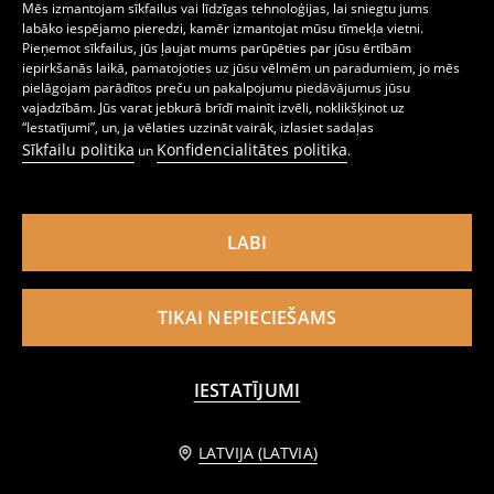
Mēs izmantojam sīkfailus vai līdzīgas tehnoloģijas, lai sniegtu jums
labāko iespējamo pieredzi, kamēr izmantojat mūsu tīmekļa vietni.
Pieņemot sīkfailus, jūs ļaujat mums parūpēties par jūsu ērtībām
iepirkšanās laikā, pamatojoties uz jūsu vēlmēm un paradumiem, jo mēs
pielāgojam parādītos preču un pakalpojumu piedāvājumus jūsu
vajadzībām. Jūs varat jebkurā brīdī mainīt izvēli, noklikšķinot uz
“Iestatījumi”, un, ja vēlaties uzzināt vairāk, izlasiet sadaļas
Sīkfailu politika
Konfidencialitātes politika
un
.
LABI
Cigaretšu bikses ar šuviem uz malas un jostu
Taisna piegriezuma bikses no roma auduma
TIKAI NEPIECIEŠAMS
atsauksmes (24)
atsauksmes (58)
7
3
,49
EUR
,99
EUR
14,99
EUR
12,99
EUR
-20% Lētāk ar kodu. OMNI20MORE
-20% Lētāk ar kodu. OMNI20MORE
IESTATĪJUMI
Basic
Basic
-31%
-58%
LATVIJA (LATVIA)