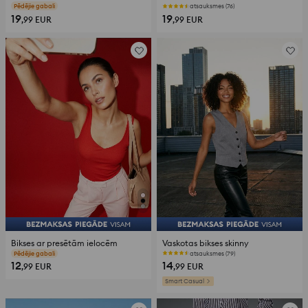
atsauksmes (149)
atsauksmes (76)
19
19
,99
EUR
,99
EUR
Bikses ar presētām ielocēm
Vaskotas bikses skinny
atsauksmes (117)
atsauksmes (79)
12
14
,99
EUR
,99
EUR
Smart Casual