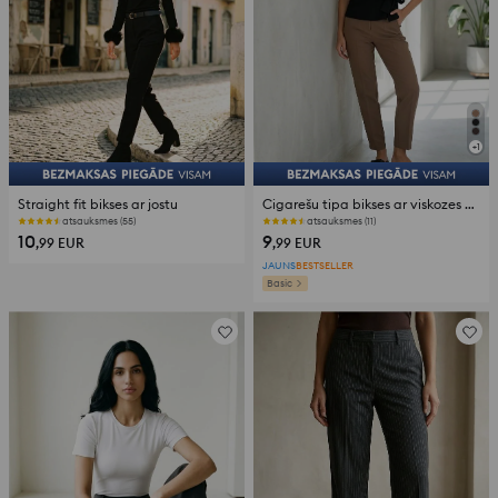
+
1
Straight fit bikses ar jostu
Cigarešu tipa bikses ar viskozes maisījumu
atsauksmes (55)
atsauksmes (11)
10
9
,99
EUR
,99
EUR
JAUNS
BESTSELLER
Basic