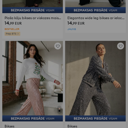
Plaša kāju bikses ar viskozes maisījumu
Elegantas wide leg bikses ar ielocēm
14
14
,99
EUR
,99
EUR
BESTSELLER
JAUNS
Prep BTS
Bikses
Bikses