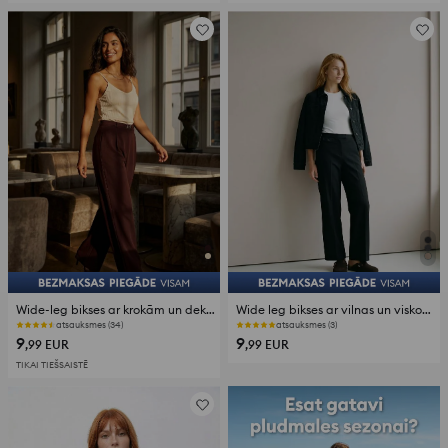
Wide-leg bikses ar krokām un dekoratīvu jostu
Wide leg bikses ar vilnas un viskozes piejaukumu
atsauksmes (34)
atsauksmes (3)
9
9
,99
EUR
,99
EUR
TIKAI TIEŠSAISTĒ