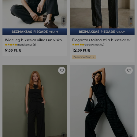
Wide leg bikses ar vilnas un viskozes piejaukumu
Elegantas taisna stila bikses ar svītrām un viskozes maisījumu
atsauksmes (3)
atsauksmes (12)
9
12
,99
EUR
,99
EUR
Feminine Drop