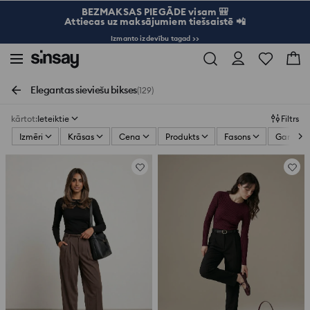
BEZMAKSAS PIEGĀDE visam 🎒
Attiecas uz maksājumiem tiešsaistē 📲
Izmanto izdevību tagad >>
Elegantas sieviešu bikses
(129)
kārtot
:
Ieteiktie
Filtrs
Izmēri
Krāsas
Cena
Produkts
Fasons
Garums