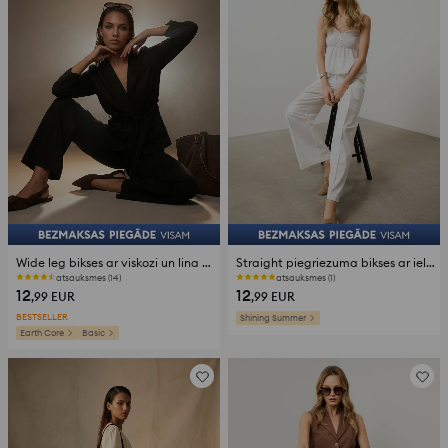
Wide leg bikses ar viskozi un lina piejaukumu
Straight piegriezuma bikses ar ielocēm ar viskozes un lina piejaukumu
atsauksmes (14)
atsauksmes (1)
12
12
,99
EUR
,99
EUR
BESTSELLER
Shining Summer
Earth Core
Basic