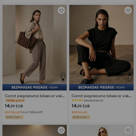
Carrot piegriezuma bikses ar viskozi un lina piejaukumu ar pītu jostu
Carrot piegriezuma bikses ar viskozi un lina piejaukumu ar pītu jostu
atsauksmes (61)
atsauksmes (61)
14
14
,99
EUR
,99
EUR
BESTSELLER
TIKAI TIEŠSAISTĒ
BESTSELLER
Earth Core
Earth Core