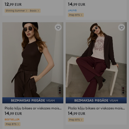
12
14
,99
EUR
,99
EUR
JAUNS
Shining Summer
Basic
Prep BTS
Plaša kāju bikses ar viskozes maisījumu
Plaša kāju bikses ar viskozes maisījumu
14
14
,99
EUR
,99
EUR
BESTSELLER
Prep BTS
Prep BTS