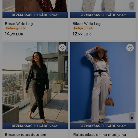
Bikses Wide Leg
Bikses Wide Leg
atsauksmes (252)
atsauksmes (50)
14
12
,99
EUR
,99
EUR
Bikses ar rotas detaļām
Platās bikses ar lina maisījumu