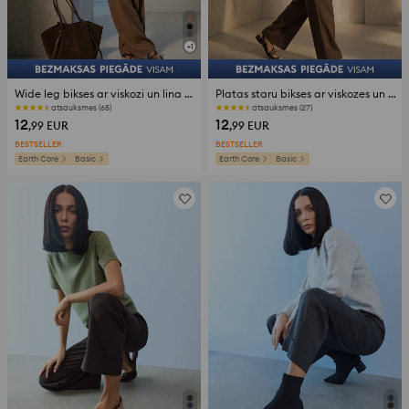
+
1
Wide leg bikses ar viskozi un lina piejaukumu
Platas staru bikses ar viskozes un lina piejaukumu
atsauksmes (65)
atsauksmes (27)
12
12
,99
EUR
,99
EUR
BESTSELLER
BESTSELLER
Earth Core
Basic
Earth Core
Basic