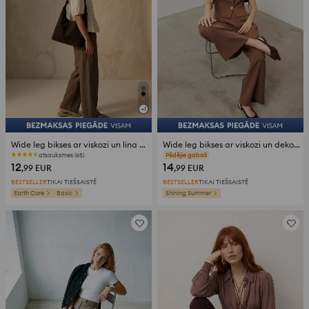
+
1
Wide leg bikses ar viskozi un lina piejaukumu
Wide leg bikses ar viskozi un dekoratīvu ķēdīti
atsauksmes (65)
atsauksmes (28)
12
14
,99
EUR
,99
EUR
BESTSELLER
TIKAI TIEŠSAISTĒ
BESTSELLER
TIKAI TIEŠSAISTĒ
Earth Core
Basic
Shining Summer