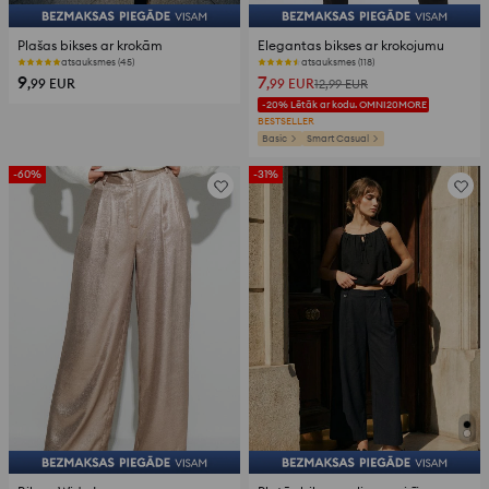
Plašas bikses ar krokām
Elegantas bikses ar krokojumu
atsauksmes (45)
atsauksmes (118)
9
7
,99
EUR
,99
EUR
12,99
EUR
-20% Lētāk ar kodu. OMNI20MORE
BESTSELLER
Basic
Smart Casual
-60%
-31%