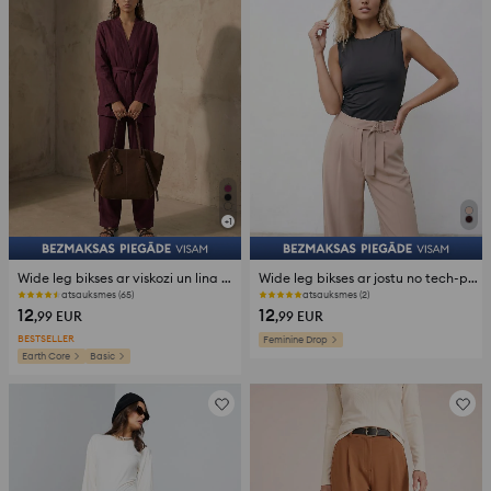
+
1
Wide leg bikses ar viskozi un lina piejaukumu
Wide leg bikses ar jostu no tech-poly materiāla
atsauksmes (65)
atsauksmes (2)
12
12
,99
EUR
,99
EUR
BESTSELLER
Feminine Drop
Earth Core
Basic