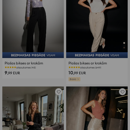
Plašas bikses ar krokām
Plašas bikses ar krokām
atsauksmes (45)
atsauksmes (649)
9
10
,99
EUR
,99
EUR
Basic