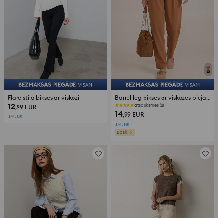
Flare stila bikses ar viskozi
Barrel leg bikses ar viskozes piejaukumu
12
atsauksmes (2)
,99
EUR
14
,99
EUR
JAUNS
JAUNS
Basic