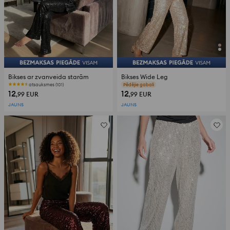
Bikses ar zvanveida starām
Bikses Wide Leg
atsauksmes (101)
atsauksmes (50)
12
12
,99
EUR
,99
EUR
JAUNS
JAUNS