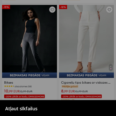
-15%
-18%
Bikses
Cigarešu tipa bikses ar viskozes maisījumu
atsauksmes (58)
atsauksmes (105)
10
8
,99
EUR
,99
EUR
12,99
EUR
10,99
EUR
-20% Lētāk ar kodu. OMNI20MORE
-20% Lētāk ar kodu. OMNI20MORE
BESTSELLER
Events
Atļaut sīkfailus
-50%
-69%