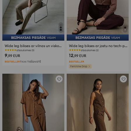
Wide leg bikses ar vilnas un viskozes piejaukumu
Wide leg bikses ar jostu no tech-poly materiāla
atsauksmes (3)
atsauksmes (2)
9
12
,99
EUR
,99
EUR
BESTSELLER
TIKAI TIEŠSAISTĒ
BESTSELLER
Feminine Drop