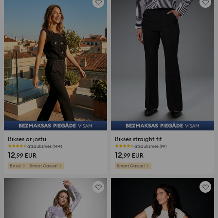
Bikses ar jostu
Bikses straight fit
atsauksmes (144)
atsauksmes (99)
12
12
,99
EUR
,99
EUR
Basic
Smart Casual
Smart Casual