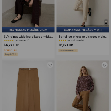
Svītrainas wide leg bikses ar viskozes piejaukumu
Barrel leg bikses ar viskozes piejaukumu
atsauksmes (2)
atsauksmes (2)
14
12
,99
EUR
,99
EUR
BESTSELLER
Feminine Drop
Prep BTS