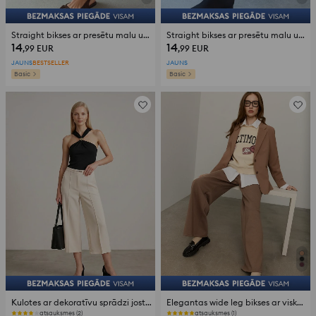
Straight bikses ar presētu malu un jostu
Straight bikses ar presētu malu un jostu
14
14
,99
EUR
,99
EUR
JAUNS
BESTSELLER
JAUNS
Basic
Basic
Kulotes ar dekoratīvu sprādzi jostasvietā un šuvēm uz starām
Elegantas wide leg bikses ar viskozes piejaukumu
atsauksmes (2)
atsauksmes (1)