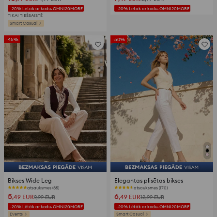
-20% Lētāk ar kodu. OMNI20MORE
-20% Lētāk ar kodu. OMNI20MORE
TIKAI TIEŠSAISTĒ
Smart Casual
-45%
-50%
Bikses Wide Leg
Elegantas plisētas bikses
atsauksmes (35)
atsauksmes (170)
5
6
,49
EUR
,49
EUR
9,99
EUR
12,99
EUR
-20% Lētāk ar kodu. OMNI20MORE
-20% Lētāk ar kodu. OMNI20MORE
Events
Smart Casual