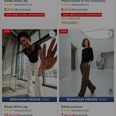
Bikses Wide Leg
Platās bikses ar lina maisījumu
atsauksmes (40)
atsauksmes (49)
5
8
,99
EUR
,99
EUR
14,99
EUR
12,99
EUR
-20% Lētāk ar kodu. OMNI20MORE
-20% Lētāk ar kodu. OMNI20MORE
TIKAI TIEŠSAISTĒ
Trip to Valley
-27%
-42%
Bikses Wide Leg
Bikses palazzo
atsauksmes (37)
atsauksmes (36)
10
7
,99
EUR
,49
EUR
14,99
EUR
12,99
EUR