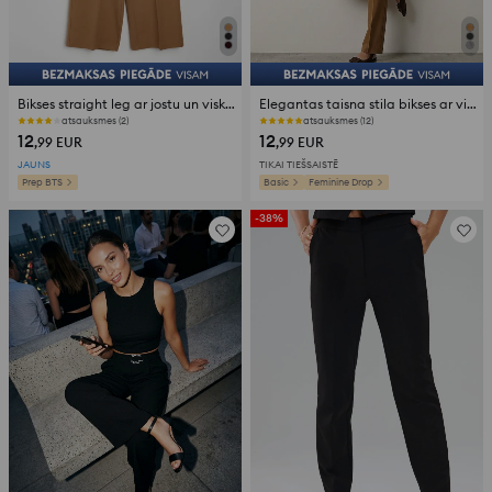
Bikses straight leg ar jostu un viskozes maisījumu
Elegantas taisna stila bikses ar viskozes maisījumu
atsauksmes (2)
atsauksmes (12)
12
12
,99
EUR
,99
EUR
JAUNS
TIKAI TIEŠSAISTĒ
Prep BTS
Basic
Feminine Drop
-38%