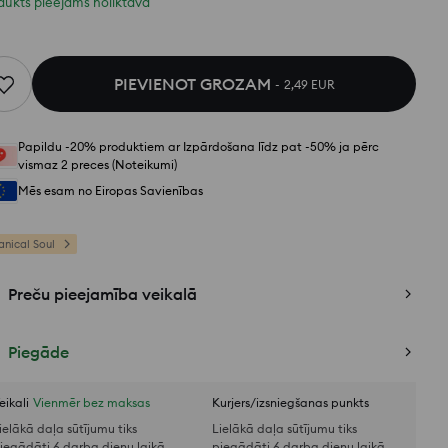
dukts pieejams noliktavā
PIEVIENOT GROZAM
2,49 EUR
Papildu -20% produktiem ar Izpārdošana līdz pat -50% ja pērc
vismaz 2 preces (Noteikumi)
Mēs esam no Eiropas Savienības
anical Soul
Preču pieejamība veikalā
Piegāde
eikali
Vienmēr bez maksas
Kurjers/izsniegšanas punkts
ielākā daļa sūtījumu tiks
Lielākā daļa sūtījumu tiks
iegādāti 6 darba dienu laikā
piegādāti 6 darba dienu laikā