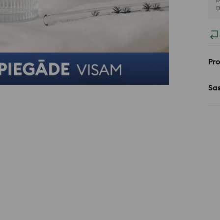
D
Pr
Sa