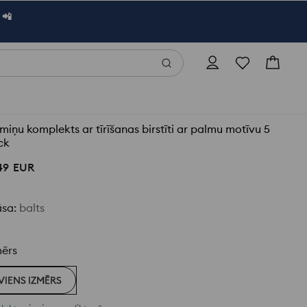
 📲
miņu komplekts ar tīrīšanas birstīti ar palmu motīvu 5
ck
49
EUR
āsa
:
balts
mērs
VIENS IZMĒRS