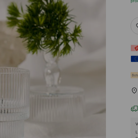
pro
Bot
V
L
p