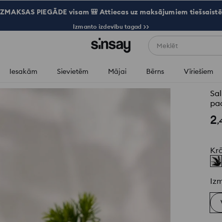
ZMAKSAS PIEGĀDE visam 🎒 Attiecas uz maksājumiem tiešsaistē
Izmanto izdevību tagad >>
Meklēt
Iesakām
Sievietēm
Mājai
Bērns
Vīriešiem
Sal
pa
2
,
Kr
Iz