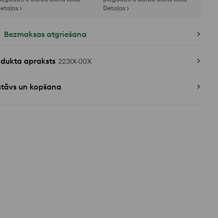
etaļas >
Detaļas >
Bezmaksas atgriešana
odukta apraksts
223IX-00X
stāvs un kopšana