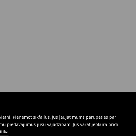
ietni. Pieņemot sīkfailus, jūs ļaujat mums parūpēties par
mu piedāvājumus jūsu vajadzībām. Jūs varat jebkurā brīdī
itika
.