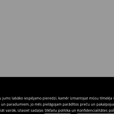
gtu jums labāko iespējamo pieredzi, kamēr izmantojat mūsu tīmekļa v
ēm un paradumiem, jo mēs pielāgojam parādītos preču un pakalpoju
ināt vairāk, izlasiet sadaļas
Sīkfailu politika
un
Konfidencialitātes pol