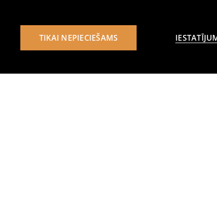
TIKAI NEPIECIEŠAMS
IESTATĪJU
Pabeidziet komplektu
New