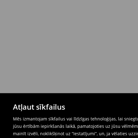
Atļaut sīkfailus
Mēs izmantojam sīkfailus vai līdzīgas tehnoloģijas, lai snie
jūsu ērtībām iepirkšanās laikā, pamatojoties uz jūsu vēlm
mainīt izvēli, noklikšķinot uz “Iestatījumi”, un, ja vēlaties uzz