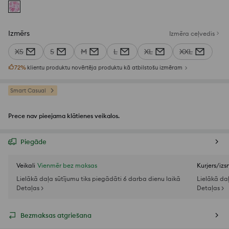
Izmērs
Izmēra ceļvedis
XS
S
M
L
XL
XXL
72
%
klientu produktu novērtēja produktu kā atbilstošu izmēram
Smart Casual
Prece nav pieejama klātienes veikalos.
Piegāde
Veikali
Vienmēr bez maksas
Kurjers/iz
Lielākā daļa sūtījumu tiks piegādāti 6 darba dienu laikā
Lielākā da
Detaļas >
Detaļas >
Bezmaksas atgriešana