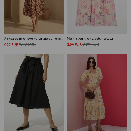
Viskozes midi svārki ar ziedu rakstu
Maxi svārki ar ziedu rakstu
7
9,99
EUR
3
9,99
EUR
,
99
EUR
,
99
EUR