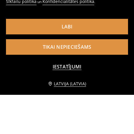
Sīkfailu politika
Konfidencialitātes politika
un
.
LABI
TIKAI NEPIECIEŠAMS
IESTATĪJUMI
Informēt mani
LATVIJA (LATVIA)
Viskozes mini svārki ar ziedu motīvu
Kokvilnas mini svārki ar ziedu izšuvumu
6
5
12,99
EUR
,
99
EUR
,
49
EUR