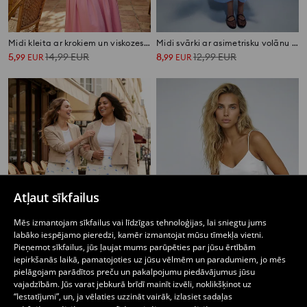
Midi kleita ar krokiem un viskozes piejaukumu
Midi svārki ar asimetrisku volānu ar svītrainu rakstu
5
14,99
EUR
8
12,99
EUR
,
99
EUR
,
99
EUR
Atļaut sīkfailus
Mēs izmantojam sīkfailus vai līdzīgas tehnoloģijas, lai sniegtu jums
labāko iespējamo pieredzi, kamēr izmantojat mūsu tīmekļa vietni.
Pieņemot sīkfailus, jūs ļaujat mums parūpēties par jūsu ērtībām
iepirkšanās laikā, pamatojoties uz jūsu vēlmēm un paradumiem, jo mēs
pielāgojam parādītos preču un pakalpojumu piedāvājumus jūsu
Viskozes midi svārki ar asimetrisku apakšmalu ar ziedu rakstu
Viskozes midi svārki ar ziedu rakstu
vajadzībām. Jūs varat jebkurā brīdī mainīt izvēli, noklikšķinot uz
8
12,99
EUR
6
,
99
EUR
,
99
EUR
“Iestatījumi”, un, ja vēlaties uzzināt vairāk, izlasiet sadaļas