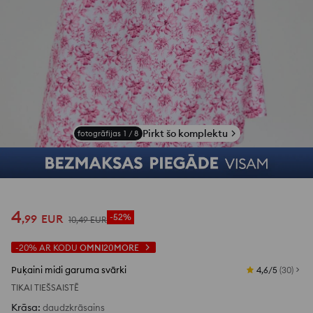
Skatīt fotoattēlus no atsauksmēm
Pirkt šo komplektu
fotogrāfijas
1
/
8
4
,
99
EUR
-52%
10
,
49
EUR
-20%
AR KODU
OMNI20MORE
Puķaini midi garuma svārki
4,6/5
(
30
)
TIKAI TIEŠSAISTĒ
Krāsa
:
daudzkrāsains