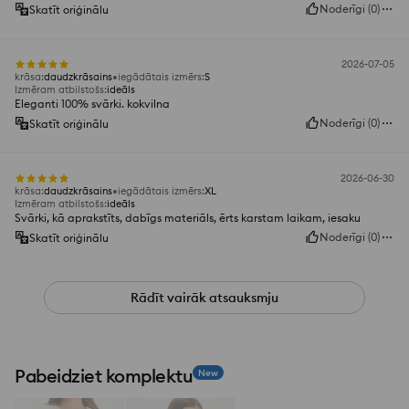
Noderīgi
(
0
)
Skatīt oriģinālu
2026-07-05
krāsa
:
daudzkrāsains
iegādātais izmērs
:
S
Izmēram atbilstošs
:
ideāls
Eleganti 100% svārki. kokvilna
Noderīgi
(
0
)
Skatīt oriģinālu
2026-06-30
krāsa
:
daudzkrāsains
iegādātais izmērs
:
XL
Izmēram atbilstošs
:
ideāls
Svārki, kā aprakstīts, dabīgs materiāls, ērts karstam laikam, iesaku
Noderīgi
(
0
)
Skatīt oriģinālu
Rādīt vairāk atsauksmju
Pabeidziet komplektu
New