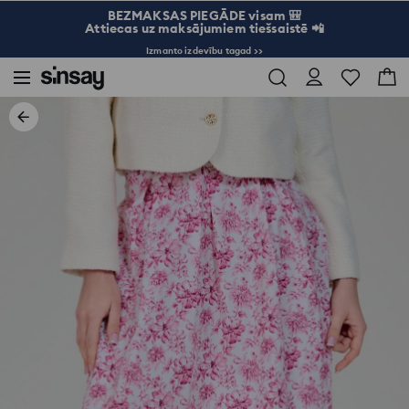
BEZMAKSAS PIEGĀDE visam 🎒
Attiecas uz maksājumiem tiešsaistē 📲
Izmanto izdevību tagad >>