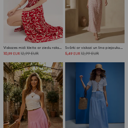
Viskozes midi kleita ar ziedu rakstu un pārklājuma fasonu
Svārki ar viskozi un lina piejaukumu ar ziedu rakstu
10
12,99
EUR
5
12,99
EUR
,
99
EUR
,
49
EUR