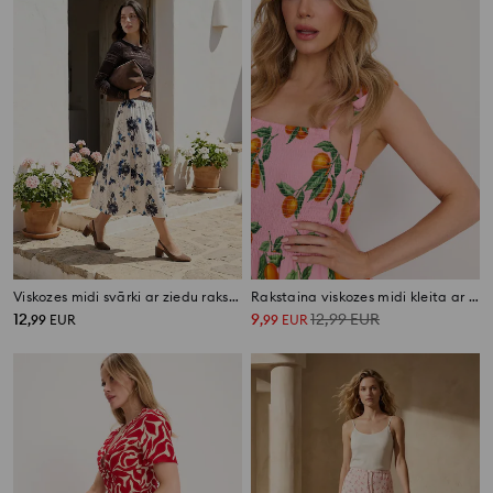
Viskozes midi svārki ar ziedu rakstu un jostu
Rakstaina viskozes midi kleita ar lencītēm
12
9
12,99
EUR
,
99
EUR
,
99
EUR