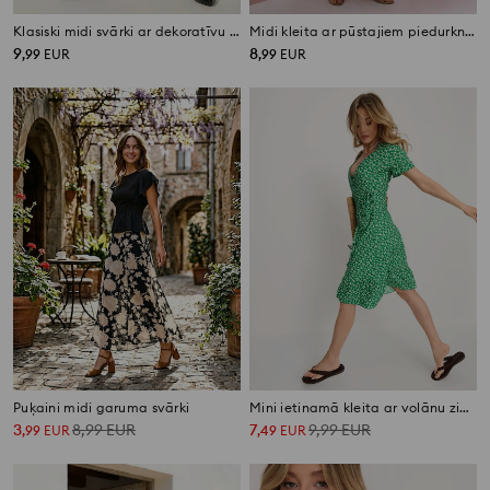
Klasiski midi svārki ar dekoratīvu sasiešanu
Midi kleita ar pūstajiem piedurknēm un rievām
9
8
,
99
EUR
,
99
EUR
Puķaini midi garuma svārki
Mini ietinamā kleita ar volānu ziedu rakstā
3
8,99
EUR
7
9,99
EUR
,
99
EUR
,
49
EUR