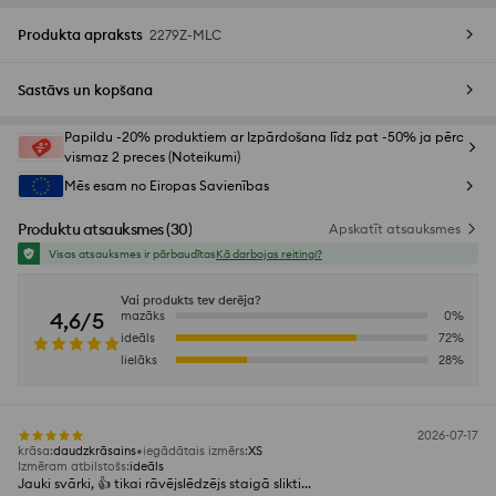
Produkta apraksts
2279Z-MLC
Sastāvs un kopšana
Papildu -20% produktiem ar Izpārdošana līdz pat -50% ja pērc
vismaz 2 preces (Noteikumi)
Mēs esam no Eiropas Savienības
Produktu atsauksmes
(
30
)
Apskatīt atsauksmes
Visas atsauksmes ir pārbaudītas
Kā darbojas reitingi?
Vai produkts tev derēja?
4,6/5
mazāks
0
%
ideāls
72
%
lielāks
28
%
2026-07-17
krāsa
:
daudzkrāsains
iegādātais izmērs
:
XS
Izmēram atbilstošs
:
ideāls
Jauki svārki, 👍️ tikai rāvējslēdzējs staigā slikti...