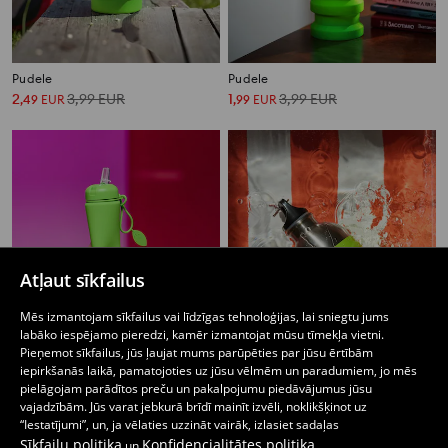
Pudele
Pudele
2
3,99
EUR
1
3,99
EUR
,
49
EUR
,
99
EUR
Atļaut sīkfailus
Mēs izmantojam sīkfailus vai līdzīgas tehnoloģijas, lai sniegtu jums
labāko iespējamo pieredzi, kamēr izmantojat mūsu tīmekļa vietni.
Pieņemot sīkfailus, jūs ļaujat mums parūpēties par jūsu ērtībām
iepirkšanās laikā, pamatojoties uz jūsu vēlmēm un paradumiem, jo mēs
pielāgojam parādītos preču un pakalpojumu piedāvājumus jūsu
vajadzībām. Jūs varat jebkurā brīdī mainīt izvēli, noklikšķinot uz
“Iestatījumi”, un, ja vēlaties uzzināt vairāk, izlasiet sadaļas
Pudele
Metāla pudele ar karabīni
Sīkfailu politika
Konfidencialitātes politika
1
5,49
EUR
2
4,49
EUR
un
.
,
99
EUR
,
49
EUR