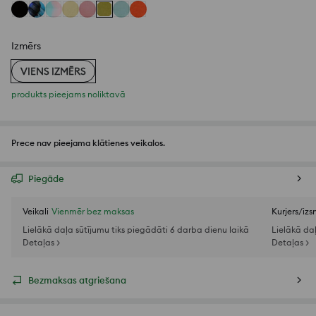
Izmērs
VIENS IZMĒRS
produkts pieejams noliktavā
Prece nav pieejama klātienes veikalos.
Piegāde
Veikali
Vienmēr bez maksas
Kurjers/iz
Lielākā daļa sūtījumu tiks piegādāti 6 darba dienu laikā
Lielākā da
Detaļas >
Detaļas >
Bezmaksas atgriešana