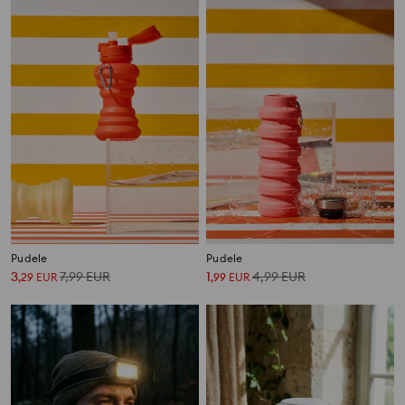
Pudele
Pudele
3
7,99
EUR
1
4,99
EUR
,
29
EUR
,
99
EUR