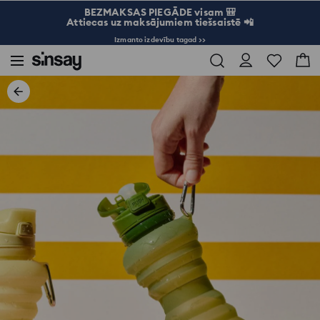
BEZMAKSAS PIEGĀDE visam 🎒
Attiecas uz maksājumiem tiešsaistē 📲
Izmanto izdevību tagad >>