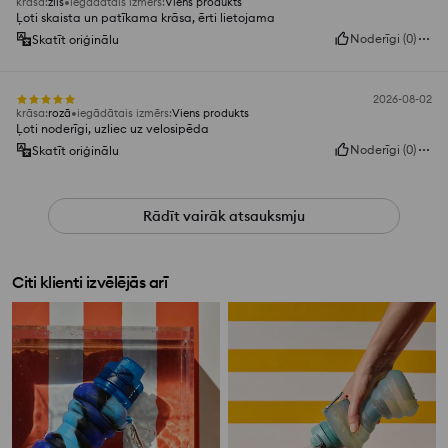
krāsa
:
zils
iegādātais izmērs
:
Viens produkts
Ļoti skaista un patīkama krāsa, ērti lietojama
Noderīgi
(
0
)
Skatīt oriģinālu
2026-08-02
krāsa
:
rozā
iegādātais izmērs
:
Viens produkts
Ļoti noderīgi, uzliec uz velosipēda
Noderīgi
(
0
)
Skatīt oriģinālu
Rādīt vairāk atsauksmju
Citi klienti izvēlējās arī