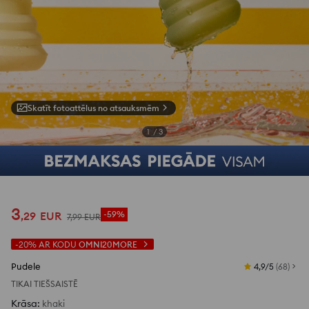
Skatīt fotoattēlus no atsauksmēm
1
/
3
3
,
29
EUR
-59%
7
,
99
EUR
-20%
AR KODU
OMNI20MORE
Pudele
4,9/5
(
68
)
TIKAI TIEŠSAISTĒ
Krāsa
:
khaki