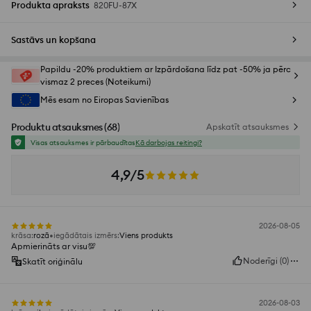
Produkta apraksts
820FU-87X
Sastāvs un kopšana
Papildu -20% produktiem ar Izpārdošana līdz pat -50% ja pērc
vismaz 2 preces (Noteikumi)
Mēs esam no Eiropas Savienības
Produktu atsauksmes
(
68
)
Apskatīt atsauksmes
Visas atsauksmes ir pārbaudītas
Kā darbojas reitingi?
4,9/5
2026-08-05
krāsa
:
rozā
iegādātais izmērs
:
Viens produkts
Apmierināts ar visu💯
Noderīgi
(
0
)
Skatīt oriģinālu
2026-08-03