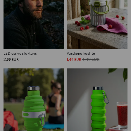
LED galvas lukturis
Pusdienu kastīte
2
1
4,49
EUR
,
99
EUR
,
49
EUR