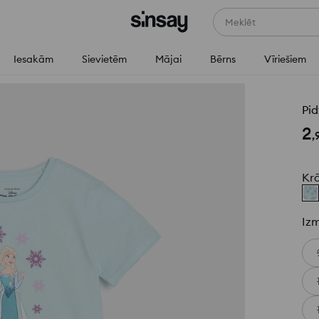
Meklēt
Iesakām
Sievietēm
Mājai
Bērns
Vīriešiem
Pi
2
,
Kr
Iz