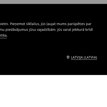
ietni. Pieņemot sīkfailus, jūs ļaujat mums parūpēties par
mu piedāvājumus jūsu vajadzībām. Jūs varat jebkurā brīdī
itika
.
LATVIJA (LATVIA)