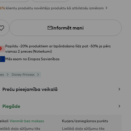
6
%
klientu produktu novērtēja produktu kā atbilstošu izmēram
Informēt mani
Papildu -20% produktiem ar Izpārdošana līdz pat -50% ja pērc
vismaz 2 preces (Noteikumi)
Mēs esam no Eiropas Savienības
ney
Disney Princess
Preču pieejamība veikalā
Piegāde
eikali
Vienmēr bez maksas
Kurjers/izsniegšanas punkts
ielākā daļa sūtījumu tiks
Lielākā daļa sūtījumu tiks