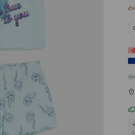
8
Dis
V
L