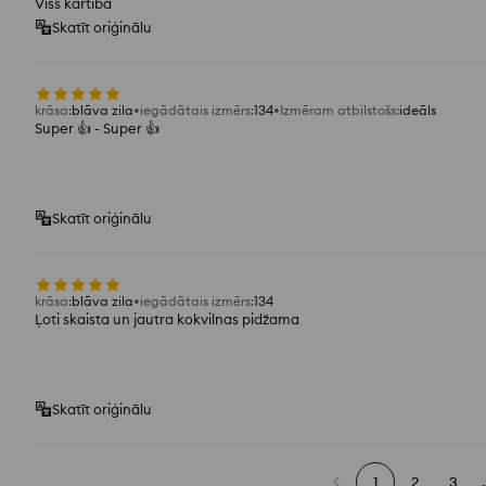
Viss kārtībā
Skatīt oriģinālu
krāsa
:
blāva zila
iegādātais izmērs
:
134
Izmēram atbilstošs
:
ideāls
Super 👍️ - Super 👍️
Skatīt oriģinālu
krāsa
:
blāva zila
iegādātais izmērs
:
134
Ļoti skaista un jautra kokvilnas pidžama
Skatīt oriģinālu
1
2
3
.