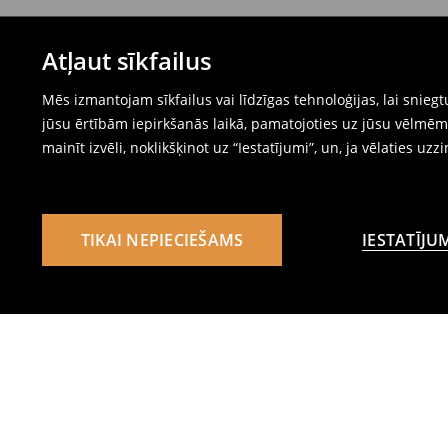
Atļaut sīkfailus
Mēs izmantojam sīkfailus vai līdzīgas tehnoloģijas, lai snie
jūsu ērtībām iepirkšanās laikā, pamatojoties uz jūsu vēlm
mainīt izvēli, noklikšķinot uz “Iestatījumi”, un, ja vēlaties uzz
TIKAI NEPIECIEŠAMS
IESTATĪJU