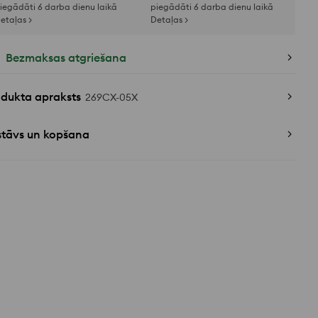
iegādāti 6 darba dienu laikā
piegādāti 6 darba dienu laikā
etaļas >
Detaļas >
Bezmaksas atgriešana
odukta apraksts
269CX-05X
stāvs un kopšana