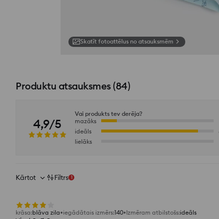
Skatīt fotoattēlus no atsauksmēm
Produktu atsauksmes
(
84
)
Vai produkts tev derēja?
4,9/5
mazāks
ideāls
lielāks
Kārtot
Filtrs
1
krāsa
:
blāva zila
iegādātais izmērs
:
140
Izmēram atbilstošs
:
ideāls