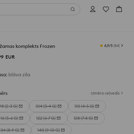
džamas komplekts Frozen
4,9/5
(
84
)
99
EUR
āsa
:
blāva zila
mērs
Izmēra ceļvedis
98 (2-3 G)
104 (3-4 G)
110 (4-5 G)
116 (5-6 G)
122 (6-7 G)
128 (7-8 G)
134 (8-9 G)
140 (9-10 G)