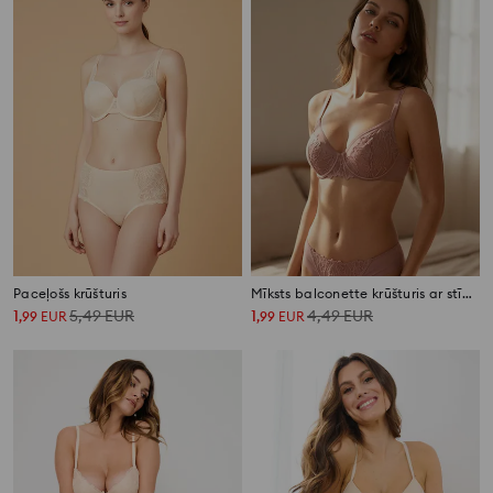
Paceļošs krūšturis
Mīksts balconette krūšturis ar stīpiņām no mežģīnēm un tīkliņa
1
5,49
EUR
1
4,49
EUR
,
99
EUR
,
99
EUR