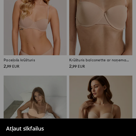
Paceļošs krūšturis
Krūšturis balconette ar noņemamām lencītēm
2
2
,
99
EUR
,
99
EUR
Atļaut sīkfailus