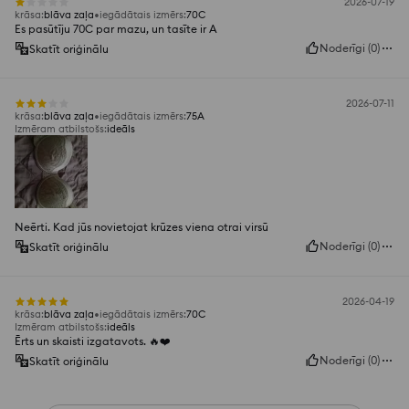
2026-07-19
krāsa
:
blāva zaļa
iegādātais izmērs
:
70C
Es pasūtīju 70C par mazu, un tasīte ir A
Noderīgi
(
0
)
Skatīt oriģinālu
2026-07-11
krāsa
:
blāva zaļa
iegādātais izmērs
:
75A
Izmēram atbilstošs
:
ideāls
Neērti. Kad jūs novietojat krūzes viena otrai virsū
Noderīgi
(
0
)
Skatīt oriģinālu
2026-04-19
krāsa
:
blāva zaļa
iegādātais izmērs
:
70C
Izmēram atbilstošs
:
ideāls
Ērts un skaisti izgatavots. 🔥❤️
Noderīgi
(
0
)
Skatīt oriģinālu