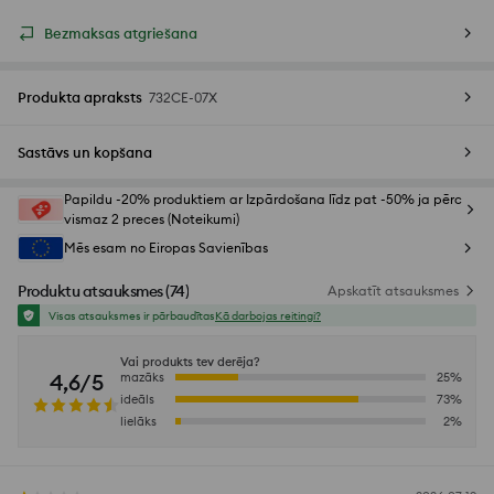
Bezmaksas atgriešana
Produkta apraksts
732CE-07X
Sastāvs un kopšana
Papildu -20% produktiem ar Izpārdošana līdz pat -50% ja pērc
vismaz 2 preces (Noteikumi)
Mēs esam no Eiropas Savienības
Produktu atsauksmes
(
74
)
Apskatīt atsauksmes
Visas atsauksmes ir pārbaudītas
Kā darbojas reitingi?
Vai produkts tev derēja?
4,6/5
mazāks
25
%
ideāls
73
%
lielāks
2
%