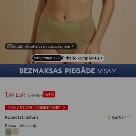
Skatīt fotoattēlus no atsauksmēm
Pirkt šo komplektu
fotogrāfijas
1
/
8
1
,
99
EUR
-64%
5
,
49
EUR
-20%
AR KODU
OMNI20MORE
Paceļošs krūšturis
4,6/5
(
74
)
Krāsa
:
blāva zaļa