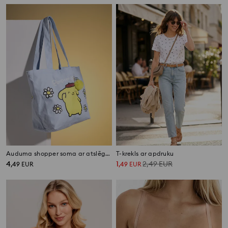
Auduma shopper soma ar atslēgu piekariņu un apdruku PomPomPurin
T-krekls ar apdruku
4
1
2,49
EUR
,
49
EUR
,
49
EUR