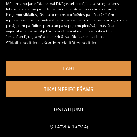
Mēs izmantojam sīkfailus vai līdzīgas tehnoloģijas, lai sniegtu jums
labāko iespējamo pieredzi, kamēr izmantojat mūsu tīmekļa vietni.
Pieņemot sīkfailus, jūs ļaujat mums parūpēties par jūsu ērtībām
iepirkšanās laikā, pamatojoties uz jūsu vēlmēm un paradumiem, jo mēs
pielāgojam parādītos preču un pakalpojumu piedāvājumus jūsu
Push-up krūšturis balconette stilā
Krūšturis
vajadzībām. Jūs varat jebkurā brīdī mainīt izvēli, noklikšķinot uz
6
2
,
99
EUR
,
99
EUR
“Iestatījumi”, un, ja vēlaties uzzināt vairāk, izlasiet sadaļas
Sīkfailu politika
Konfidencialitātes politika
un
.
LABI
TIKAI NEPIECIEŠAMS
IESTATĪJUMI
PIEVIENOT GROZAM
LATVIJA (LATVIA)
1,99 EUR
Krūšturis push up ar mežģīnēm
Mīksts krūšturis ar mežģīni