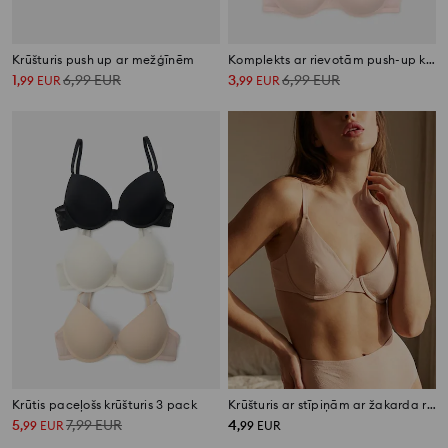
Krūšturis push up ar mežģīnēm
Komplekts ar rievotām push-up krūšturiem 2 pack
1
6,99
EUR
3
6,99
EUR
,
99
EUR
,
99
EUR
Krūtis paceļošs krūšturis 3 pack
Krūšturis ar stīpiņām ar žakarda rakstu
5
7,99
EUR
4
,
99
EUR
,
99
EUR