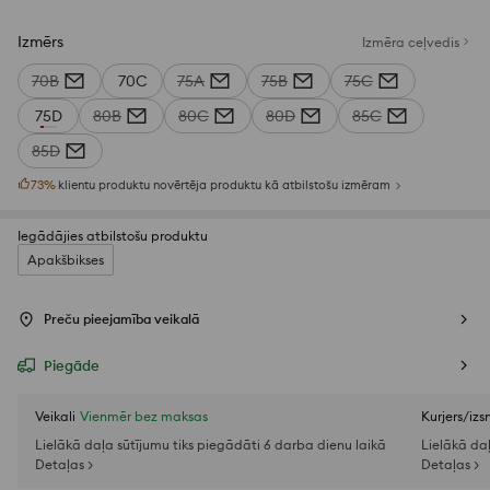
Izmērs
Izmēra ceļvedis
70B
70C
75A
75B
75C
75D
80B
80C
80D
85C
85D
73
%
klientu produktu novērtēja produktu kā atbilstošu izmēram
Iegādājies atbilstošu produktu
Apakšbikses
Preču pieejamība veikalā
Piegāde
Veikali
Vienmēr bez maksas
Kurjers/iz
Lielākā daļa sūtījumu tiks piegādāti 6 darba dienu laikā
Lielākā da
Detaļas >
Detaļas >