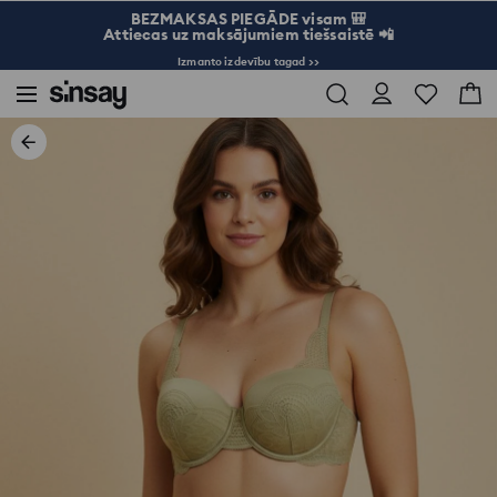
BEZMAKSAS PIEGĀDE visam 🎒
Attiecas uz maksājumiem tiešsaistē 📲
Izmanto izdevību tagad >>