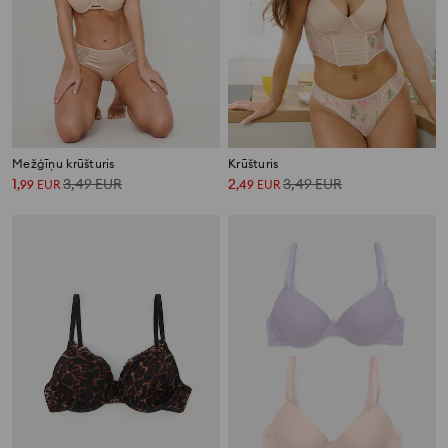
Mežģīņu krūšturis
Krūšturis
1
3,49
EUR
2
3,49
EUR
,
99
EUR
,
49
EUR