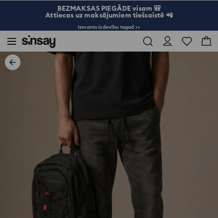
BEZMAKSAS PIEGĀDE visam 🎒
Attiecas uz maksājumiem tiešsaistē 📲
Izmanto izdevību tagad >>