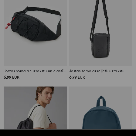
Jostas soma ar uzrakstu un elastīgām auklām
Jostas soma ar reljefu uzrakstu
6
6
,
99
EUR
,
99
EUR