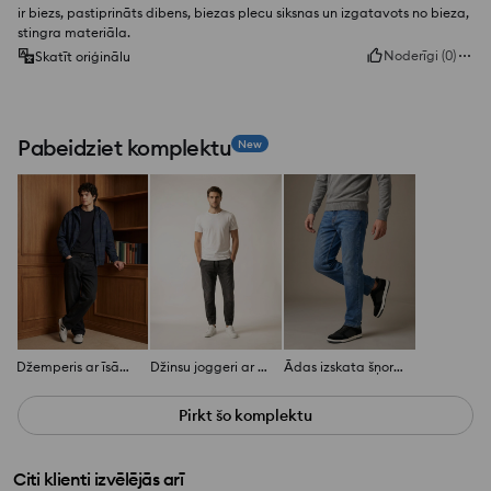
ir biezs, pastiprināts dibens, biezas plecu siksnas un izgatavots no bieza,
stingra materiāla.
Noderīgi
(
0
)
Skatīt oriģinālu
Pabeidziet komplektu
New
Džemperis ar īsām piedurknēm no frotē trikotāžas
Džinsu joggeri ar mazgāšanas efektu
Ādas izskata šņorējami sporta apavi
Pirkt šo komplektu
Citi klienti izvēlējās arī