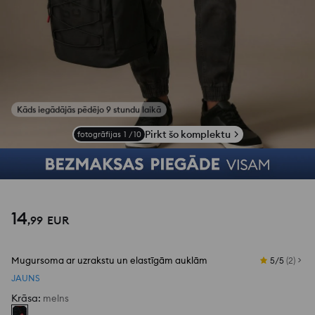
Pirkt šo komplektu
fotogrāfijas
1
/
10
14
,
99
EUR
Mugursoma ar uzrakstu un elastīgām auklām
5/5
(
2
)
JAUNS
Krāsa
:
melns