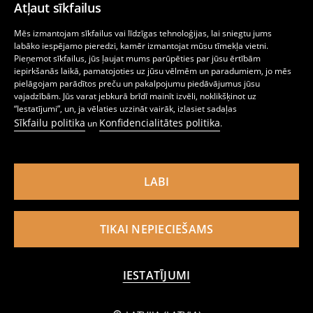
Atļaut sīkfailus
Mēs izmantojam sīkfailus vai līdzīgas tehnoloģijas, lai sniegtu jums
labāko iespējamo pieredzi, kamēr izmantojat mūsu tīmekļa vietni.
Pieņemot sīkfailus, jūs ļaujat mums parūpēties par jūsu ērtībām
iepirkšanās laikā, pamatojoties uz jūsu vēlmēm un paradumiem, jo mēs
pielāgojam parādītos preču un pakalpojumu piedāvājumus jūsu
Soma ar savelkamām aukliņām
Mugursoma Champion
vajadzībām. Jūs varat jebkurā brīdī mainīt izvēli, noklikšķinot uz
3
19
,
49
EUR
,
99
EUR
“Iestatījumi”, un, ja vēlaties uzzināt vairāk, izlasiet sadaļas
Sīkfailu politika
Konfidencialitātes politika
un
.
LABI
TIKAI NEPIECIEŠAMS
IESTATĪJUMI
PIEVIENOT GROZAM