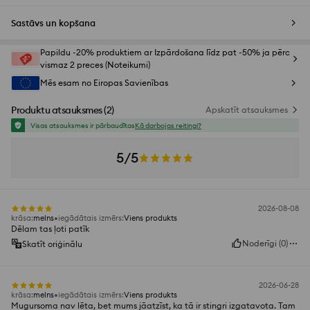
Sastāvs un kopšana
Papildu -20% produktiem ar Izpārdošana līdz pat -50% ja pērc
vismaz 2 preces (Noteikumi)
Mēs esam no Eiropas Savienības
Produktu atsauksmes
(
2
)
Apskatīt atsauksmes
Visas atsauksmes ir pārbaudītas
Kā darbojas reitingi?
5/5
2026-08-08
krāsa
:
melns
iegādātais izmērs
:
Viens produkts
Dēlam tas ļoti patīk
Noderīgi
(
0
)
Skatīt oriģinālu
2026-06-28
krāsa
:
melns
iegādātais izmērs
:
Viens produkts
Mugursoma nav lēta, bet mums jāatzīst, ka tā ir stingri izgatavota. Tam