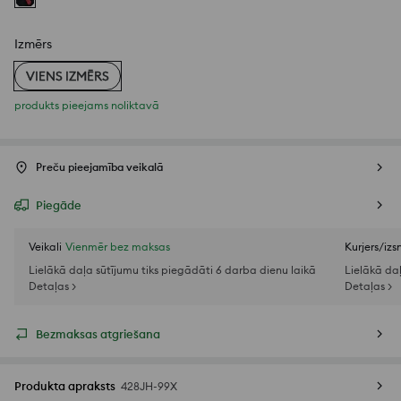
Izmērs
VIENS IZMĒRS
produkts pieejams noliktavā
Preču pieejamība veikalā
Piegāde
Veikali
Vienmēr bez maksas
Kurjers/iz
Lielākā daļa sūtījumu tiks piegādāti 6 darba dienu laikā
Lielākā da
Detaļas >
Detaļas >
Bezmaksas atgriešana
Produkta apraksts
428JH-99X