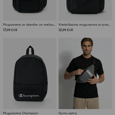
Mugursoma ar siksnām un melanža rakstu
Vienkrāsaina mugursoma ar priekšējo kabatu un sānu kabatām
17
12
,
99
EUR
,
99
EUR
Mugursoma Champion
Gurnu soma