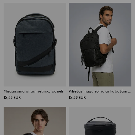
Mugursoma ar asimetrisku paneli
Pilsētas mugursoma ar kabatām un savilkšanas auklām
12
12
,
99
EUR
,
99
EUR