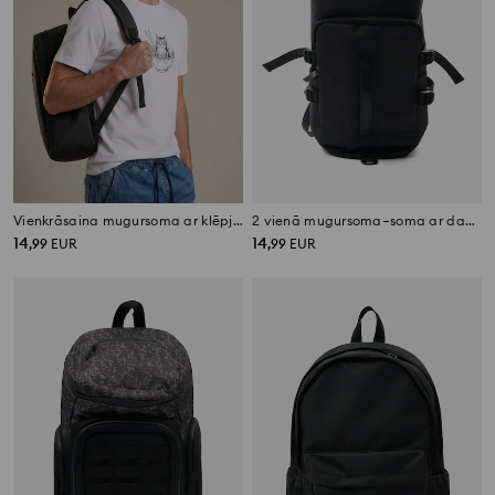
Vienkrāsaina mugursoma ar klēpjdatora kabatu
2 vienā mugursoma–soma ar daudzām kabatām
14
14
,
99
EUR
,
99
EUR