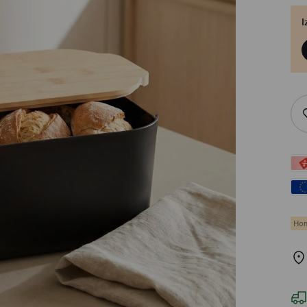
I
Hom