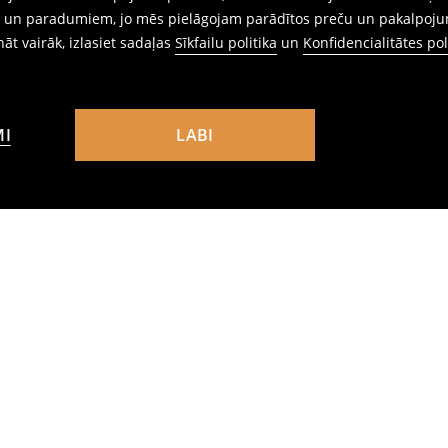
ēm un paradumiem, jo mēs pielāgojam parādītos preču un pakalpoju
ināt vairāk, izlasiet sadaļas
Sīkfailu politika
un
Konfidencialitātes pol
MI
LABI