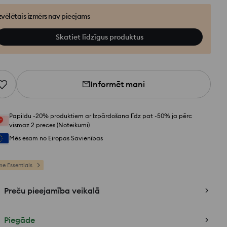
zvēlētais izmērs nav pieejams
Skatiet līdzīgus produktus
Informēt mani
Papildu -20% produktiem ar Izpārdošana līdz pat -50% ja pērc
vismaz 2 preces (Noteikumi)
Mēs esam no Eiropas Savienības
e Essentials
Preču pieejamība veikalā
Piegāde