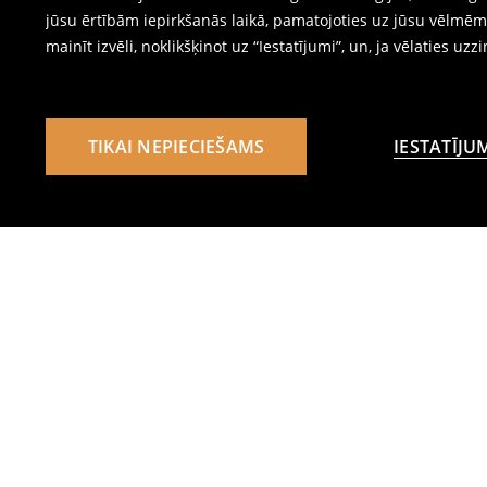
jūsu ērtībām iepirkšanās laikā, pamatojoties uz jūsu vēlm
mainīt izvēli, noklikšķinot uz “Iestatījumi”, un, ja vēlaties uzz
TIKAI NEPIECIEŠAMS
IESTATĪJU