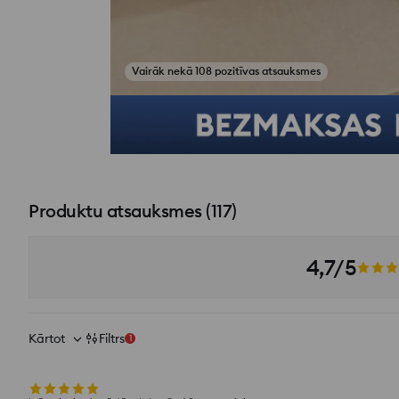
Vairāk nekā 108 pozitīvas atsauksmes
Skatīt fotoattēlus no atsauksmēm
Produktu atsauksmes
(
117
)
4,7/5
Kārtot
Filtrs
1