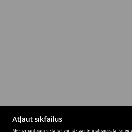
Atļaut sīkfailus
Mēs izmantojam sīkfailus vai līdzīgas tehnoloģijas, lai snie