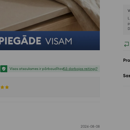
V
L
p
D
Pr
Visas atsauksmes ir pārbaudītas
Kā darbojas reitingi?
Sa
2026-08-08