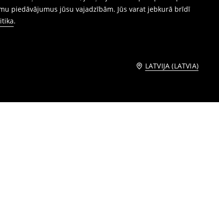
mu piedāvājumus jūsu vajadzībām. Jūs varat jebkurā brīdī
itika
.
LATVIJA (LATVIA)