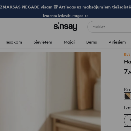
ZMAKSAS PIEGĀDE visam 🎒 Attiecas uz maksājumiem tiešsaistē
Izmanto izdevību tagad >>
Meklēt
Iesakām
Sievietēm
Mājai
Bērns
Vīriešiem
BES
Mai
7
,
Kr
Iz