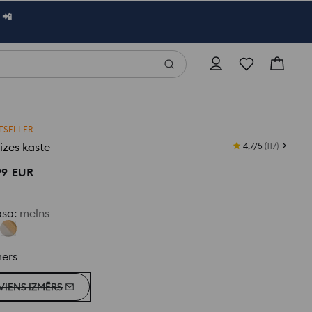
 📲
TSELLER
zes kaste
4,7/5
(
117
)
99
EUR
āsa
:
melns
mērs
VIENS IZMĒRS