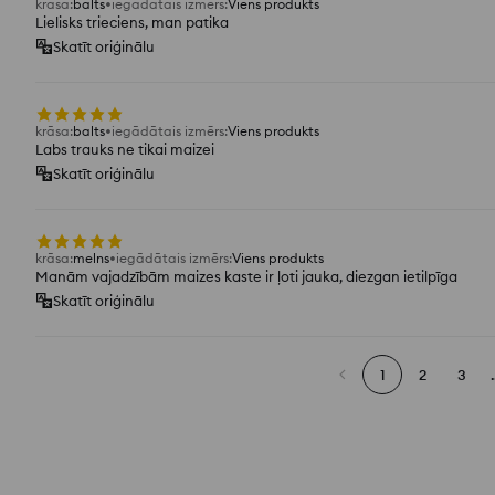
krāsa
:
balts
iegādātais izmērs
:
Viens produkts
Lielisks trieciens, man patika
Skatīt oriģinālu
krāsa
:
balts
iegādātais izmērs
:
Viens produkts
Labs trauks ne tikai maizei
Skatīt oriģinālu
krāsa
:
melns
iegādātais izmērs
:
Viens produkts
Manām vajadzībām maizes kaste ir ļoti jauka, diezgan ietilpīga
Skatīt oriģinālu
1
2
3
.