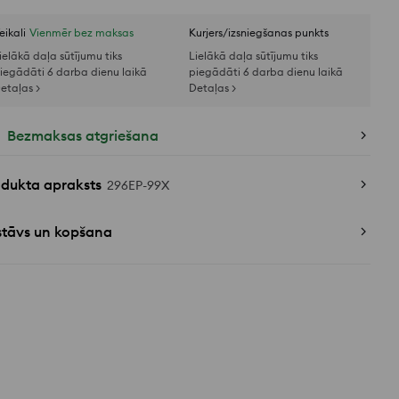
eikali
Vienmēr bez maksas
Kurjers/izsniegšanas punkts
ielākā daļa sūtījumu tiks
Lielākā daļa sūtījumu tiks
iegādāti 6 darba dienu laikā
piegādāti 6 darba dienu laikā
etaļas >
Detaļas >
Bezmaksas atgriešana
odukta apraksts
296EP-99X
stāvs un kopšana