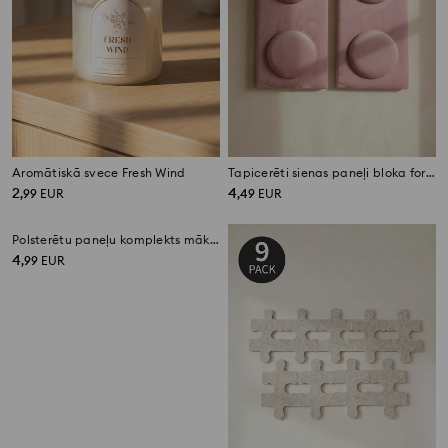
Aromātiskā svece Fresh Wind
Tapicerēti sienas paneļi bloka formā 2 pack
2
4
,
99
EUR
,
49
EUR