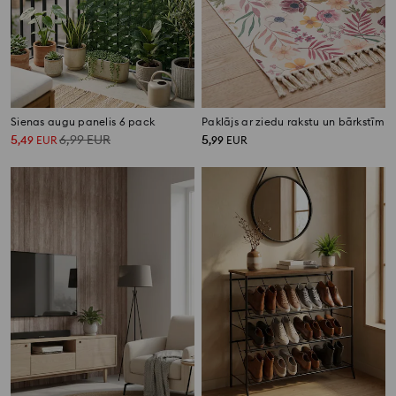
Sienas augu panelis 6 pack
Paklājs ar ziedu rakstu un bārkstīm
5
6,99
EUR
5
,
49
EUR
,
99
EUR