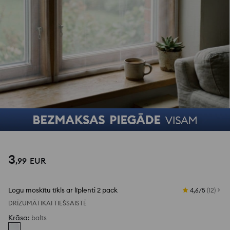
1
/
3
3
,
99
EUR
Logu moskītu tīkls ar līplenti 2 pack
4,6/5
(
12
)
DRĪZUMĀ
TIKAI TIEŠSAISTĒ
Krāsa
:
balts