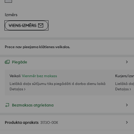
Izmērs
VIENS IZMĒRS
Prece nav pieejama klātienes veikalos.
Piegāde
Veikali
Vienmēr bez maksas
Kurjers/iz
Lielākā daļa sūtījumu tiks piegādāti 6 darba dienu laikā
Lielākā da
Detaļas >
Detaļas >
Bezmaksas atgriešana
Produkta apraksts
317JO-00X