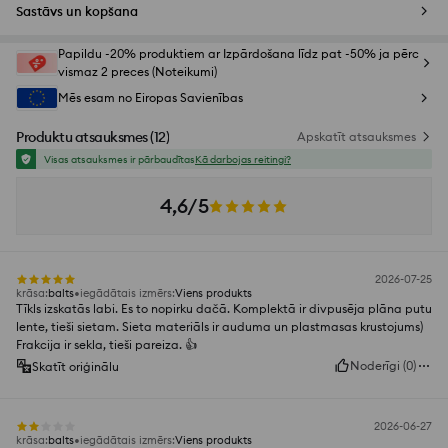
Sastāvs un kopšana
Papildu -20% produktiem ar Izpārdošana līdz pat -50% ja pērc
vismaz 2 preces (Noteikumi)
Mēs esam no Eiropas Savienības
Produktu atsauksmes
(
12
)
Apskatīt atsauksmes
Visas atsauksmes ir pārbaudītas
Kā darbojas reitingi?
4,6/5
2026-07-25
krāsa
:
balts
iegādātais izmērs
:
Viens produkts
Tīkls izskatās labi. Es to nopirku dačā. Komplektā ir divpusēja plāna putu
lente, tieši sietam. Sieta materiāls ir auduma un plastmasas krustojums)
Frakcija ir sekla, tieši pareiza. 👍️
Noderīgi
(
0
)
Skatīt oriģinālu
2026-06-27
krāsa
:
balts
iegādātais izmērs
:
Viens produkts