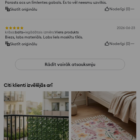
Parasts acs un līmlentes gabals. Es to vēl neesmu uzvilkis.
Noderīgi
(
0
)
Skatīt oriģinālu
2026-06-23
krāsa
:
balts
iegādātais izmērs
:
Viens produkts
Biezs, labs materiāls. Labs liels moskītu tīkls.
Noderīgi
(
0
)
Skatīt oriģinālu
Rādīt vairāk atsauksmju
Citi klienti izvēlējās arī