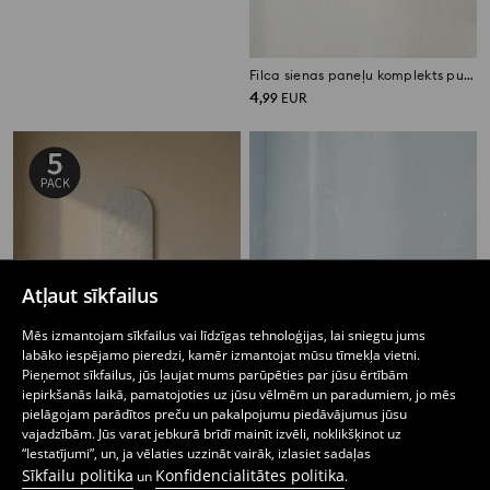
Polsterētu paneļu komplekts mākoņa formā, 2 gab.
Filca sienas paneļu komplekts puzles formā 9 pack
4
4
,
99
EUR
,
99
EUR
Atļaut sīkfailus
Mēs izmantojam sīkfailus vai līdzīgas tehnoloģijas, lai sniegtu jums
labāko iespējamo pieredzi, kamēr izmantojat mūsu tīmekļa vietni.
Pieņemot sīkfailus, jūs ļaujat mums parūpēties par jūsu ērtībām
iepirkšanās laikā, pamatojoties uz jūsu vēlmēm un paradumiem, jo mēs
pielāgojam parādītos preču un pakalpojumu piedāvājumus jūsu
vajadzībām. Jūs varat jebkurā brīdī mainīt izvēli, noklikšķinot uz
“Iestatījumi”, un, ja vēlaties uzzināt vairāk, izlasiet sadaļas
Filca sienas paneļu komplekts, 5 gab.
Filca sienas paneļi 5 pack
Sīkfailu politika
Konfidencialitātes politika
7
6
7,99
EUR
un
.
,
99
EUR
,
49
EUR