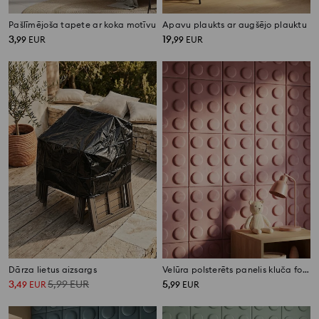
Pašlīmējoša tapete ar koka motīvu
Apavu plaukts ar augšējo plauktu
3
19
,
99
EUR
,
99
EUR
Dārza lietus aizsargs
Velūra polsterēts panelis kluča formā
3
5,99
EUR
5
,
49
EUR
,
99
EUR