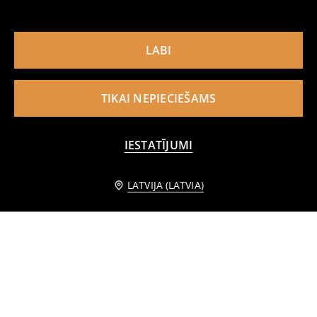
LABI
TIKAI NEPIECIEŠAMS
IESTATĪJUMI
Informēt mani
LATVIJA (LATVIA)
Polsterēts sienas panelis
Polsterēts sienas panelis
3
5
,
99
EUR
,
99
EUR