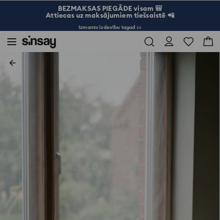
BEZMAKSAS PIEGĀDE visam 🎒
Attiecas uz maksājumiem tiešsaistē 📲
Izmanto izdevību tagad >>