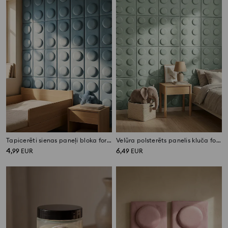
Tapicerēti sienas paneļi bloka formā 2 pack
Velūra polsterēts panelis kluča formā
4
6
,
99
EUR
,
49
EUR