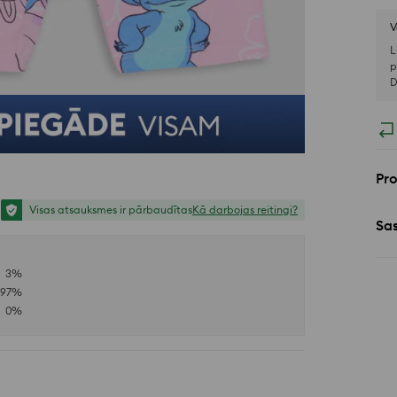
V
L
p
D
Pr
Visas atsauksmes ir pārbaudītas
Kā darbojas reitingi?
Sa
3
%
97
%
0
%