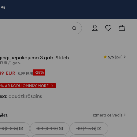
 📲
ingi, iepakojumā 3 gab. Stitch
5/5
(
261
)
 EUR
/
1 gab.
49
EUR
-28%
8
,
99
EUR
0%
AR KODU
OMNI20MORE
āsa
:
daudzkrāsains
mērs
Izmēra ceļvedis
98 (2-3 G)
104 (3-4 G)
110 (4-5 G)