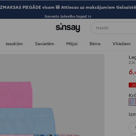
ZMAKSAS PIEGĀDE visam 🎒 Attiecas uz maksājumiem tiešsaistē
Izmanto izdevību tagad >>
Meklēt
Iesakām
Sievietēm
Mājai
Bērns
Vīriešiem
Leg
2,16
6
,
-2
Kr
Iz