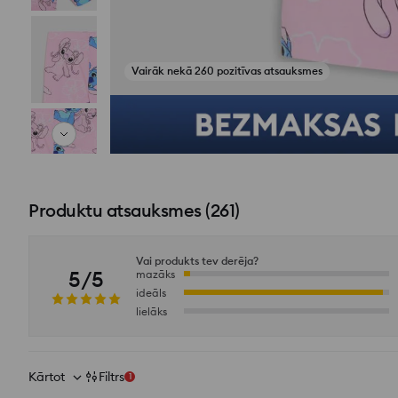
Skatīt fotoattēlus no atsauksmēm
Produktu atsauksmes
(
261
)
Vai produkts tev derēja?
5/5
mazāks
ideāls
lielāks
Kārtot
Filtrs
1