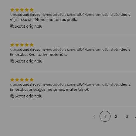
krāsa
:
daudzkrāsains
iegādātais izmērs
:
104
Izmēram atbilstošs
:
ideāls
Viņi ir skaisti! Manai meitai tas patīk.
Skatīt oriģinālu
krāsa
:
daudzkrāsains
iegādātais izmērs
:
104
Izmēram atbilstošs
:
ideāls
Es iesaku. Kvalitatīvs materiāls.
Skatīt oriģinālu
krāsa
:
daudzkrāsains
iegādātais izmērs
:
104
Izmēram atbilstošs
:
ideāls
Es iesaku, priecīgas meitenes, materiāls ok
Skatīt oriģinālu
1
2
3
.