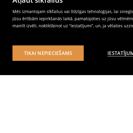
Mēs izmantojam sīkfailus vai līdzīgas tehnoloģijas, lai snie
jūsu ērtībām iepirkšanās laikā, pamatojoties uz jūsu vēlm
mainīt izvēli, noklikšķinot uz “Iestatījumi”, un, ja vēlaties uzz
TIKAI NEPIECIEŠAMS
IESTATĪJU