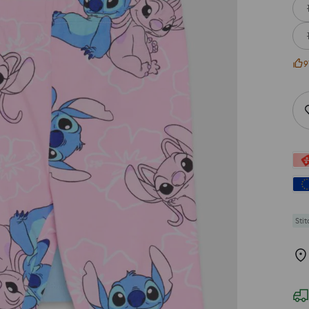
9
Stit