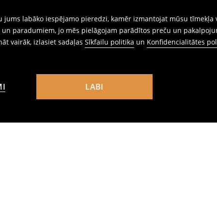
gtu jums labāko iespējamo pieredzi, kamēr izmantojat mūsu tīmekļa v
ēm un paradumiem, jo mēs pielāgojam parādītos preču un pakalpoju
ināt vairāk, izlasiet sadaļas
Sīkfailu politika
un
Konfidencialitātes pol
MI
LABI