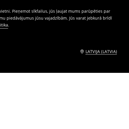
ietni. Pieņemot sīkfailus, jūs ļaujat mums parūpēties par
mu piedāvājumus jūsu vajadzībām. Jūs varat jebkurā brīdī
itika
.
LATVIJA (LATVIA)