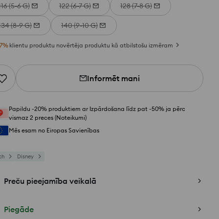
116 (5-6 G)
122 (6-7 G)
128 (7-8 G)
134 (8-9 G)
140 (9-10 G)
7
%
klientu produktu novērtēja produktu kā atbilstošu izmēram
Informēt mani
Papildu -20% produktiem ar Izpārdošana līdz pat -50% ja pērc
vismaz 2 preces (Noteikumi)
Mēs esam no Eiropas Savienības
ch
Disney
Preču pieejamība veikalā
Piegāde