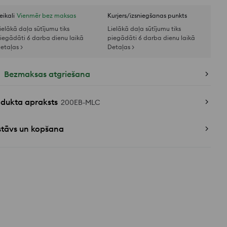
eikali
Vienmēr bez maksas
Kurjers/izsniegšanas punkts
ielākā daļa sūtījumu tiks
Lielākā daļa sūtījumu tiks
iegādāti 6 darba dienu laikā
piegādāti 6 darba dienu laikā
etaļas >
Detaļas >
Bezmaksas atgriešana
odukta apraksts
200EB-MLC
stāvs un kopšana